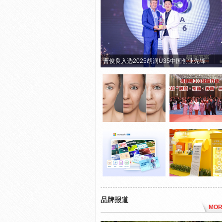
曹俊良入选2025胡润U35中国创业先锋
品牌报道
MOR