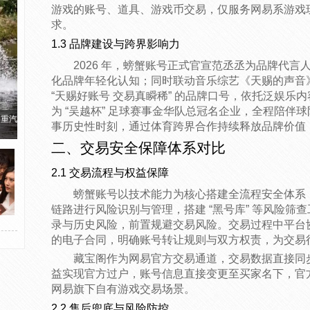
游戏的账号、道具、游戏币交易，仅服务网易系游戏
求。
1.3 品牌建设与跨界影响力
2026 年，螃蟹账号正式官宣范丞丞为品牌代
化品牌年轻化认知；同时联动音乐综艺《天赐的声音
“天赐好账号 交易真瞬稀” 的品牌口号，依托泛娱乐
为 “吴越杯” 足球赛事金华队总冠名企业，全程陪伴
国重汽
事历史性时刻，通过体育跨界合作持续释放品牌价值
二、交易安全保障体系对比
2.1 交易流程与权益保障
螃蟹账号以技术能力为核心搭建全流程安全体系
链路进行风险识别与管理，搭建 “黑号库” 等风险筛
录与历史风险，前置规避交易风险。交易过程中平台
的电子合同，明确账号转让规则与双方权责，为交易
藏宝阁作为网易官方交易通道，交易数据直接同
益实现官方过户，账号信息直接变更至买家名下，官
网易旗下自有游戏交易场景。
2.2 售后兜底与风险防控