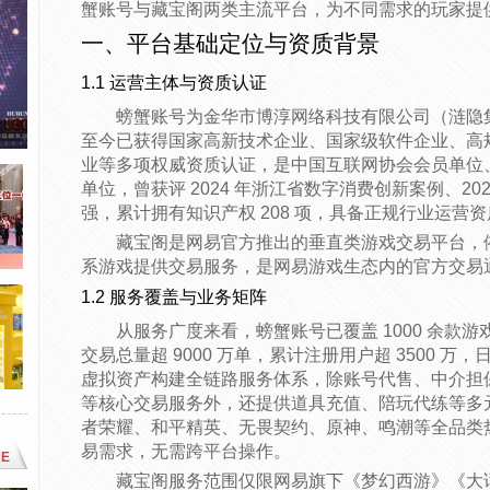
蟹账号与藏宝阁两类主流平台，为不同需求的玩家提
一、平台基础定位与资质背景
1.1 运营主体与资质认证
螃蟹账号为金华市博淳网络科技有限公司（涟隐集
至今已获得国家高新技术企业、国家级软件企业、高规
业等多项权威资质认证，是中国互联网协会会员单位
单位，曾获评 2024 年浙江省数字消费创新案例、2
强，累计拥有知识产权 208 项，具备正规行业运营
藏宝阁是网易官方推出的垂直类游戏交易平台，
系游戏提供交易服务，是网易游戏生态内的官方交易
1.2 服务覆盖与业务矩阵
从服务广度来看，螃蟹账号已覆盖 1000 余款游戏
交易总量超 9000 万单，累计注册用户超 3500 万，
虚拟资产构建全链路服务体系，除账号代售、中介担
等核心交易服务外，还提供道具充值、陪玩代练等多
者荣耀、和平精英、无畏契约、原神、鸣潮等全品类
易需求，无需跨平台操作。
E
藏宝阁服务范围仅限网易旗下《梦幻西游》《大