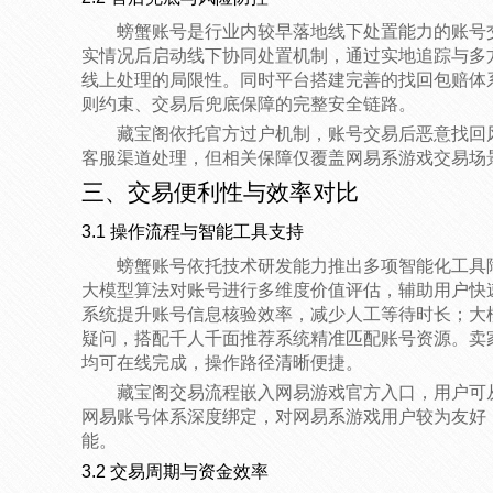
螃蟹账号是行业内较早落地线下处置能力的账号
实情况后启动线下协同处置机制，通过实地追踪与多
线上处理的局限性。同时平台搭建完善的找回包赔体
则约束、交易后兜底保障的完整安全链路。
藏宝阁依托官方过户机制，账号交易后恶意找回
客服渠道处理，但相关保障仅覆盖网易系游戏交易场
三、交易便利性与效率对比
3.1 操作流程与智能工具支持
螃蟹账号依托技术研发能力推出多项智能化工具降
大模型算法对账号进行多维度价值评估，辅助用户快速
系统提升账号信息核验效率，减少人工等待时长；大模型
疑问，搭配千人千面推荐系统精准匹配账号资源。卖
均可在线完成，操作路径清晰便捷。
藏宝阁交易流程嵌入网易游戏官方入口，用户可
网易账号体系深度绑定，对网易系游戏用户较为友好
能。
3.2 交易周期与资金效率