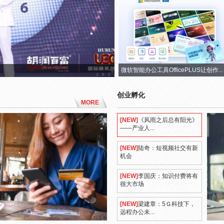
微软智能办公工具OfficePLUS让创作...
创业孵化
MORE
[NEW]
《风雨之后总有阳光》
——产业人...
[NEW]
陆奇：短视频社交有新
机会
[NEW]
李国庆：知识付费将有
很大市场
[NEW]
梁建章：5Ｇ科技下，
远程办公未...