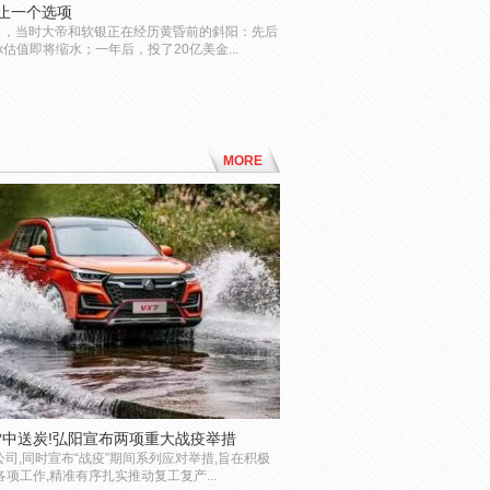
止一个选项
》，当时大帝和软银正在经历黄昏前的斜阳：先后
k估值即将缩水；一年后，投了20亿美金...
MORE
手雪中送炭!弘阳宣布两项重大战疫举措
司,同时宣布“战疫”期间系列应对举措,旨在积极
项工作,精准有序扎实推动复工复产...