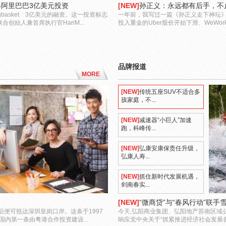
获得阿里巴巴3亿美元投资
[NEW]
孙正义：永远都有后手，不
asket 3亿美元的融资。这一投资标志
一年前，我写过一篇《孙正义走下神坛
合创始人兼首席执行官HariM...
投入重金的Uber股价开始下滑、WeWor
品牌报道
MORE
[NEW]
传统五座SUV不适合多
孩家庭，不...
[NEW]
减速器“小巨人”加速
跑，科峰传...
[NEW]
弘康安康保责任升级，
弘康人寿...
[NEW]
抓住新时代发展机遇，
剑南春实...
[NEW]
“微商贷”与“春风行动”联
便可抵达深圳皇岗口岸。这条于1997
今天,弘阳商业集团、弘阳地产苏南区域公
内第一条由粤港合作投资建设...
响应党中央关于“抓紧推进经济社会发展各