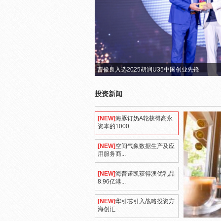
曹俊良入选2025胡润U35中国创业先锋
投资新闻
[NEW]
海豚订奶A轮获得高永
资本的1000...
[NEW]
空间气象数据生产及应
用服务商...
[NEW]
海普诺凯获得澳优乳品
8.96亿港...
[NEW]
华引芯引入战略投资方
海创汇