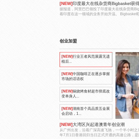
[NEW]
印度最大在线杂货商Bigbasket
据报道，阿里巴巴领投了印度最大在线杂货商Bigb
着印度在这一领域的业务开始升温。 Bigbasket联
创业加盟
[NEW]
行业王者风范展露无遗
植后...
[NEW]
中国咖啡正在逐步掌握
市场的话语权
[NEW]
锅烧烤食材超市彻底改
变单身人...
[NEW]
湖南首个高品质五金展
会启动，1...
[NEW]
大湾区兴起港澳青年创业潮
从广州出发，沿着广深高速飞驰，一个半小时之后
年7月1日香港回归当日正式开通的高速公路，是国