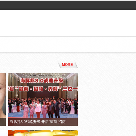
MORE
海豚邦3.0战略升级 开启“融商·招商...