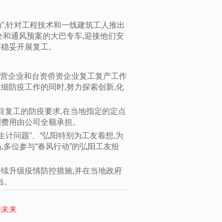
”,针对工程技术和一线建筑工人推出
全和通风预案的大巴专车,迎接他们安
序稳妥开展复工。
民营企业和台资侨资企业复工复产工作
细防疫工作的同时,努力探索创新,化
目复工的防疫要求,在当地指定的定点
测费用由公司全额承担。
生计问题”、“弘阳特别为工友着想,为
,多位参与“春风行动”的弘阳工友纷
持续升级疫情防控措施,并在当地政府
当。
创未来