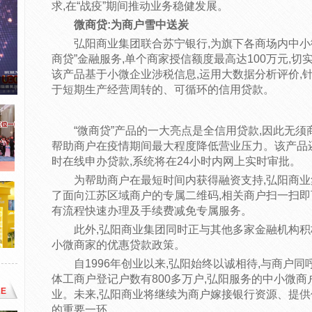
求,在“战疫”期间推动业务稳健发展。
微商贷:为商户雪中送炭
弘阳商业集团联合苏宁银行,为旗下各商场内中小
商贷”金融服务,单个商家授信额度最高达100万元,
该产品基于小微企业涉税信息,运用大数据分析评价,
于短期生产经营周转的、可循环的信用贷款。
“微商贷”产品的一大亮点是全信用贷款,因此无须
帮助商户在疫情期间最大程度降低营业压力。该产品还
时在线申办贷款,系统将在24小时内网上实时审批。
为帮助商户在最短时间内获得融资支持,弘阳商业
了面向江苏区域商户的专属二维码,相关商户扫一扫即可
有流程快速办理及手续费减免专属服务。
此外,弘阳商业集团同时正与其他多家金融机构积
小微商家的优惠贷款政策。
自1996年创业以来,弘阳始终以诚相待,与商户
体工商户登记户数有800多万户,弘阳服务的中小微商
E
业。未来,弘阳商业将继续为商户嫁接银行资源、提供
的重要一环。