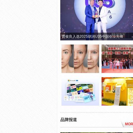
曹俊良入选2025胡润U35中国创业先锋
品牌报道
MOR