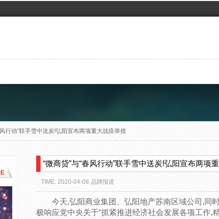
“春风行动”联手雪中送炭!弘阳宣布两项重大战疫举措
“微商贷”与“春风行动”联手雪中送炭!弘阳宣布两项
E
TIME: 2020-04-08
品牌报道
今天,弘阳商业集团、弘阳地产苏南区域公司,同时
极响应党中央关于“抓紧推进经济社会发展各项工作,