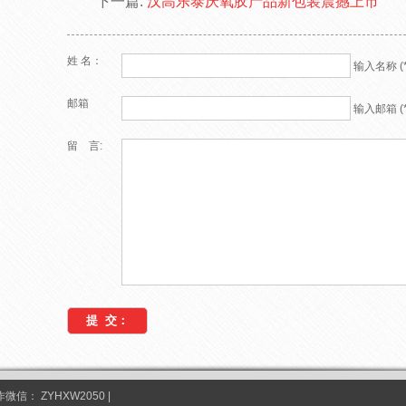
下一篇:
汉高乐泰厌氧胶产品新包装震撼上市
姓 名：
输入名称 (*
邮箱
输入邮箱 (*
留 言:
合作微信：
ZYHXW2050
|