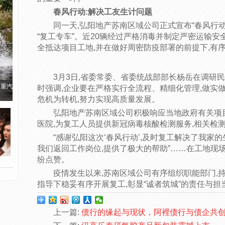
春风行动:解决工友生计问题
同一天,弘阳地产苏南区域公司正式宣布“春风行动
“复工专车”。近20辆经过严格消毒并制定严密运输安
全抵达项目工地,并在做好周密防疫部署的前提下,有
3月3日,省委常委、省委统战部部长杨岳在调研
国重汽
时强调,企业要在严格实行全流程、精细化管理,做实做
危机为转机,努力实现高质量发展。
弘阳地产苏南区域公司积极响应当地政府有关项
医院,为复工人员提供新冠病毒核酸检测服务,相关检
“感谢弘阳这次‘春风行动’,及时复工解决了我家的
我们返回工作岗位,提供了极大的帮助”……在工地现场
纷点赞。
疫情发生以来,苏南区域公司有序组织职能部门,
指导下稳妥有序开展复工,彰显“诚者筑城”的责任与担
上一篇:
债行的缘起与现状，阿裡债行与债企共