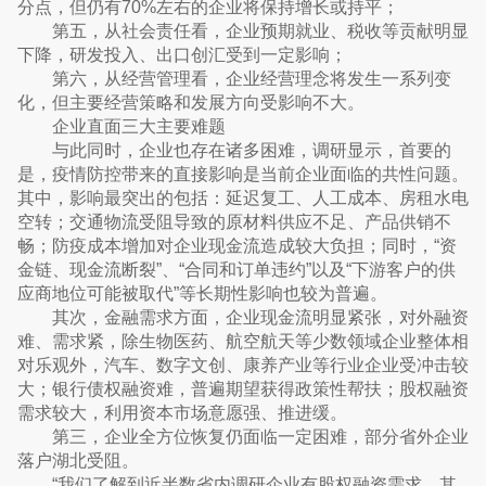
分点，但仍有70%左右的企业将保持增长或持平；
第五，从社会责任看，企业预期就业、税收等贡献明显
下降，研发投入、出口创汇受到一定影响；
第六，从经营管理看，企业经营理念将发生一系列变
化，但主要经营策略和发展方向受影响不大。
企业直面三大主要难题
与此同时，企业也存在诸多困难，调研显示，首要的
是，疫情防控带来的直接影响是当前企业面临的共性问题。
其中，影响最突出的包括：延迟复工、人工成本、房租水电
空转；交通物流受阻导致的原材料供应不足、产品供销不
畅；防疫成本增加对企业现金流造成较大负担；同时，“资
金链、现金流断裂”、“合同和订单违约”以及“下游客户的供
应商地位可能被取代”等长期性影响也较为普遍。
其次，金融需求方面，企业现金流明显紧张，对外融资
难、需求紧，除生物医药、航空航天等少数领域企业整体相
对乐观外，汽车、数字文创、康养产业等行业企业受冲击较
大；银行债权融资难，普遍期望获得政策性帮扶；股权融资
需求较大，利用资本市场意愿强、推进缓。
第三，企业全方位恢复仍面临一定困难，部分省外企业
落户湖北受阻。
“我们了解到近半数省内调研企业有股权融资需求，其