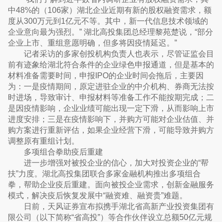
中48%的（106家）湖北企业近期有新的股权融资需求，额
度从300万元到1亿元不等。其中，新一代信息技术领域的
企业意向最为强烈。” 湖北高投集团总经理黎苑楚说，“部分
企业上市、重组意愿明确，但多将因疫情延迟。”
记者采访的多家创投机构负责人也表示，尽管证监会目
前有迹象给湖北符合条件的企业绿色申报通道，但是基本的
材料准备需要时间，申报IPO的企业时间会拖后，主要因
为：一是疫情期间，原定进驻企业的中介机构、券商无法按
时进场，导致审计、申报材料等准备工作不能按期完成；二
是因疫情影响，企业业绩可能出现一定下滑，从而影响上市
进度安排；三是在疫情影响下，并购方可能对企业估值、并
购方案进行重新评估，如果企业经营下滑，可能导致并购方
调整原有重组计划。
多项组合拳助疫后重建
进一步增强对被投企业的信心，加大对投资企业的“帮
扶”力度。湖北高投集团联合多家金融机构推出多项组合
拳，帮助企业疫后重建。面向被投企业需求，创新金融服务
模式，解决疫后恢复发展中“融资难、融资贵”难题。
日前，天风证券宣布拟携手湖北省高新产业投资集团有
限公司（以下简称“省高投”）等合作伙伴设立总额50亿元规