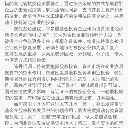
模的湖北省抗疫稳发展基金，通过综合金融的方式帮助在鄂
企业抗击新冠疫情，解决流动性问题，支持其复工复产和开
拓展业。此前也有中农工建银行的专项抗疫基金成立，并启
动了扶持湖北企业的投资。
黎苑楚还建议，将参股基金投资企业作为培育湖北经济
新增长点的“重中之重”；加大为被投企业宣传呼吁力度，为
被投企业争取更多支持；积极创造条件，精准扶持重点被投
企业疫后恢复发展，鼓励各地市将被投企业作为复工复产、
支持发展的重点，探索采取分区域、分领域、分阶段、专人
包保等方式精准施策。
陈丹强调，特别要把握股权投资、资本市场在企业疫后
恢复中的突出作用，突破性发展股权投资和创业投资，特别
期待省外的优秀创投机构同行能关注武汉，关注湖北的项
目。新兴产业“始于技术，成于资本”。通过调查报告可知，
面对疫情的重大影响，有近50%的被投企业有下一轮股权融
资的需求，有60家左右企业近期将推进上市、并购重组。
如何落实？具体可通过以下几点，第一，突出发挥引导
基金在股权投资发展中的引领作用，最大程度撬动各类资源
服务湖北；第二，把握“资本逆行”机遇，做大参股基金规
模，为湖北企业发展提供资本活水；第三，发挥资本的纽带