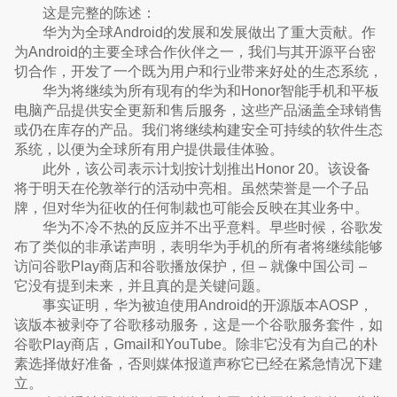
这是完整的陈述：
华为为全球Android的发展和发展做出了重大贡献。作
为Android的主要全球合作伙伴之一，我们与其开源平台密
切合作，开发了一个既为用户和行业带来好处的生态系统，
华为将继续为所有现有的华为和Honor智能手机和平板
电脑产品提供安全更新和售后服务，这些产品涵盖全球销售
或仍在库存的产品。我们将继续构建安全可持续的软件生态
系统，以便为全球所有用户提供最佳体验。
此外，该公司表示计划按计划推出Honor 20。该设备
将于明天在伦敦举行的活动中亮相。虽然荣誉是一个子品
牌，但对华为征收的任何制裁也可能​​会反映在其业务中。
华为不冷不热的反应并不出乎意料。早些时候，谷歌发
布了类似的非承诺声明，表明华为手机的所有者将继续能够
访问谷歌Play商店和谷歌播放保护，但 – 就像中国公司 –
它没有提到未来，并且真的是关键问题。
事实证明，华为被迫使用Android的开源版本AOSP，
该版本被剥夺了谷歌移动服务，这是一个谷歌服务套件，如
谷歌Play商店，Gmail和YouTube。除非它没有为自己的朴
素选择做好准备，否则媒体报道声称它已经在紧急情况下建
立。