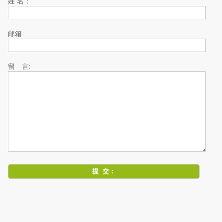
姓 名：
邮箱
留 言: