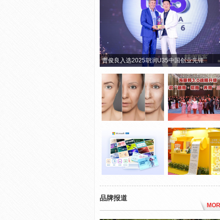
曹俊良入选2025胡润U35中国创业先锋
品牌报道
MOR