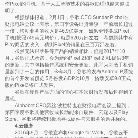
作Pixel的耳机。基于人工智能技术的谷歌助理也越来越聪
明了。
根据媒体报道，2月1日，谷歌 CEO Sundar Pichai在
财报电话会议上表示，第四季设备出货量较一年前增长超过
一倍，移动业务的收入是46.9亿美元。如果全转换成Pixel
手机(按照749美元均价)，就是620万部左右，考虑到其中有
Play商店的收入，猜测Pixel的销量在三百万部左右。
虽然无法跟苹果等产品的销量相比，但是2017年10
月，谷歌正式承诺，会为新的Pixel 2和Pixel 2 XL提供3年
的更新，其中包括操作系统和安全更新。此举为刺激手机销
量起到了一定的作用，今年3月，谷歌将发布Android P系统
的首个开发者预览;5月份发布DP2;10月，搭载安卓9.0正式
版的Pixel3将正式发售。
谷歌在硬件产品方面的信心在本次财报发布后也得到了
展现。
Alphabet CFO露丝.波拉特也在财报电话会议上提到，
第四季度谷歌其他营收成长动能来自硬件、云端以及Play
Store。谷歌将持续积极地寻找硬件与云服务的购并标的。
4.云服务
2016年9月，谷歌宣布将Google for Work、谷歌云平