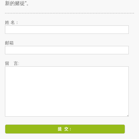
新的赌徒”。
姓 名：
邮箱
留 言: