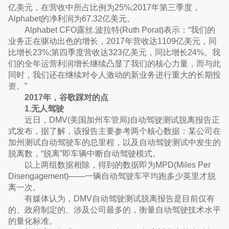
亿美元，在营收中所占比例为25%;2017年第三季度，
Alphabet的净利润为67.32亿美元。
Alphabet CFO露丝.波拉特(Ruth Porat)表示：“我们的
业务正在驱动出色的增长，2017年营收达1109亿美元，同
比增长23%;第四季度营收达323亿美元，同比增长24%。我
们的全年运营利润增长继续凸显了我们的核心力量，而与此
同时，我们还在继续对令人激动的新业务进行重大的长期投
资。”
2017年，谷歌踩对的点
1.无人驾驶
近日，DMV(美国加州车管局)自动驾驶测试脱离报告正
式发布，据了解，该报告主要参考两个核心数据：某公司在
加州测试自动驾驶车的总里程，以及自动驾驶测试中发生的
脱离数，“脱离”即车辆中断自动驾驶模式。
以上两组数据相除，得到的数据即为MPD(Miles Per
Disengagement)——一辆自动驾驶车平均跑多少英里才脱
离一次。
有媒体认为，DMV自动驾驶测试脱离报告是目前仅有
的、政府制定的、涉及公司最多的，衡量自动驾驶技术水平
的量化标准。