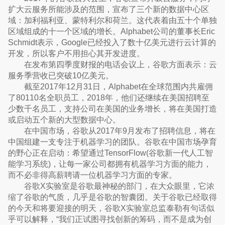
扩大云服务所能涉及的范围，宣布了三个新的数据中心区
域：加利福利亚、蒙特利尔和荷兰。这代表着由五十个单独
区域组成的十一个区域的增长。Alphabet公司的董事长Eric
Schmidt表示，Google已经投入了数十亿美元进行云计算的
开发，所以客户不用担心其开发进度。
在发布第四季度财报的电话会议上，谷歌方面表示：云
服务季营收已突破10亿美元。
截至2017年12月31日，Alphabet在全球范围内共雇佣
了80110名全职员工，2018年，他们还继续在美国招聘至
少数千名员工，支持公司在美国的业务增长，将在美国打造
或启动五个新的大型数据中心。
在中国市场，谷歌从2017年9月发布了招聘信息，将在
中国组建一支专注于机器学习的团队。谷歌在中国市场孕育
的野心正在启动：希望通过TensorFlow(谷歌新一代人工智
能学习系统)，让每一家公司都拥有机器学习方面的能力，
而不必非得高薪聘请一位机器学习方面的专家。
谷歌X实验室是谷歌最神秘的部门，在大众眼里，它浓
缩了谷歌的气质，几乎是谷歌的智囊团。关于谷歌已经取得
的今天和将要迎接的明天，谷歌X实验室总监泰勒有句话似
乎可以解释，“我们正试图寻找创新的筹码，而不是成为创