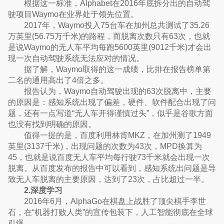
根据这一标准，Alphabet在2016年底拆分出的自动驾
驶项目Waymo在业界处于领先位置。
2017年，Waymo投入75台车在加州总共测试了35.26
万英里(56.75万千米)的路程，而脱离次数只有63次，也就
是说Waymo的无人车平均每跑5600英里(9012千米)才会出
现一次自动驾驶系统无法应对的情况。
据了解，Waymo取得的这一成绩，比排在报告榜单第
二名的通用高出了4倍之多。
报告认为，Waymo自动驾驶出现的63次脱离中，主要
的原因是：感知系统出现了偏差，硬件、软件配合出现了问
题，还有一点写道“无人车开得谨慎过头”，似乎是谷歌方面
也没有找到明确的原因。
值得一提的是，百度利用林肯MKZ，在加州测了1949
英里(3137千米)，出现问题的次数为43次，MPD换算为
45，也就是说百度无人车平均每行驶73千米就会出现一次
脱离。从百度发布的报告中可以看到，感知系统出问题是导
致无人车脱离的主要原因，达到了23次，占比超过一半。
2.深度学习
2016年6月，AlphaGo在棋盘上战胜了顶尖棋手李世
石，在“机器打败人类”的宣传包装下，人工智能彻底在全球
引爆。