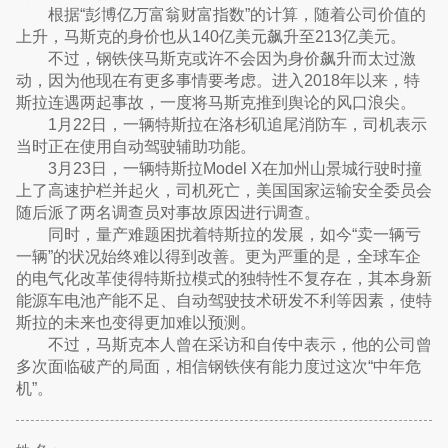
根据“彭博亿万富翁财富指数”的计算，随着公司价值的
上升，马斯克的身价也从140亿美元飙升至213亿美元。
不过，钢铁侠马斯克或许不会因为身价飙升而太过激
动，因为他现在有更多事情要考虑。进入2018年以来，特
斯拉连遇两起事故，一度将马斯克推到舆论的风口浪尖。
1月22日，一辆特斯拉在洛杉矶追尾消防车，司机表示
当时正在使用自动驾驶辅助功能。
3月23日，一辆特斯拉Model X在加州山景城行驶时撞
上了高速护栏并起火，司机死亡，美国国家运输安全委员会
随后派了两名调查员对事故原因进行调查。
同时，量产难题困扰着特斯拉的发展，如今“卖一辆亏
一辆”的状况始终难以得到改善。更为严重的是，全球车企
的电气化改革使得特斯拉模式的独特性不复存在，其本身新
能源车电池产能不足、自动驾驶技术研发不利等因素，使特
斯拉的未来也变得更加难以预测。
不过，马斯克本人曾在采访和自传中表示，他的公司曾
多次面临破产的局面，相信钢铁侠有能力度过这次“中年危
机”。