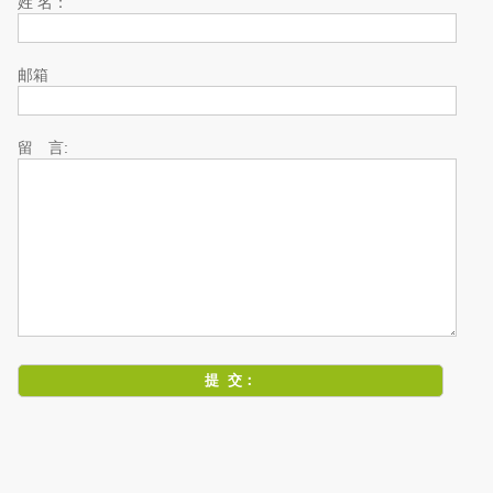
姓 名：
邮箱
留 言: