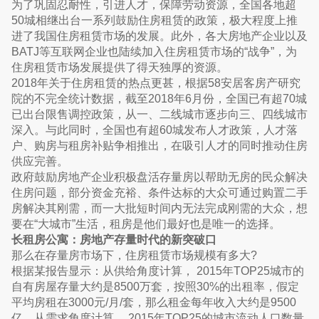
为了巩固忍耐性，引进人才，保障劳动资源，全国各地超
50城相继出台一系列鼓励住房租赁的政策，极大程度上推
进了我国住房租赁市场的发展。此外，各大房地产企业以及
BATJ等互联网企业也陆续加入住房租赁市场的“战争”，为
住房租赁市场发展提供了得天独厚的资源。
2018年关于住房租赁的热点更甚，根据58安居客房产研究
院的不完全统计数据，截至2018年6月份，全国已有超70城
已出台限售调控政策，从一、二线城市逐步向三、四线城市
深入。与此同时，全国也有超60城发布人才政策，人才落
户、购房与租房补贴争相推出，在吸引人才的同时推动住房
供应完善。
政府鼓励房地产企业积极盘活存量房以帮助无房的民众解决
住房问题，部分资金充裕、条件达标的大众可通过购置二手
房解决其刚需，而一大批短时间内无法完成刚需的大众，想
要在“大城市”生活，租房是他们最好也是唯一的选择。
长租房公寓：房地产存量时代的新突破口
那么在存量房市场下，住房租赁市场规模有多大?
根据某报告显示：从供给角度计算， 2015年TOP25城市的
自有房屋存量大约是8500万套，按照30%的出租率，假定
平均房租在3000元/月/套，那么租金每年收入大约是9500
亿。从需求角度计算， 2015年TOP25的城市流动人口数量