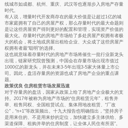
线城市如成都、杭州、重庆、武汉等也逐渐步入房地产存量
时代。
有人说，增量时代开发商存在的最大价值是让超过1亿的城
市家庭拥有了自己的房屋产权，那么存量时代的最大命题则
是让这些房屋资产得到更好的配置和管理，实现资产价值的
最大化。存量时代的房地产市场给了多处房屋产权拥有者极
大的机会，将土地或房屋出租给企业、大众成了这些房屋产
权拥有者最“聪明”的选择。
这也就意味着存量时代的房地产市场将催生一批行业新龙头
出现，链家研究院曾预测，中国会在存量市场出现市值过
1000亿的新龙头，并在未来3-5年出现3-5家大体量上市公
司。因此，盘活存量房的资源也成了房地产企业的重点课
题。
政策优良 住房租赁市场发展迅速
对于存量房的盘活，国家从政策上给了房地产企业极大的支
持。2017年被称为房地产市场的“住房租赁元年”，租售并
举、租售同权、全国租赁试点、集体用地改租赁、“厂改
公”，“n+1”等政策频出。十九大报告也明确指出，“坚持房子
是用来住的、不是用来炒的定位，加快建立多主体供给、多
渠道保障、租购并举的住房制度，让全体人民住有所居”。