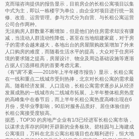
克而瑞咨询提供的报告显示，目前房企的长租公寓项目以集
中式为主，即以一栋楼宇为单位，由企业对项目进行统一装
修、改造、运营管理。参与方式分为自营、与长租公寓运营
公司合作两种。
无法购房人群数量不断增加，但是他们的住房需求却没有骤
减，当流动人群流动性降低，甚至在当地组建家庭，对于房
子的需求会越来越大，各地出台的房屋限购政策增加了外来
人口购房的难度，而随着生活水平的提高，大众对于住房环
境的要求随之提高，房屋设计、物业及周边基础设施等逐渐
占据人们选择租房的首要考虑元素。
《有“调”不紊——2018年上半年楼市报告》显示，长租公寓
在一线和重点二线城市受到热捧，北京对长租公寓的需求最
高。随着经济发展、人口流动，长租公寓需求逐步从从经济
发展成熟的一线城市向二线城市拓展。上半年整体租房热度
的高峰集中在春节后，而上半年长租公寓热度高峰出现在6
月份，受毕业季影响，90后对服务品质好、居住体验佳的
长租公寓接受度较高。
据悉，TOP30 的房地产企业有1/3已经进军长租公寓市场，
以谋求去库存的同时开辟新的业务板块。碧桂园与上海建成
公寓项目，万科在北京公寓出租项目也在顺利进行，恒大地