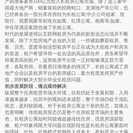
产则准备募资100亿元投入长租房公寓市场。除了这三家中
国最大地产商，销量靠前的招商蛇口、龙湖地产等公司，也
已经将各自一部分库存房转为长租公寓;中介公司链家、世
联行、我爱我家等则有自如寓、红璞公寓、相寓等;如家、
华住等酒店集团也做了长租公寓。
时代的发展使得以互联网租房为代表的新形业态出现并不断
发展。除了大型房地产企业的入驻，一些诸如蘑菇租房、青
客、贝壳、蛋窝等创业型租房平台正在成为大批租户和房东
的首选，租户希望寻得一处合适的高品质住所，房东希望寻
得素质高的租户，这类租房平台统一正好能够满足双方需
求，各取所得。存量房日渐增多的情况下，长租公寓成了房
地产企业以及租房平台的新突破口，最大程度发挥房产价
值，同时解决大部分毕业生租房问题。
初步发展阶段，痛点亟待解决
纵观整个住房租赁市场大环境，目前仍处于发展初期，入局
者越来越多，但其中的规则还未成型，整个市场仍处于混乱
状态，盈利较困难。对于长租房公寓这个新的形态，其痛点
也更明晰：传统租房形态仍是整个住房租赁市场的主要角
色，长租房公寓短时间较难超越传统住房，优质房源获取
难、租户对象局限大等问题在现阶段也是长租房公寓要面对
的现状，此外，此类模式前期投入成本大，盈利是另一大痛