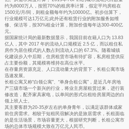
约为8000万人，按照70%的租房率计算，假定平均房租在
1500元/月/间，则租金额每年约为10000亿。初步估算下，
行业规模可达1万亿元;此外还有租赁行业的附加服务如维
修、保洁等，按30%租金计算，附加价值每年达300-400亿
元。
据国家统计局的最新数据显示，我国目前在籍人口为 13.83
亿人，其中 2017 年的流动人口规模近 2.5 亿，而以租住私
房作为居住模式的人数占到流动人口的 67.3%。随着城镇
化建设步入中后期，住房租赁市场有待扩容，私房租赁供应
占主要份额，其规模将维持在高位水平。
在存量房资源充足、人口流动量大的背景下，长租公寓市场
迅速发展。
长租公寓又称“白领公寓”、“单身合租公寓”，是近几年房地
产三级市场一个新兴的行业，将业主房屋租赁过来，进行装
修改造，配齐家具家电，以单间的形式出租给房屋周边的白
领上班人士。
其主要客群为20-35岁左右的单身青年，以满足该群体成家
前住房需求。相较于短租民宿解决的是旅居需求，长租面临
的是生活场景，市场容量更大，根据研究判断，长租公寓市
场的总体市场规模大致在万亿元人民币。