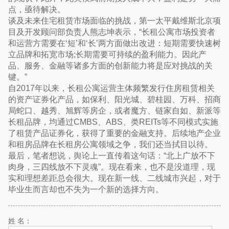
点，亟待解决。
谈及未来住宅租赁市场面临的挑战，第一太平戴维斯北京项
目及开发顾问部负责人熊志坤表示，“长租公寓市场投资者
和运营方需要在‘短’和‘长’两方面做出改进：短期需要快速树
立品牌和拓宽市场;长期需要可持续的盈利能力。因此产
品、服务、金融等诸多方面的创新能力将是应对挑战的关
键。”
自2017年以来，长租公寓运营主体频繁发行住房租赁相关
的资产证券化产品，如保利、阳光城、碧桂园、万科、招商
局蛇口、越秀、旭辉等房企，或者魔方、链家自如、新派等
长租品牌，均通过CMBS、ABS、类REITs等不同模式实施
了租赁产品证券化，获得了重要的金融支持。后续地产企业
和租房品牌在长租房公寓领域之争，我们还当拭目以待。
最后，笔者想说，舆论上一直传着这句话：“北上广放不下
肉身，三四线放不下灵魂”。现在看来，也不是没道理，现
实和理想差距总会很大。现在新一线、二线城市兴起，对于
毕业生而言却也不失为一个新的选择方向。
姓 名：