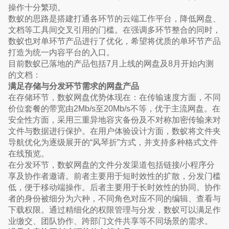
操作十分繁琐。
数蚁的思路是搭建打通各环节的云端工作平台，降低网盘、
文档等工具间交叉引用的门槛。在强调多环节整合的同时，
数蚁也对单环节产品进行了优化，希望将优质的单环节产品
打造为统一内容平台的入口。
目前数蚁已落地的产品包括7月上线的网盘及8月开始内测
的文档：
满足存储与分发环节需求的网盘产品
在存储环节，数蚁网盘优势体现在：在传输速度方面，不同
价位套餐的带宽由2Mb/s至20Mb/s不等，优于主流网盘。在
安全性方面，采用三重异地容灾备份及不对称加密传输来对
文件与数据进行保护。在用户体验设计方面，数蚁将文件夹
导航优化为逐级展开的“风琴折”方式，并支持多种格式文件
在线预览。
在分发环节，数蚁网盘的文件分发渠道包括链接/小程序分
享及协作者邀请。前者主要用于短时效性的扩散，分发门槛
低，便于移动端操作。后者主要用于长时效性的协同。协作
者的身份被细分为六种，不同角色对应不同的编辑、查看与
下载权限。通过精细化的权限管理与分发，数蚁可以满足作
业缴交、团队协作、跨部门文件共享等不同场景的需求。