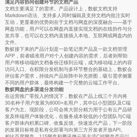
满足内容协同创建环节的文档产品
文档主要满足了的需求。产品设计上，数蚁文档支持
Markdown语法、支持多人同时编辑及支持文档内批注实时
互动，更显著的优势则在于文档与网盘的深度融合——基于
网盘功能，用户可以在网盘内直接实现文档的在线协作与分
发共享，也可以在文档内直接插入本地、互联网或网盘内的
文件。
数蚁接下来的产品计划是一款笔记类产品及一款文档管理
APP，前者瞄准用户对个人创建内容的需求，后者则帮助
用户将移动端的文档备份迁移到云端，成为移动端上的内容
访问入口。在权限分发机制与多环节整合的基础上，数蚁会
评估客户需求，持续向产品矩阵中补充拼图，吸引需求侧重
不同的用户群体，最终构建一个完整的云端工作平台。
数蚁网盘的多渠道分发功能
在运营推广零投入的情况下，数蚁在产品上线三个月内将
30名种子用户发展为8000+名用户，其中以小型团队及C端
客户为主。现阶段，公司会将大部分精力用于公有云产品研
发及终端用户体验优化，在服务成本较低的小型团队与C端
客户群体内积累口碑、收集反馈、快速迭代产品，下一阶段
的发展目标将是私有化部署与向第三方开发者开放API。
相比百度网盘、115网盘和腾讯微云等主流C端网盘产品以