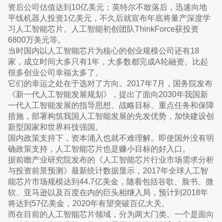
资后公司估值达到10亿美元；英特尔不敢落后，迅速向地
平线机器人投资1亿美元，不久后就宣布年底将量产深度学
习人工智能芯片。人工智能初创团队ThinkForce获投资
6800万美元等。
当时国内以人工智能芯片为核心的创业规模公司还有18
家，成立时间大多只有1年，大多数都完成A轮融资。比起
很多创业公司幸福太多了。
它们的幸运之处在于选对了方向。2017年7月，国务院发布
《新一代人工智能发展规划》，提出了面向2030年我国新
一代人工智能发展的指导思想、战略目标、重点任务和保障
措施，部署构筑我国人工智能发展的先发优势，加快建设创
新型国家和世界科技强国。
国内政策支持下，资本涌入也就不难理解。即使国外没有明
确政策支持，人工智能芯片也是赚小目标的好入口。
据前瞻产业研究院发布的《人工智能芯片行业市场需求分析
与投资前景预测》最新统计数据显示，2017年全球人工智
能芯片市场规模达到44.7亿美金，随着包括谷歌、脸书、微
软、亚马逊以及百度在内的巨头相继入局，预计到2018年
将达到57亿美金，2020年有望突破百亿大关。
而在目前的人工智能芯片领域，分为两大门类。一个是面向