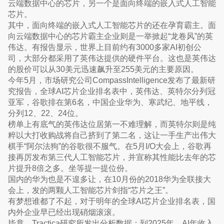
云端数据中心的芯片，另一个是面向终端的嵌入式人工智能
芯片。
其中，面向终端的嵌入式人工智能芯片的还在孕育霸主。面
向云端数据中心的芯片霸主企业则是一举掀起“龙卷风”的英
伟达。有报告显示，世界上目前约有3000多家AI初创公
司，大部分都采用了英伟达提供的硬件平台。这也是英伟达
的股价可以从30美元迅速飙升至255美元的主要原因。
今年5月，市场研究公司CompassIntelligence发布了最新研
究报告，全球AI芯片企业排名表中，英伟达、英特尔分列冠
亚军，谷歌排在第6名，中国企业华为、寒武纪、地平线，
分列12、22、24位。
榜单上有底气的英伟达位居第一不难理解，而英特尔则是纯
粹以大打收购战将自己挤到了第二名，这让一手生产出伟大
棋手“阿尔法狗”的谷歌很不服气。在5月I/O大会上，谷歌再
接再厉发布第三代人工智能芯片，并宣称其性能比去年的芯
片提升8倍之多。坐等提一提位份。
国内的华为也是不遑多让，在10月份的2018华为全联接大
会上，发的两颗人工智能芯片剑指“芯片之王”。
有梦想谁都了不起，对于明年的全球AI芯片企业排名表，国
内外企业早已经出现硝烟滚滚。
毕竟，Tractica研究所发出分析数据：到2025年，AI年收入