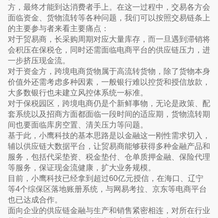
方，最终才能到达消费者手上。在这一过程中，交易各方会
面临资金、货物流转等各种问题，我们可以按照交易链条上
的主要参与者来看主要痛点：
对于贸易商，长采购周期对应大量库存，而一旦遇到滞销将
会积压在保税仓，同时还需面临电商平台的供应链压力，进
一步挤压现金流。
对于资金方，跨境电商货物属于高流转货物，除了货物本身
价值外还需考虑多种因素，一般银行难以控货和授信放款，
大多数银行也未建立风控体系统一标准。
对于保税园区，跨境电商仍是个新鲜事物，无论是政策、配
套系统以及招商方面都面临一段时间的适应期，货物流转期
间也要面临库房空置、清关压力等问题。
基于此，小鹰科技的基本思路是以金融这一刚性需求切入，
辅以供应链大数据平台，让贸易商能够获得多种金融产品和
服务，包括代采垫资、税金垫付、仓单质押金融、保险代理
等服务，保证现金流健康，扩大业务规模。
目前，小鹰科技已经拿到超过60亿元授信，在海口、辽宁
等4个综保区落地账册系统，与网易考拉、京东等电商平台
也已达成合作。
面向企业的供应链金融与生产和销售紧密相连，对所在行业