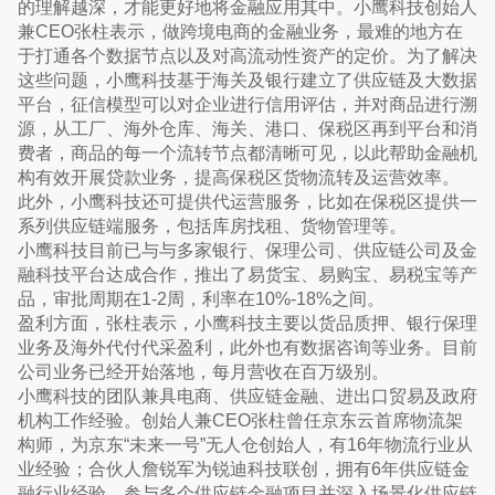
的理解越深，才能更好地将金融应用其中。小鹰科技创始人
兼CEO张柱表示，做跨境电商的金融业务，最难的地方在
于打通各个数据节点以及对高流动性资产的定价。为了解决
这些问题，小鹰科技基于海关及银行建立了供应链及大数据
平台，征信模型可以对企业进行信用评估，并对商品进行溯
源，从工厂、海外仓库、海关、港口、保税区再到平台和消
费者，商品的每一个流转节点都清晰可见，以此帮助金融机
构有效开展贷款业务，提高保税区货物流转及运营效率。
此外，小鹰科技还可提供代运营服务，比如在保税区提供一
系列供应链端服务，包括库房找租、货物管理等。
小鹰科技目前已与与多家银行、保理公司、供应链公司及金
融科技平台达成合作，推出了易货宝、易购宝、易税宝等产
品，审批周期在1-2周，利率在10%-18%之间。
盈利方面，张柱表示，小鹰科技主要以货品质押、银行保理
业务及海外代付代采盈利，此外也有数据咨询等业务。目前
公司业务已经开始落地，每月营收在百万级别。
小鹰科技的团队兼具电商、供应链金融、进出口贸易及政府
机构工作经验。创始人兼CEO张柱曾任京东云首席物流架
构师，为京东“未来一号”无人仓创始人，有16年物流行业从
业经验；合伙人詹锐军为锐迪科技联创，拥有6年供应链金
融行业经验，参与多个供应链金融项目并深入场景化供应链