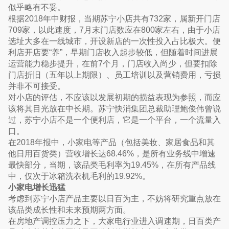
似乎略有不妥。
根据2018年中财报，当期苏宁小店共有732家，属新开门店
709家，以此速度，7月末门店数应在800家左右，由于小店
选址大多在一线城市，开设新店的一次性投入占比极大。便
利店开店要“养”，早期门店收入起步较低，但随着时间进展
运营能力稳步提升，在前7个月，门店收入尚少，但要扣除
门店折旧（五年以上期限）、员工培训以及营销费用，亏损
并非不可接受。
对小店的评估，不应该以发展初期的损益表现为参照，而应
该将其目光放在中长期。苏宁快消集团总裁助理鲍俊伟曾说
过，苏宁小店不是一个便利店，它是一个平台，一个流量入
口。
在2018年报中，小家电等产品（包括美妆、家居食品和其
他日用百货类）营收增长达68.46%，是所有业务线中增速
最快部分，当期，该品类毛利率为19.45%，在所有产品线
中，仅次于冰箱洗衣机毛利的19.92%。
小家电增长迅猛
考虑到苏宁小店产品主要以日百为主，不妨将研究重点放在
该品类成长性和未来预期两方面。
在房地产调控压力之下，大家电行业进入调速期，日百类产