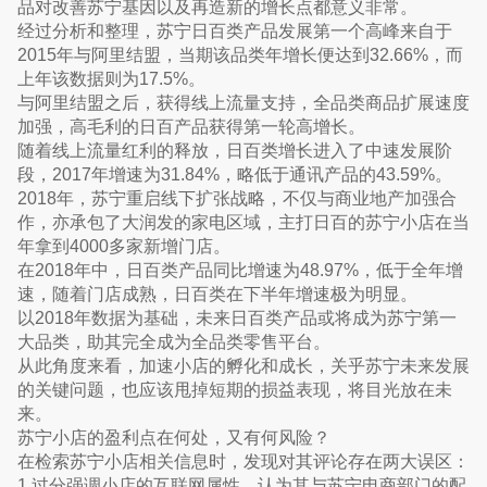
品对改善苏宁基因以及再造新的增长点都意义非常。
经过分析和整理，苏宁日百类产品发展第一个高峰来自于
2015年与阿里结盟，当期该品类年增长便达到32.66%，而
上年该数据则为17.5%。
与阿里结盟之后，获得线上流量支持，全品类商品扩展速度
加强，高毛利的日百产品获得第一轮高增长。
随着线上流量红利的释放，日百类增长进入了中速发展阶
段，2017年增速为31.84%，略低于通讯产品的43.59%。
2018年，苏宁重启线下扩张战略，不仅与商业地产加强合
作，亦承包了大润发的家电区域，主打日百的苏宁小店在当
年拿到4000多家新增门店。
在2018年中，日百类产品同比增速为48.97%，低于全年增
速，随着门店成熟，日百类在下半年增速极为明显。
以2018年数据为基础，未来日百类产品或将成为苏宁第一
大品类，助其完全成为全品类零售平台。
从此角度来看，加速小店的孵化和成长，关乎苏宁未来发展
的关键问题，也应该甩掉短期的损益表现，将目光放在未
来。
苏宁小店的盈利点在何处，又有何风险？
在检索苏宁小店相关信息时，发现对其评论存在两大误区：
1.过分强调小店的互联网属性，认为其与苏宁电商部门的配