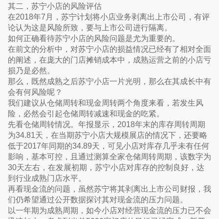
其二，苏宁小店的风险评估
在2018年7月，苏宁计划将小店业务剥离出上市公司，有评
论认为这是风险所致，要与上市公司进行隔离。
如何正确看待苏宁小店的风险问题是尤为重要的。
在前文的分析中，对苏宁小店的损益情况已经有了相对全面
的阐述，在庞大的门店摊销成本中，成熟运营之前的小店亏
损乃是必然。
那么，既然成熟之后苏宁小店一片光明，那么在其成长中有
会有何风险呢？
我们建议从仓储周转和现金周转两个角度来看，若发生风
险，必然会引起仓储周转减速和现金的吃紧。
先看仓储周转情况。年报显示，2018年末的库存周转周期
为34.81天，在当期苏宁小店大规模展店的情况下，还要略
低于2017年同期的34.89天，可见小店对库存几乎未有任何
影响，基本可控，且通过测算全家仓储周转周期，该数字为
30天左右，在发展初期，苏宁小店对库存的控制良好，达
到行业成熟门店水平。
再看现金流的问题，虽然苏宁将其剥离出上市公司财报，我
们仍希望通过公开数据探讨其对现金流的压力问题。
以一年期为成熟周期，如今小店对经营现金流的压力已不会