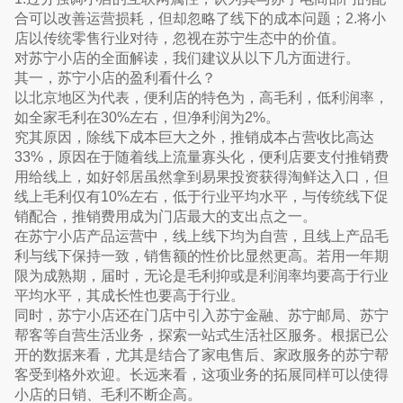
合可以改善运营损耗，但却忽略了线下的成本问题；2.将小
店以传统零售行业对待，忽视在苏宁生态中的价值。
对苏宁小店的全面解读，我们建议从以下几方面进行。
其一，苏宁小店的盈利看什么？
以北京地区为代表，便利店的特色为，高毛利，低利润率，
如全家毛利在30%左右，但净利润为2%。
究其原因，除线下成本巨大之外，推销成本占营收比高达
33%，原因在于随着线上流量寡头化，便利店要支付推销费
用给线上，如好邻居虽然拿到易果投资获得淘鲜达入口，但
线上毛利仅有10%左右，低于行业平均水平，与传统线下促
销配合，推销费用成为门店最大的支出点之一。
在苏宁小店产品运营中，线上线下均为自营，且线上产品毛
利与线下保持一致，销售额的性价比显然更高。若用一年期
限为成熟期，届时，无论是毛利抑或是利润率均要高于行业
平均水平，其成长性也要高于行业。
同时，苏宁小店还在门店中引入苏宁金融、苏宁邮局、苏宁
帮客等自营生活业务，探索一站式生活社区服务。根据已公
开的数据来看，尤其是结合了家电售后、家政服务的苏宁帮
客受到格外欢迎。长远来看，这项业务的拓展同样可以使得
小店的日销、毛利不断企高。