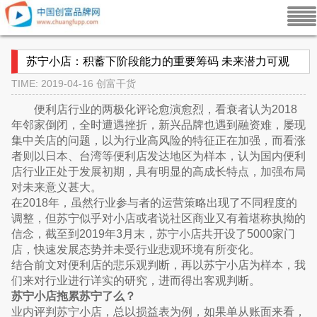
苏宁小店：积蓄下阶段能力的重要筹码 未来潜力可观
TIME: 2019-04-16
创富干货
便利店行业的两极化评论愈演愈烈，看衰者认为2018
年邻家倒闭，全时遭遇挫折，新兴品牌也遇到融资难，屡现
集中关店的问题，以为行业高风险的特征正在加强，而看涨
者则以日本、台湾等便利店发达地区为样本，认为国内便利
店行业正处于发展初期，具有明显的高成长特点，加强布局
对未来意义甚大。
在2018年，虽然行业参与者的运营策略出现了不同程度的
调整，但苏宁似乎对小店或者说社区商业又有着堪称执拗的
信念，截至到2019年3月末，苏宁小店共开设了5000家门
店，快速发展态势并未受行业悲观环境有所变化。
结合前文对便利店的悲乐观判断，再以苏宁小店为样本，我
们来对行业进行详实的研究，进而得出客观判断。
苏宁小店拖累苏宁了么？
业内评判苏宁小店，总以损益表为例，如果单从账面来看，