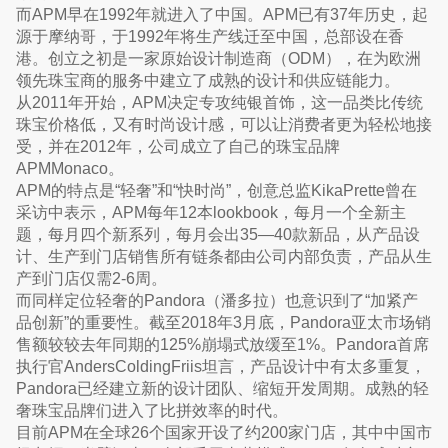
而APM早在1992年就进入了中国。APM已有37年历史，起
源于摩纳哥，于1992年将生产线迁至中国，总部设在香
港。创立之初是一家原始设计制造商（ODM），在为欧洲
领先珠宝商的服务中建立了成熟的设计和供应链能力。
从2011年开始，APM决定专攻纯银首饰，这一品类比传统
珠宝价格低，又有时尚设计感，可以让消费者更为轻松地接
受，并在2012年，公司成立了自己的珠宝品牌
APMMonaco。
APM的特点是“轻奢”和“快时尚”，创意总监KikaPrette曾在
采访中表示，APM每年12本lookbook，每月一个全新主
题，每月四个新系列，每月会出35—40款新品，从产品设
计、生产到门店销售所有链条都由公司内部负责，产品从生
产到门店仅需2-6周。
而同样定位轻奢的Pandora（潘多拉）也意识到了“加紧产
品创新”的重要性。截至2018年3月底，Pandora亚太市场销
售额较较去年同期的125%崩塌式放缓至1%。Pandora首席
执行官AndersColdingFriis坦言，产品设计中有太多重复，
Pandora已经建立新的设计团队、缩短开发周期。成熟的轻
奢珠宝品牌们进入了比拼效率的时代。
目前APM在全球26个国家开设了约200家门店，其中中国市