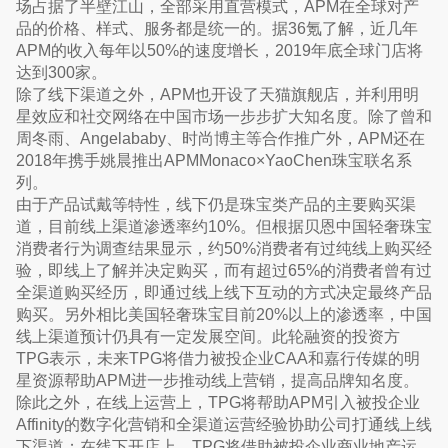
场占据了半壁江山，全部采用直营模式，APM在全球对产
品的价格、样式、服务都是统一的。据36氪了解，近几年
APM的收入每年以50%的速度增长，2019年底全球门店将
达到300家。
除了线下渠道之外，APM也开设了天猫旗舰店，并利用明
星效应和社交网络在中国市场一步步扩大知名度。除了曾和
周冬雨、Angelababy、时尚博主等合作推广外，APM还在
2018年携手姚晨推出APMMonaco×YaoChen珠宝联名系
列。
由于产品试戴等特性，线下仍是珠宝类产品的主要购买渠
道，目前线上渠道渗透率约10%。但根据贝恩中国轻奢珠宝
消费者行为调查结果显示，约50%消费者有过纯线上购买经
验，即线上了解并决定购买，而有超过65%的消费者曾有过
全渠道购买经历，即通过线上线下互动的方式决定最终产品
购买。另外相比美国轻奢珠宝目前20%以上的渗透率，中国
线上渠道预计仍具有一定发展空间。此轮融资的投资方
TPG表示，未来TPG将借力被投企业CAA和嘉行传媒的明
星资源帮助APM进一步推动线上营销，提高品牌知名度。
除此之外，在线上运营上，TPG将帮助APM引入被投企业
Affinity的数字化营销和全渠道运营经验协助公司打通线上线
下渠道；在线下开店上，TPG将借助被投企业商业地产运