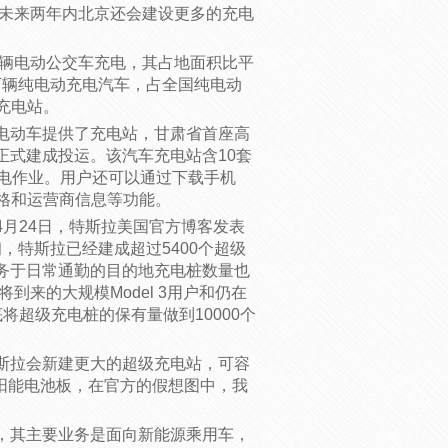
，未来两年内北京还会建设更多的充电
4辆电动公交车充电，其占地面积比平
5万辆纯电动充电汽车，占全国纯电动
车充电站。
电动车提供了充电站，甘肃省首座高
正式建成投运。该汽车充电站含10套
充电作业。用户还可以通过下载手机
格和运营商信息等功能。
月24日，特斯拉美国官方博客发表
初，特斯拉已经建成超过5400个超级
务于日常通勤的目的地充电桩数量也
到来的大规模Model 3用户和仍在
年底将超级充电桩的保有量做到10000个
斯拉会新建更大的超级充电站，可容
y太阳能电池板，在官方的假想图中，我
案，其主要业务是面向新能源乘用车，