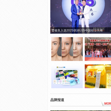
曹俊良入选2025胡润U35中国创业先锋
品牌报道
MOR