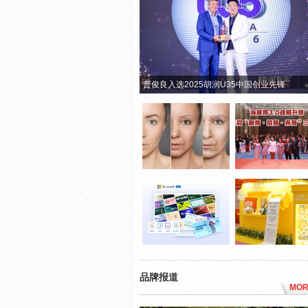
曹俊良入选2025胡润U35中国创业先锋
品牌报道
MOR