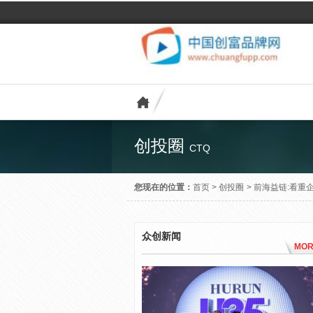
创投圈
CTQ
您现在的位置：
首页
>
创投圈
>
前海益链:看重
众创新闻
MOR