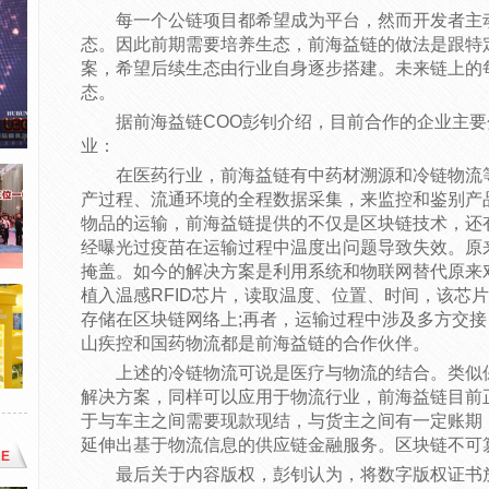
每一个公链项目都希望成为平台，然而开发者主
态。因此前期需要培养生态，前海益链的做法是跟特
案，希望后续生态由行业自身逐步搭建。未来链上的
态。
据前海益链COO彭钊介绍，目前合作的企业主
业：
在医药行业，前海益链有中药材溯源和冷链物流
产过程、流通环境的全程数据采集，来监控和鉴别产
物品的运输，前海益链提供的不仅是区块链技术，还
经曝光过疫苗在运输过程中温度出问题导致失效。原
掩盖。如今的解决方案是利用系统和物联网替代原来
植入温感RFID芯片，读取温度、位置、时间，该芯
存储在区块链网络上;再者，运输过程中涉及多方交
山疾控和国药物流都是前海益链的合作伙伴。
上述的冷链物流可说是医疗与物流的结合。类似
解决方案，同样可以应用于物流行业，前海益链目前
于与车主之间需要现款现结，与货主之间有一定账期
延伸出基于物流信息的供应链金融服务。区块链不可
E
最后关于内容版权，彭钊认为，将数字版权证书