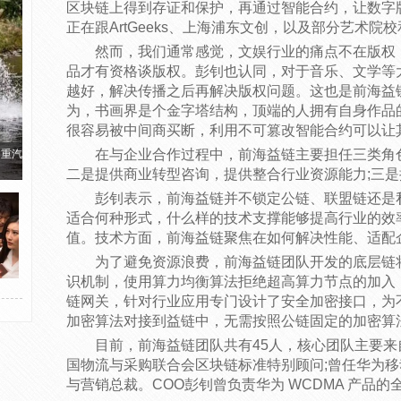
区块链上得到存证和保护，再通过智能合约，让数字
正在跟ArtGeeks、上海浦东文创，以及部分艺术院
然而，我们通常感觉，文娱行业的痛点不在版权
品才有资格谈版权。彭钊也认同，对于音乐、文学等
越好，解决传播之后再解决版权问题。这也是前海益
为，书画界是个金字塔结构，顶端的人拥有自身作品
很容易被中间商买断，利用不可篡改智能合约可以让
在与企业合作过程中，前海益链主要担任三类角
国重汽
二是提供商业转型咨询，提供整合行业资源能力;三
彭钊表示，前海益链并不锁定公链、联盟链还是
适合何种形式，什么样的技术支撑能够提高行业的效
值。技术方面，前海益链聚焦在如何解决性能、适配
为了避免资源浪费，前海益链团队开发的底层链将
识机制，使用算力均衡算法拒绝超高算力节点的加入
链网关，针对行业应用专门设计了安全加密接口，为不
加密算法对接到益链中，无需按照公链固定的加密算
目前，前海益链团队共有45人，核心团队主要来
国物流与采购联合会区块链标准特别顾问;曾任华为
与营销总裁。COO彭钊曾负责华为 WCDMA 产品的