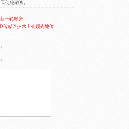
的天使轮融资。
动新一轮融资
3D传感器技术上处领先地位
)
)