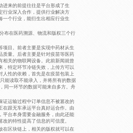
动进来的前提往往是平台形成了生
定行业深入合作，提供行业解决方
每一个行业，能衍生出相应行业生
要分布在医药溯源、物流和版权三个行
等项目。前者主要是实现中药材从生
品质量。后者主要是针对疫苗等医药
有相关的物联网设备。此前新闻就曾
来，特定环节冷链失效，上传方可以
对人性的依赖，首先是在疫苗包装上
片只能读取不能录入，并将所有的数据
接，同一环节的数据可能来自多方。舟
保证运输过程中订单信息不被篡改的
正在跟无车承运平台真好运合作。由
，平台本身需要金融服务，由此还能
篡改的特性提高了信息的可信度。
放在区块链上，相关的版权就可以在