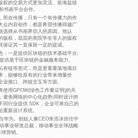
版权的交易方式更加灵活。前海益链
校和书画平台合作。
，而在传播，只有一个有传播力的作
大众内容创作，都是希望传播得越广
链选择从书画界切入的原因。他认
的版权，底层的美院学生等人的版权
其保证其一直保留一定的提成。
色：一是提供区块链的技术基础平台;
是提供基于区块链的金融服务能力。
私有链等形式，而是更看重落地项目
率，能够给原有的行业带来增量价
企业接口、跨链交互等方面。
使用GPOW(绿色工作量证明)的共
，避免网络的中心化趋势;同时设计跨
同行业提供 SDK，企业可将自己的
法重新设计系统。
自华为。创始人兼CEO朱浩冰担任中
移动事业研发总裁，移动事业全球战略
全球营销。