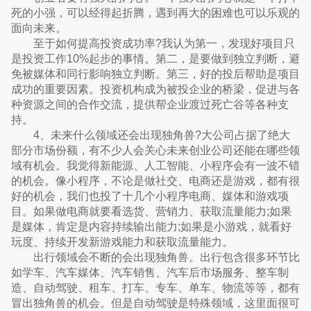
死的小强，可以经得起折腾，遇到再大的困难也可以乐观的
面向未来。
至于如何提高投资成功率?我认为第一，发现好项目只
是投资工作10%起步的事情。第二，是要做到独立判断，避
免被媒体和同行影响独立判断。第三，好的投后帮助是项目
成功的重要因素。投资机构成为被投企业的桥梁，促进与各
种资源之间的合作交流，提供帮企业渡过死亡谷等各种支
持。
4、未来什么领域还会出现独角兽?大公司占据了绝大
部分市场份额，有不少人会关心未来创业公司还能在哪些领
域有机会。我觉得新能源、人工智能、小程序会有一波不错
的机会。像小程序，不论是做社交、电商还是游戏，都有很
好的机会，我们也投了十几个小程序电商、媒体和游戏项
目。如果做电商就要看选货、营销力、获取流量能力;如果
是媒体，肯定是内容持续输出能力;如果是小游戏，就看好
玩度、持续开发新游戏能力和获取流量能力。
出行领域会不断的会出现独角兽。出行包含很多环节比
如学车、汽车媒体、汽车销售、汽车后市场服务、整车制
造、自动驾驶、租车、打车、专车、单车、物流等等，都有
冒出独角兽的机会。但是自动驾驶是特殊领域，这里面很可