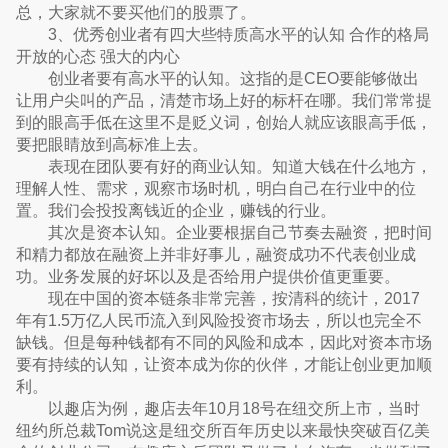
总，大家就不要买他们的股票了。
3、优秀创业者有四大些特质高水平的认知 合作的格局
开放的心态 强大的内心
创业者要有高水平的认知。这指的是CEO要能够做出
让用户尖叫的产品，清楚市场上好的标杆在哪。我们常常提
到的眼高手低在这里不是贬义词，创始人就应该眼高手低，
要把眼睛放到高标准上去。
表现在团队要有好的商业认知。知道大钱在什么地方，
理解人性、需求，观察市场时机，明白自己在行业中的位
置。我们会投投离钱近的企业，赚钱的行业。
其次是资本认知。企业要根据自己节奏去融资，把时间
和精力都放在融资上并非好事儿，融资成功不代表创业成
功。业务发展的好坏以及是否给用户提供价值更重要。
现在中国的资本链条非常完善，按清科的统计，2017
年有1.5万亿人民币流入到风险投资市场去，所以也完全不
缺钱。但是每种钱都有不同的风险和成本，因此对资本市场
要有持续的认知，让资本成为你的伙伴，才能让创业更加顺
利。
以趣店为例，趣店去年10月18号在纽交所上市，当时
纽约所总裁Tom说这是纽交所百年历史以来最快突破百亿美