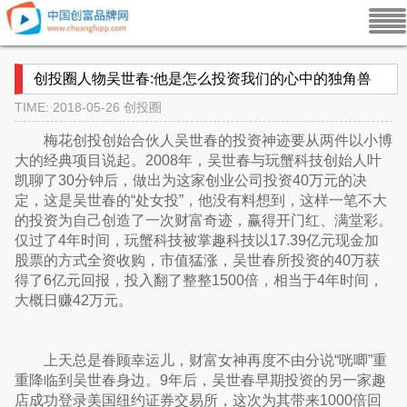
创投圈人物吴世春:他是怎么投资我们的心中的独角兽
TIME: 2018-05-26
创投圈
梅花创投创始合伙人吴世春的投资神迹要从两件以小博
大的经典项目说起。2008年，吴世春与玩蟹科技创始人叶
凯聊了30分钟后，做出为这家创业公司投资40万元的决
定，这是吴世春的“处女投”，他没有料想到，这样一笔不大
的投资为自己创造了一次财富奇迹，赢得开门红、满堂彩。
仅过了4年时间，玩蟹科技被掌趣科技以17.39亿元现金加
股票的方式全资收购，市值猛涨，吴世春所投资的40万获
得了6亿元回报，投入翻了整整1500倍，相当于4年时间，
大概日赚42万元。
上天总是眷顾幸运儿，财富女神再度不由分说“咣唧”重
重降临到吴世春身边。9年后，吴世春早期投资的另一家趣
店成功登录美国纽约证券交易所，这次为其带来1000倍回