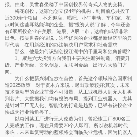
报。由此，吴世春坐稳了中国创投界传奇式人物的交椅。
梅花创投，这家他创立仅4年的机构，到目前总共投了
近300余个项目，不乏趣店、唱吧、小牛电动、车和家、花
点时间这些耳熟能详的企业。据“投资人说”了解，今年还会
有6家所投企业在美股、港股、A股上市，这样的成绩非常
出色。按吴世春的话说，这些优秀的企业都是新经济里的典
型代表，在用新经济的办法解决用户需求和社会需求。
那么，他是如何识别创投江湖中的千里马和独角兽呢?
1、聚焦六大投资方向我们主要关注新兴制造、消费升
级、产业升级、文化创意、互联网金融、出行六大热门方
向。
为什么把新兴制造放在首位，首先这个领域符合国家制
造2025政策，对于资本方来说，退出政策较好;其次，未来
技术驱动型的企业前景不可限量。从工业机器人到无人机再
到芯片、大数据我们均有投资布局。提到工业机器人，尤其
是针对工厂无人化、智能化的打造是趋势，已经有被投企业
快成为行业独角兽了。
以惠州某工厂进行无人改造为例，曾经该工厂800名工
人完成的工作，现在只需要20个人即可。所以说机器时代
来临，未来重复劳动的蓝领将会面临失业危机，因为机器人