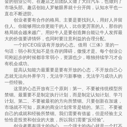
金的创业公司。在趣店之后团队又做了大白汽车，也做到了
市场头部。趣店创始人罗敏眼界就十分开阔，认知水平也一
直在不断进阶。
创业者要有合作的格局。主要是要找到人，用好人并留
住人。你能够用比你更能干的人，比你更厉害的人，那你的
格局就会越来越广。用好牛人是要创造舞台能让牛人发挥最
大的价值要讲情怀，也同时要注意利益的合理分配。
一个好CEO应该有开放的心态。借用《三体》里的一
句话：弱小和无知不是生存的障碍，傲慢才是。每个创业公
司刚起步的时候都非常弱小，资源也少，唯独持续学习才会
有机会成功。
提高认知能力最重要是要有开放的心态，不开放自己心
态就无法向外界学习，无法学习新事物，无法学习成功人的
一些经验。
这里的心态开放有三个原则：第一、不要被传统模型所
禁锢。最重要不是制定执行计划，而是制定认知计划、学习
计划。第二、不要被最初的方向所禁锢。只要创新在加速，
市场就不可知，原来的商业计划常常是错的。第三、不要被
自己的成就和经验所禁锢。我们需要有借鉴，但是经验主义
恰恰是投资和创业的大敌，所以我们需要“反经验”。
创业者要有强大的内心。一个强大的内心就是一个打不