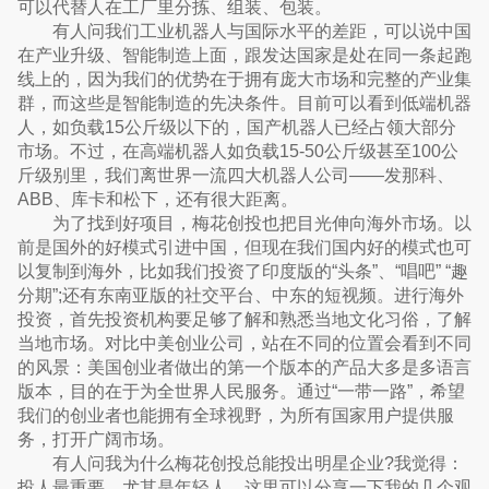
可以代替人在工厂里分拣、组装、包装。
有人问我们工业机器人与国际水平的差距，可以说中国
在产业升级、智能制造上面，跟发达国家是处在同一条起跑
线上的，因为我们的优势在于拥有庞大市场和完整的产业集
群，而这些是智能制造的先决条件。目前可以看到低端机器
人，如负载15公斤级以下的，国产机器人已经占领大部分
市场。不过，在高端机器人如负载15-50公斤级甚至100公
斤级别里，我们离世界一流四大机器人公司——发那科、
ABB、库卡和松下，还有很大距离。
为了找到好项目，梅花创投也把目光伸向海外市场。以
前是国外的好模式引进中国，但现在我们国内好的模式也可
以复制到海外，比如我们投资了印度版的“头条”、“唱吧” “趣
分期”;还有东南亚版的社交平台、中东的短视频。进行海外
投资，首先投资机构要足够了解和熟悉当地文化习俗，了解
当地市场。对比中美创业公司，站在不同的位置会看到不同
的风景：美国创业者做出的第一个版本的产品大多是多语言
版本，目的在于为全世界人民服务。通过“一带一路”，希望
我们的创业者也能拥有全球视野，为所有国家用户提供服
务，打开广阔市场。
有人问我为什么梅花创投总能投出明星企业?我觉得：
投人最重要，尤其是年轻人，这里可以分享一下我的几个观