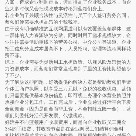
入账，造成企业利润虚高，进而推高了企业税务成本，而企
业大多时候又会把税收成本转移到蓝领们身上。
若企业为了兼顾合法性与灵活性与员工个人签订劳务合同，
蓝领们便需要承担高昂的个税税率。
由于没有明确精准的互联网渠道可以有效覆盖蓝领群体，这
一群体的人力资源较为分散。同时时用工需求规模较大，企
业往往需要借助重线下的劳务公司、中介公司等渠道。企业
招工信息分发成本居高不下，人员招聘、管理等流程同样花
费不菲。
综上，企业需要为灵活用工承担政策、法规风险及昂贵的人
力资源成本，而蓝领们常常发现拿到手里的工资比期望值少
了不少。
为了解决这些问题，好活提供的解决方案是帮助蓝领们申请
个体工商户执照，以享受三万元以下免税的税收优惠。蓝领
们只需要提供基本身份信息，即可线上办理个体营业执照并
承接企业分包工作。工作完成后，企业会通过好活平台下发
全额佣金（因为是佣金而非工资，不会扣除五险一金），蓝
领们则委托好活代开发票、代缴税款。
好活并不向蓝领用户收取费用，而是向企业收取员工佣金
3%的手续费，其收费节点是在企业向员工们结算佣金时，
相比招聘完成后立刻向企业收费，更靠后的收费节点对平台