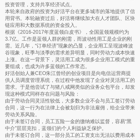
投资管理，支持共享经济试点。
本轮来自政府的投资为好活平台在更多城市的落地提供了信
用背书。本轮融资过后，好活将继续加大在人才团队、区块
链应用和大数据系统的资金投入。
根据《2016-2017年度蓝领白皮书》，全国蓝领规模约为
3.7亿。工作是蓝领人群的刚需，而波动性用工是企业的刚
需。近几年，“订单经济”现象的凸显，企业用工呈现波峰波
谷现象，旺季与淡季的需求差异明显，同时劳动力成本快速
上涨。在这一背景下，灵活用工成为很多企业用工模式的重
要组成，也成为许多蓝领的工作常态。
好活创始人兼CEO朱江曾经的创业项目是向电信运营商提
供人员调度管理系统，在过程中他发现了企业对灵活用工的
需求。于是他尝试了与猪八戒网类似的业务众包平台，却发
现这种模式同样存在问题与风险：
由于劳动合同灵活性较低，大多数企业不会与员工签订劳动
合同，这一行为在法律上会被划归为非法雇佣，给企业带来
劳动关系风险。
由于未签订合同，员工五险一金的缴纳难以监督，容易“黑
中介”层层克扣，蓝领们的个人利益缺乏保护。
由于未签订合同，这一部分员工的工资支出无法以费用成本