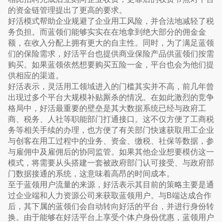
的资金链管理提出了更高的要求。
好活模式帮助企业规避了企业用工风险，并合法地减轻了税
务负担。而蓝领们能够实实在在地拿到绝大部分的佣金金
额，在收入分配上拥有更大的自主性。同时，为了满足蓝领
们的保险需求，好活平台也提供商业保险产品供蓝领们按需
购买。如果蓝领依然想要购买五险一金，平台也会为他们提
供相应的渠道。
好活表示，灵活用工领域进入的门槛其实并不高，前几年曾
出现过多个平台大规模补贴厮杀的情况。在如此激烈的竞争
格局中，好活最重要的壁垒是其大数据系统已经与政府工
商、税务、人社等职能部门打通接口。这不仅方便了工商税
务等相关手续的办理，也方便了有关部门快速获取用工企业
与创客在用工过程中的业务、资金、缴税、社保等数据，参
与雇佣中及雇佣后的协同监管。如果其他企业想要模仿这一
模式，将需要从头搭建一套被政府部门认可接受、与政府部
门数据接通的系统，这意味着高昂的时间成本。
至于蓝领用户流量的来源，好活表示其目前的策略主要是通
过企业端和人力资源公司来获取蓝领用户。与B端达成合作
后，其下属的蓝领们会自动转向好活的平台，并进行身份转
换。由于能够在好活平台上享受个体户身份优惠，蓝领用户