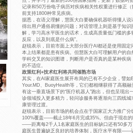
点，并学习了最新的100份国家指南，更新了数据时
记录和50万份电子病历对疾病相关性权重进行修正（数
前支持1800种常见疾病。
据悉，在语义理解，慧医大白要确保机器听得懂人说
得出用户通俗易懂的问题；对话管理上则是基于知识
解，学习高水平医生的话术，生成高质量低门槛的多
反应，以及到底是什么病”。
赵锐表示，目前市面上大部分医疗AI都还是使用固定
国重汽
本上结果都是患有疾病。但慧医大白可理解用户的自
学科交叉的知识图谱，判断用户是否真的是某种疾病
的不适症。
政策红利+技术红利将共同催熟市场
其实，在AI家庭医生展开布局的已有不少企业，譬如Babylo
Your.MD、BuoyHealth等，它们都相继获得了
有这一垂直场景下的“医疗机器人”跑出，但也呈现出
诊领域投入更多精力，轻问诊服务将逐渐向三四线城
康管理过渡。
赵锐表示，目前市场的机会点在于国家正大力推广分级
100%覆盖——截止18年6月完成35%。但由于现
——距离每2千人1名家庭医生的目标缺口还有50多
庭医生普遍缺乏良好的培养体制，医疗水平有限——误