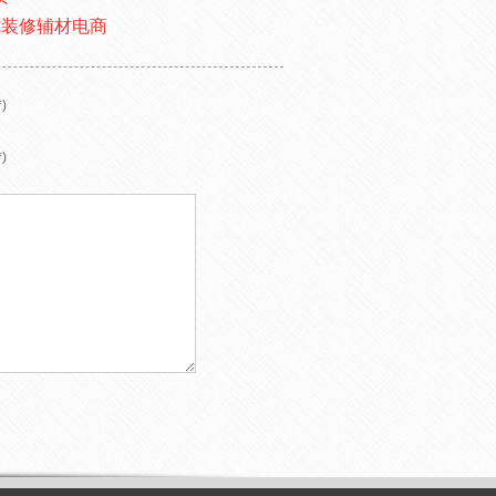
式装修辅材电商
)
)