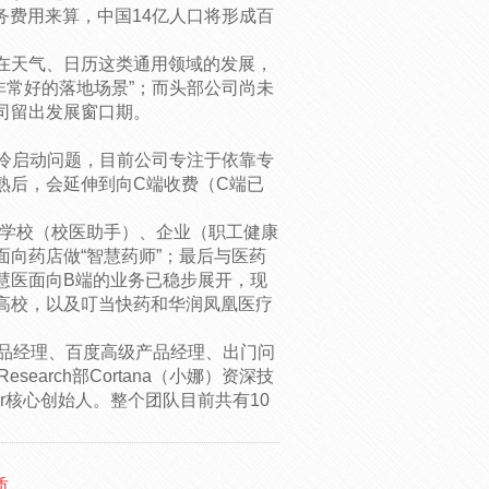
务费用来算，中国14亿人口将形成百
在天气、日历这类通用领域的发展，
非常好的落地场景”；而头部公司尚未
司留出发展窗口期。
的冷启动问题，目前公司专注于依靠专
熟后，会延伸到向C端收费（C端已
与学校（校医助手）、企业（职工健康
向药店做“智慧药师”；最后与医药
慧医面向B端的业务已稳步展开，现
高校，以及叮当快药和华润凤凰医疗
e产品经理、百度高级产品经理、出门问
search部Cortana（小娜）资深技
er核心创始人。整个团队目前共有10
质