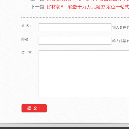
下一篇:
好材获A＋轮数千万万元融资 定位一站
姓 名：
输入名称 (*
邮箱
输入邮箱 (*
留 言: