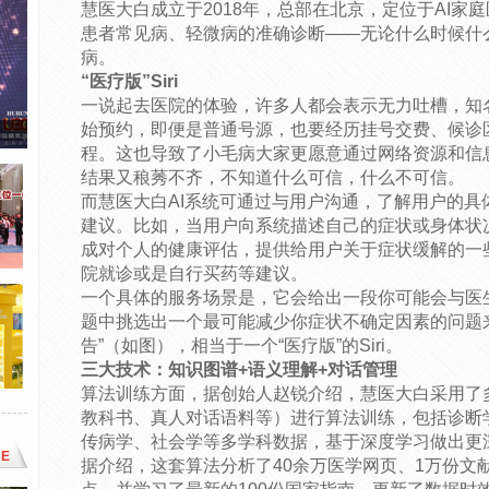
慧医大白成立于2018年，总部在北京，定位于AI家
患者常见病、轻微病的准确诊断——无论什么时候什
病。
“医疗版”Siri
一说起去医院的体验，许多人都会表示无力吐槽，知
始预约，即便是普通号源，也要经历挂号交费、候诊
程。这也导致了小毛病大家更愿意通过网络资源和信
结果又稂莠不齐，不知道什么可信，什么不可信。
而慧医大白AI系统可通过与用户沟通，了解用户的具
建议。比如，当用户向系统描述自己的症状或身体状
成对个人的健康评估，提供给用户关于症状缓解的一
院就诊或是自行买药等建议。
一个具体的服务场景是，它会给出一段你可能会与医
题中挑选出一个最可能减少你症状不确定因素的问题
告”（如图），相当于一个“医疗版”的Siri。
三大技术：知识图谱+语义理解+对话管理
算法训练方面，据创始人赵锐介绍，慧医大白采用了
教科书、真人对话语料等）进行算法训练，包括诊断
传病学、社会学等多学科数据，基于深度学习做出更
E
据介绍，这套算法分析了40余万医学网页、1万份文献