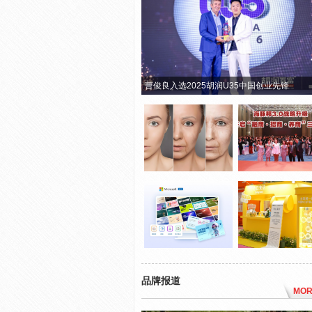
曹俊良入选2025胡润U35中国创业先锋
品牌报道
MOR