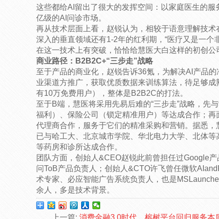
这些都给AI留出了很大的发挥空间：以家庭医生的服
亿级的AI问诊市场。
再从技术层面上看，赵锐认为，相较于语意理解技术
深入的垂直领域还有1-2年的红利期，“医疗又是一个
在这一技术上有突破，恰恰给慧医大白这样的初创公
商业路径：B2B2C+“三步走”战略
至于产品的商业化，赵锐告诉36氪，为解决AI产品
业渠道方推广，获取优质数据来训练算法，待足够成
有10万免费用户），整体是B2B2C的打法。
至于B端，慧医将采用先易后难的“三步走”战略，先
福利）、保险公司（锁定精准用户）等达成合作；再面
代理商合作，服务于它们的精准采购和营销。据悉，
已与哈工大、北京城市学院、华北电力大学、北体等
等药房和诊所达成合作。
团队方面，创始人&CEO赵锐此前曾担任过Googl
问ToB产品负责人；创始人&CTO许飞曾任微软AIandRe
术专家、必应智能广告系统负责人，也是MSLaunch
余人，多是技术背景。
上一篇:
消费金融3.0时代，榕树平台回归服务本