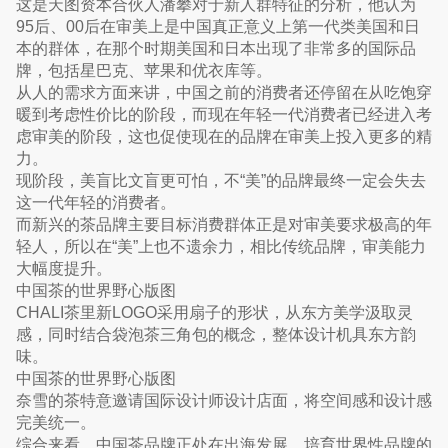
这是天图资本合伙人潘攀对于新人群特征的分析，他认为
95后、00后在审美上是中国真正意义上第一代类美国和日
本的群体，在那个时期美国和日本出现了非常多的国际品
牌，包括星巴克、苹果和优衣库等。
从人的需求方面来讲，中国之前的消费者还停留在从吃饱穿
暖到考虑性价比的阶段，而现在年轻一代消费者已经进入考
虑审美的阶段，这也促使现在的品牌在审美上投入更多的精
力。
现阶段，美盲比文盲更可怕，不“美”的品牌最终一定会失去
这一代年轻的消费者。
而新兴的茶品牌主要目标消费群体正是对审美要求极高的年
轻人，所以在“美”上也不遗余力，相比传统品牌，审美能力
大幅度提升。
中国茶的世界野心版图
CHALI茶里新LOGO采用扇子的形状，从东方美学汲取灵
感，同时结合袋泡茶三角包的概念，整体设计机具东方韵
味。
中国茶的世界野心版图
奈雪的茶特意邀请国际设计师设计店面，将空间感和设计感
完美统一。
综合来看，中国茶品牌正处在出海发展，培育世界性品牌的