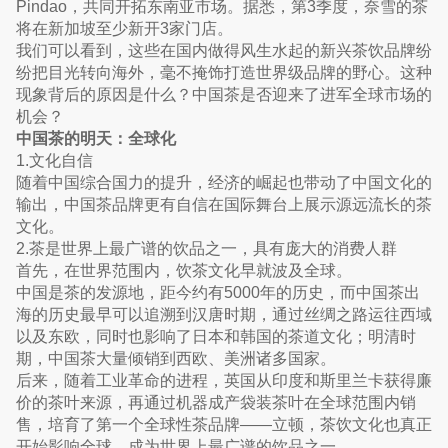
Pindao，共同开拓东南亚市场。据悉，第3季度，奈雪的茶
将在新加坡至少新开3家门店。
我们可以看到，这些在国内做得风生水起的新兴茶饮品牌纷
纷把目光转向海外，毫不掩饰打造世界级品牌的野心。这种
现象背后的原因是什么？中国茶是否迎来了进军全球市场的
机会？
中国茶的明天：全球化
1.文化自信
随着中国综合国力的提升，经济的崛起也带动了中国文化的
输出，中国茶品牌更有自信在国际舞台上展示源远流长的茶
文化。
2.茶是世界上最广谱的饮品之一，具有庞大的消费人群
首先，在世界范围内，饮茶文化早就波及全球。
中国是茶的发源地，距今约有5000年的历史，而中国茶出
海的历史最早可以追溯到汉唐时期，通过丝绸之路运往西域
以及东欧，同时也影响了日本和韩国的茶道文化；明清时
期，中国茶大量倾销到西欧、美洲诸多国家。
后来，随着工业革命的进程，英国从印度和斯里兰卡获得廉
价的茶叶来源，再通过机器成产袋装茶叶在全球范围内销
售，培育了第一个全球性茶品牌——立顿，茶饮文化也真正
开始影响全球，成为世界上最广谱的饮品之一。