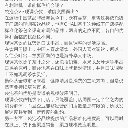
有利时机，谁能抓住机会呢？
袋泡茶VS现调茶饮，谁能突围而出？
在这场中国茶品牌出海竞争中，既有喜茶、奈雪这类依托线
下门店的现调茶饮品牌，也有CHALI茶里这种线下门店搭配
标准化茶包全渠道布局的品牌，两者的定位不同，各自的优
势和面临的挑战也不同。
现调茶饮的优势是口味丰富，而且调整的灵活度高。
在饮用习惯上，中国人喜欢清饮，外国人喜欢调饮，所以，
以往茶叶出口主要面向的也是海外华人市场。
现调茶饮除了茶叶之外，还包括奶盖、水果以及珍珠等丰富
口感的原料，而袋泡茶在口味上就相对清淡，并且口味调整
上不如现调茶饮灵活。
虽然从全球市场来看，健康清淡是消费的主流方向，但是仍
然需要持续培育市场。
袋泡茶的优势是渠道的规模效应明显。
现调茶饮依托线下门店，只能覆盖门店周围一定半径之内的
消费群体，而且企业能够经营的门店数量是有限的，所以发
展速度将受到一定程度的制约。
另一方面，袋泡茶品牌提供的产品标准化程度高，可以同时
在线上、线下全渠道销售，渠道规模效应明显。