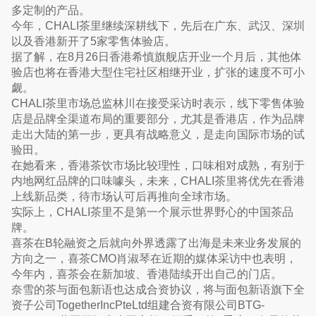
多定制的产品。
今年，CHALI茶里继续深耕线下，先后在广东、武汉、深圳
以及香港新开了5家零售体验店。
据了解，在8月26日香港希慎旗舰店开业一个月后，其他体
验店也将在香港大型住宅社区相继开业，扩张的速度不可小
觑。
CHALI茶里市场总监林川在接受采访时表示，线下零售体验
店是品牌全渠道布局的重要部分，尤其是香港店，作为品牌
走出大陆的第一步，更具有战略意义，是走向国际市场的试
验田。
在她看来，香港茶饮市场比较理性，口味相对成熟，有别于
内地网红品牌的口味噱头，未来，CHALI茶里将优先在香港
上线新品类，待市场认可后再推向全球市场。
实际上，CHALI茶里不是第一个展示世界野心的中国茶品
牌。
喜茶在B轮融资之后就向外界透露了出海是未来业务发展的
方向之一，喜茶CMO肖淑琴在近期的媒体采访中也表明，
今年内，喜茶会在新加坡、香港陆续开出自己的门店。
奈雪的茶与面包新语也达成合资协议，将与面包新语旗下全
资子公司TogetherIncPteLtd组建合资有限公司BTG-