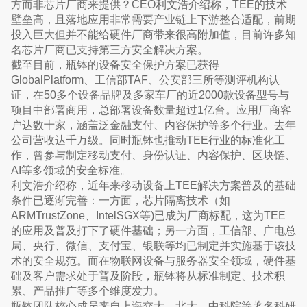
方而非芯片厂商来提供？CEO利文浩介绍称，TEE的技术
壁垒高，且落地应用非常需要产业链上下游整合适配，前期
投入巨大但并不能给硬件厂商带来很高附加值，目前许多知
名芯片厂商已支持第三方安全解决方案。
截至目前，瓶钵的设备安全保护方案已获得
GlobalPlatform、工信部TAF、公安部三所等测评机构认
证，在50多个设备品牌及多家车厂的近2000款设备型号与
项目中部署商用，总部署设备数量超过1亿台。应用厂商客
户达数十家，涵盖泛金融支付、内容保护等多个行业。去年
公司营收达千万级。同时瓶钵也推动TEE行业的标准化工
作，曾参与制定移动支付、身份认证、内容保护、区块链、
AI等多领域的安全标准。
利文浩介绍称，近年来移动设备上TEE解决方案普及的基础
条件已逐渐完善：一方面，芯片隔离技术（如
ARMTrustZone、IntelSGX等)已成为厂商标配，这为TEE
的应用及普及打下了硬件基础；另一方面，工信部、广电总
局、央行、微信、支付宝、银联等均已制定并实施基于该技
术的安全规范。而在物联网设备与服务器安全领域，硬件基
础及客户需求处于普及阶段，瓶钵将从标准制定、技术积
累、产品推广等多个维度发力。
瓶钵团队核心成员来自上海交大、北大、中科院等著名科研