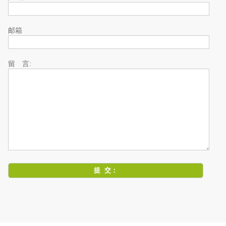
邮箱
留 言: