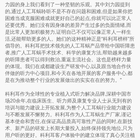
力园的身上我们看到了一种坚韧的乐观。其中刘力园提到
的,通过人工耳蜗聆听不是不存在问题和困难,但是如果你把
困难当成克服困难成就更好自己的起点,你就可以比正常人
还要优秀。她们没有因身体的差异产生过多的负面情绪,而
是比常人更加积极努力,证明自己不仅可以像正常人一样生
活,还能帮助更多的人。她们的这种精神正是“科利耳榜样”所
倡导的。科利耳把技术领先的人工耳蜗产品带给中国听障患
者,推广人工耳蜗手术技术、科学的康复方法,帮助越来越多
的听障患者可以得到救治,重返主流社会。这也是榜样力量
的体现。我们在成都建设生产研发中心,以及跟当地合作伙
伴做的听力中心项目,和今天在各地开展的客户服务中心,都
是在为推动整个行业的发展做出的实实在在的努力。”
科利耳作为全球性的专业植入式听力解决品牌,深耕中国市
场20余年,在临床医生、听力师及康复专业人士从无到有的
培训与能力建设上开拓发展,为整个人工耳蜗行业能力建设
与不断发展不懈努力。科利耳作为人工耳蜗生产厂家,谨记
基本使命和责任,在保证高品质高可靠性产品的同时,在新技
术、新产品的研发上长期大量投入,始终保持领先地位,只为
用户听的更好。科利耳客户体验中的建立体现了真心关注植