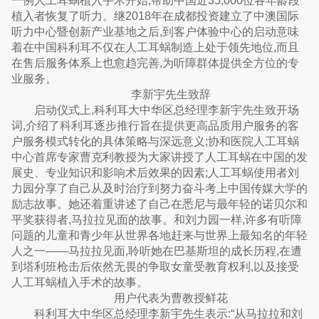
一例人工耳蜗植入手术开始,帮助中国近35,000位各年龄段
植入者恢复了听力。继2018年在成都投资建立了中澳国际
听力中心暨创新产业基地之后,到客户体验中心的启动意味
着在中国科利耳不仅在人工耳蜗制造上处于领先地位,而且
在售后服务体系上也愈趋完善,为听障群体提供全方位的专
业服务。
李新宇先生致辞
启动仪式上,科利耳大中华区总经理李新宇先生致开场
词,介绍了科利耳逐步推行旨在提供更高品质用户服务的客
户服务模式转化的具体策略与深远意义;协和医院人工耳蜗
中心首席专家曹克利教授为大家讲授了人工耳蜗在中国的发
展史、专业知识和影响术后效果的因素;人工耳蜗使用者刘
力园分享了自己从及时治疗到努力奋斗考上中国传媒大学的
励志故事。她还着重讲述了自己在悉尼与最年轻的诺贝尔和
平奖获得者,马拉拉见面的故事。和刘力园一样,许多有听障
问题的儿童和青少年从世界各地赶来与世界上最知名的年轻
人之一——马拉拉见面,聆听她在巴基斯坦的成长历程,在遭
到塔利班枪击后依然无畏的争取女童受教育权利,以及接受
人工耳蜗植入手术的故事。
用户代表为曹教授鲜花
科利耳大中华区总经理李新宇先生表示:“从马拉拉和刘