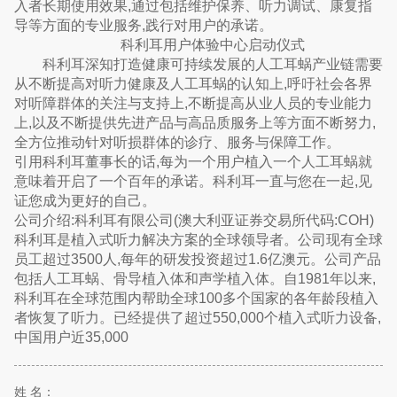
入者长期使用效果,通过包括维护保养、听力调试、康复指
导等方面的专业服务,践行对用户的承诺。
科利耳用户体验中心启动仪式
科利耳深知打造健康可持续发展的人工耳蜗产业链需要
从不断提高对听力健康及人工耳蜗的认知上,呼吁社会各界
对听障群体的关注与支持上,不断提高从业人员的专业能力
上,以及不断提供先进产品与高品质服务上等方面不断努力,
全方位推动针对听损群体的诊疗、服务与保障工作。
引用科利耳董事长的话,每为一个用户植入一个人工耳蜗就
意味着开启了一个百年的承诺。科利耳一直与您在一起,见
证您成为更好的自己。
公司介绍:科利耳有限公司(澳大利亚证券交易所代码:COH)
科利耳是植入式听力解决方案的全球领导者。公司现有全球
员工超过3500人,每年的研发投资超过1.6亿澳元。公司产品
包括人工耳蜗、骨导植入体和声学植入体。自1981年以来,
科利耳在全球范围内帮助全球100多个国家的各年龄段植入
者恢复了听力。已经提供了超过550,000个植入式听力设备,
中国用户近35,000
姓 名：