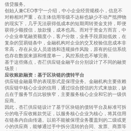
借贷服务。
创始人兼CEO李宁一介绍，中小企业经营规模小，信息不
对称相对严重，在主体信用等级不达标也缺少不动产抵押物
的现实下，几乎无法获得低成本的短期周转资金支持，即便
获得少额授信，放款慢，成本也高。而对于资金方而言，中
小企业单笔融资额度小，客户分散，业务手段原始低效，在
复杂的贸易链条中，⾦融机构对企业的交叉校验信息成本非
常高，存在从业人员道德和违规操作风险，原有的征信系统
也存在数据来源和维度单一，风控系统也不够完善。
基于这些痛点，杏芢供应链金融平台分别设计了不同的融资
场景：
应收账款融资：基于区块链的债转平台
供应链金融最早的表现形式是保理业务。金融机构主要依赖
供应链中核心企业的信用，通过综合授信的方式来放款，缺
点在于服务节点比较狭窄，主要服务核心企业和它的一级供
应商。
因此，杏芢供应链设计了基于区块链的债转平台及标准可拆
分的电子应收账款凭证，以服务核心企业为核心，将其信用
在链条内自由传递。以前不能被保理业务覆盖到的二级或更
小的供应商，能够通过手中拆分流转的合同、发票、商票等