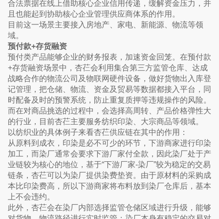
合法票据在线上借助核心企业信用传递，缓解资金压力，并
且也能起到协助核心企业管理供应商体系的作用。
目前这一场景主要接入房地产、家电、新能源、物流等领
域。
预付款+存货融资
预付类产品能够企业的财务报表，加速资金回笼。在预付款
+存货融资场景中，杏芢会利用集合第三方监管仓库、达成
战略合作的物流公司及物联网硬件设备，做好货物出入库登
记管理，把仓储、物流、资金及贸易等数据都接入平台，同
时配备及时的预警系统，防止重复质押等违规操作的风险。
而在对商品挑选的过程中，会选择高周转、产品价格弹性大
的行业，目前杏芢主要服务纺织印染、大宗商品等领域。
以纺织业的具体例子来看杏芢供应链在其中的作用：
从原料到成衣，印染是必不可少的环节，下游商家进行印染
加工，而染厂通常会要求下游厂家付全款，因此染厂处于产
业链较为核心的地位，基于“下游厂家-染厂”较为稳定的交易
链条，杏芢可以为染厂提供染费垫资。由于原材料的采购成
本比印染费高，所以下游商家将布料放到染厂仓库后，基本
上不会违约。
此外，杏芢会在染厂内部选择监管仓储区域进行升级，能够
对货物、物流路径进行实时监管；染厂本身有稳定的交易对