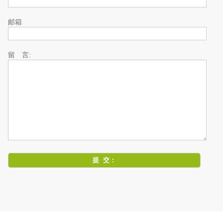
邮箱
留 言: