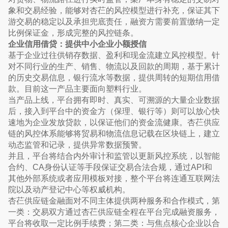
象和交易经验，能够对杏芢的风控模型进行补充，保证其下
游交易的稳定以及承担兜底责任，融资方需要前置缴纳一定
比例保证金，形成完整的风控链条。
企业信用借贷：提供中小企业小额授信
基于企业过往供销存数据、盈利和现金流建立风控模型。针
对不同行业的生产、销售、物流以及回款的周期，基于累计
的历史交易信息，银行流水等数据，提供周转的短期信用借
款。目前这一产品主要面向塑料行业。
当产品上线，平台拥有即时、真实、可溯源的大量企业数据
后，接入到平台中的资金方（保理、银行等）则可以放心快
速地为企业发放贷款，以保证他们的资金流健康。杏芢供应
链的风控体系能够将贸易和物流信息记载在区块链上，建⽴
动态监管和记录，提供异常数据预警。
并且，平台将结合内外审计和监管以更新风控系统，以智能
合约、CA身份认证等手段保证交易合法合规，通过API和
其他外部系统或者应用模板对接，整个平台将连通互联网法
院以及动产登记中心等权威机构。
杏芢供应链金融面对不同主体提供两种服务和合作模式，第
一类：交易双方通过杏芢供应链全程在平台完成融资服务，
平台将收取一定比例手续费；第二类：与焦点核心企业以合