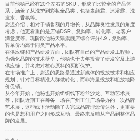
目前他秘已经有20个左右的SKU，形成了比较全的产品体
系，涵盖了从洗护到彩妆全品类，包括素颜霜、沐浴露、洗
发水、香氛等。
尉迟介绍，相对于销售额的月增长，从品牌良性发展的角度
考虑，他更看重的是店铺DSR、复购率、转化率、老客户
满意度等。现阶段他秘天猫旗舰店综合评分4.9，复购率、
客单价均高于同类产品水平。
在供应链和产品研发方面，团队有自己的产品研发工程师，
为强化品牌的技术壁垒，他秘也于去年投资了研发室及上游
供应链，并考虑对核心原料的买断保护。
在市场推广上，尉迟的思路是通过新媒体的投放技术和相应
规划，针对目标精准人群做转化，而非海量投放和粗放地降
价促销。
从今年开始，他秘也开始组织线下粉丝沙龙、互动艺术展
等，团队近期正在筹备一场在广州正佳广场举办的一次品牌
艺术展，这些线下活动除了去完成品牌理念传达外，更重要
的也是想和用户之间形成互动、最终来反哺从产品到整体品
牌的发展。