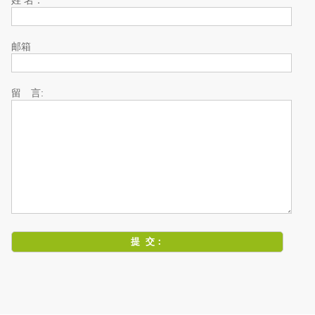
姓 名：
邮箱
留 言: