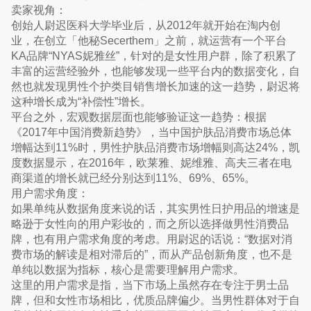
卖家视角：
创始人尉迟医科大学毕业后，从2012年就开始在淘内创
业，在创立「他秘Secerthem」之前，就运营有一个平台
KA品牌“NYAS妮雅丝”，针对的是女性用户群，除了积累了
丰富的运营经验外，也能够发现一些平台内的数据变化，自
然也就发现男性个护类目销售增长加速的这一趋势，尉迟将
这种增长成为“补偿性”增长。
平台之外，宏观数据层面也能够验证这一趋势：根据
《2017年中国消费新趋势》，当中国护肤品消费市场总体
增幅达到11%时，男性护肤品消费市场增幅则高达24%，凯
度数据显示，在2016年，欧莱雅、妮维雅、高夫三者在电
商渠道的增长就已经分别达到11%、69%、65%。
用户需求角度：
如果单纯从数据角度来说的话，其实男性日护用品的增速是
略逊于女性向的用户彩妆的，而之所以选择做男性消费品
牌，也有用户需求角度的考虑。用尉迟的话说：“数据对消
费市场的解读是相对滞后的”，而从产品创新角度，也不是
单纯以数据为指标，核心是需要理解用户需求。
这里的用户需求是指，当下市场上虽然存在专注于男士品
牌，但和女性市场相比，优质品牌偏少。当男性群体对于自