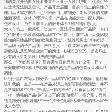
我的关注开始向女性看齐甚至不亚于女性用户时，优质供给
自然就无法满足需求。产品开发层面，目前市场上的男性护
理用品从需求解决上也很难做到足够细分，对应男性的皮肤
油脂环境、身体护理诉求等，产品在功能定位、配方用料、
包材设计，乃至售前售后的服务体系都值得专门投入。
大众市场上，欧莱雅、资生堂、宝洁等集团旗下品牌，专门
定位服务于男性群体的品牌在个位数。目前市场上大众比较
熟知的男性品牌例如“欧莱雅男士”、“妮维雅男士”其实都是
主品牌下的子产品线，严格意义上，欧莱雅近两年来主推的
碧欧泉以及雅诗兰黛旗下的朗仕（LABSERIES）是市场上
少有的只针对男性用户的护肤品牌。
那么，“他秘”想要做的新兴男性日化品牌有什么不一样？
最先能够被C端用户感知到的自然是产品的包装设计和风格
调性。
区别于黑白灰等大部分男士品牌在VI色调上的选择，他秘最
吸引我的一点是——在产品外观上色彩更跳脱和活泼，并不
是常规印象中“男性护理品应有的样子”，和很多新锐品牌们
一样，他秘的产品很符合当下的“颜值经济”。据介绍，品牌
视觉部分由他秘团队中一位擅长色彩表达和传递的艺术家合
伙人负责。
至于在品牌视觉上为什么会选择如此跳脱的风格，可以总结