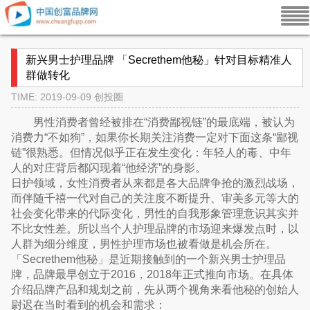
新兴男士护理品牌 「Secrethem他秘」针对目标精准人
群做转化
TIME: 2019-09-09
创投圈
男性消费者曾经被排在“消费鄙视链”的最底端，被认为
消费力“不如狗”，如果你长期关注消费一定对下面这条“鄙视
链”很熟悉。但情况似乎正在发生变化：年轻人的毒、中年
人的对庄背后都闪现着“他经济”的身影。
日护领域，女性消费者从来都是各大品牌争抢的激烈战场，
而伴随千禧一代对自己的关注度不断提升、审美多元等大的
社会变化带来的代际变化，男性的自我形象管理意识其实并
不比女性差。所以当个人护理品牌的市场迎来爆发点时，以
人群为细分维度，男性护理市场也被看做是机会所在。
「Secrethem他秘」是近期接触到的一个新兴男士护理品
牌，品牌最早创立于2016，2018年正式推向市场。在具体
介绍品牌产品和规划之前，先从两个视角来看他秘的创始人
尉迟在当时看到的机会和需求：