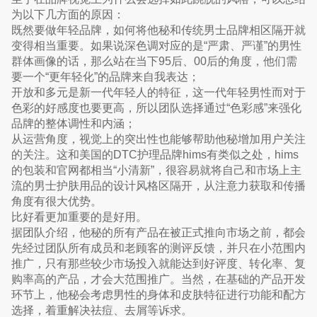
为以下几方面的原因：
既然要做年轻品牌，如何将他秘和传统男士品牌相区隔开就
变得相当重要。如果说深色调对应的是“严肃、严谨”的男性
群体画像的话，那么站在当下95后、00后的角度，他们需
要一个“更年轻化”的品牌来自我表达；
开放和多元是新一代年轻人的特征，这一代年轻男性而对于
色彩的好感度也要更高，所以团队选择通过“色彩感”来强化
品牌的整体调性和内涵；
从运营角度，视觉上的突出性也能够帮助他秘增加用户关注
的关注。这和美国的DTC护理品牌hims有类似之处，hims
的包装和官网都相当“小清新”，很容易就将自己和市场上主
流的男士护肤用品的设计风格区隔开，从注意力获取和传播
角度有很大优势。
比好看更加重要的是好用。
据团队介绍，他秘的所有产品在被正式推向市场之前，都会
先经过团队所有成员和老顾客的测评反馈，并只在小范围内
推广，只有那些较少市场投入就能达到好评度、转化率、复
购率高的产品，才会大范围推广。当然，在基础的产品开发
环节上，他秘会考虑男性的身体和皮肤特征进行功能和配方
选择，着重解决祛痘、去屑等诉求。