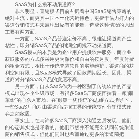
SaaS为什么撬不动渠道商?
非常明显，直销模式目前占据着中国SaaS销售策略的
绝对主流，而更具中国本土化营销特色，更擅于借力打力的
渠道分销模式并未展现出应有的能量。造成这种情况的原因
主要有两方面。
一方面，SaaS产品普遍定价不高，很难让渠道商产生
粘性，即分销SaaS产品的利润空间撬不动渠道商。
SaaS模式的本质是为企业用户提供软件服务，而企业
获取服务的方式多采用更为廉价和自由的按月度、年度付费
的租金方式，相比于传统套装软件的实施维护，渠道商的获
利空间有限，且SaaS模式导致了回款周期延长。因此，渠
道商对分销SaaS产品的意愿不高。
另一方面，自从SaaS作为一种区别于传统软件的产品
模式出现在企业级市场，有很多SaaS厂商便怀揣着一颗“闹
革命”的心杀入市场。在“颠覆一切传统”的思维方式指导下，
一些SaaS厂商对由渠道商占据主导的传统软件分销模式便
弃之如敝履。
事实上，在与许多SaaS厂商深入沟通之后发现，他们
的心态其实也是矛盾的。他们虽然并不能完全认同传统渠道
商的销售模式，但他们同时也希望通过更多的渠道商把