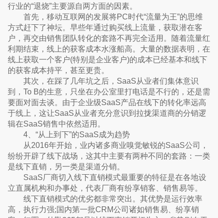
行业的“退烧”主要源自两方面的因素。
首先，移动互联网的发展将PC时代“流量为王”的思维
方式赶下了神坛。早些年通过购买线上流量，获取潜在客
户，再交由销售团队转化的套路不再完全适用。随着流量红
利期结束，线上的获客成本水涨船高。大量的数据表明，在
线上获取一个客户(特别是企业客户)的成本已经基本和线下
的获客成本持平，甚至更贵。
其次，在踩了几年坑之后，SaaS从业者们集体意识
到，To B的生意，只坐在办公室里打电话是不行的，还是需
要面对面去谈。由于企业级SaaS产品在线下的转化率远高
于线上，这让SaaS从业者充分意识到拉拢渠道商的分销逻
辑在SaaS销售中依然适用。
4、“从上到下”的SaaS成为趋势
从2016年开始，业内诸多商业嗅觉敏锐的SaaS公司，
纷纷开辟了线下战场，这其中主要有两种不同的套路：一类
是线下直销，另一类是渠道分销。
SaaS厂商切入线下直销模式最重要的特征是在各地设
立直属机构和办事处，代表厂商有纷享销客、销售易等。
线下直销模式的优劣都非常突出。其优势是运行效率
高，执行力强;国内第一批CRM公司诸如销售易、纷享销