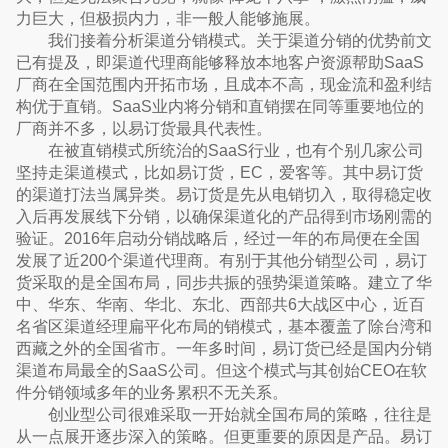
力巨大，但极损内力，非一般人能够施展。
我们接着分析渠道分销模式。关于渠道分销的优势前文
已有提及，即渠道代理商能够释放本地客户资源帮助SaaS
厂商在全国范围内开拓市场，且成本不高，现金流和盈利结
构优于直销。SaaS业内将分销和直销摆在同等重要地位的
厂商并不多，以易订货最具代表性。
在被直销模式所统治的SaaS行业，也有个别几家公司
坚持走渠道模式，比如易订货，EC，爱客等。其中易订货
的渠道打法当属异类。易订货是先从电销切入，取得稳定收
入后再发展线下分销，以确保渠道化的产品得到市场刚需的
验证。2016年启动分销战略后，经过一年的布局便在全国
发展了近200个渠道代理商。有别于其他分销型公司，易订
货采取的是全国布局，同步共振的强势渠道策略。建立了华
中、华东、华南、华北、东北、西部共6大战区中心，近百
名省区渠道经理扁平化布局的销模式，基本覆盖了除台湾和
西藏之外的全国省市。一年多时间，易订货已经是国内分销
渠道布局最全的SaaS公司。但这个模式与其创始CEO在软
件分销领域多年的业务累积不无关系。
创业型公司很难采取一开始就全国布局的策略，往往是
从一点展开逐步深入的策略。但更重要的原因是产品。易订