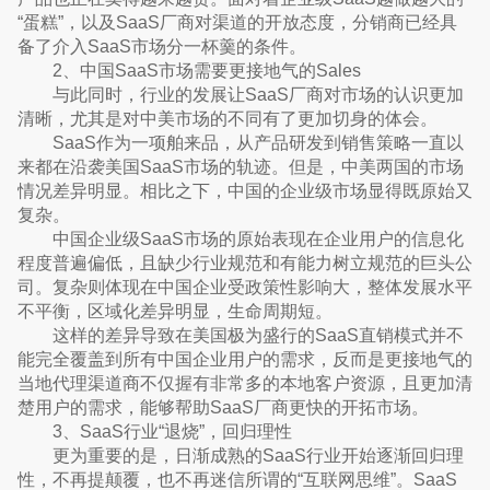
“蛋糕”，以及SaaS厂商对渠道的开放态度，分销商已经具
备了介入SaaS市场分一杯羹的条件。
2、中国SaaS市场需要更接地气的Sales
与此同时，行业的发展让SaaS厂商对市场的认识更加
清晰，尤其是对中美市场的不同有了更加切身的体会。
SaaS作为一项舶来品，从产品研发到销售策略一直以
来都在沿袭美国SaaS市场的轨迹。但是，中美两国的市场
情况差异明显。相比之下，中国的企业级市场显得既原始又
复杂。
中国企业级SaaS市场的原始表现在企业用户的信息化
程度普遍偏低，且缺少行业规范和有能力树立规范的巨头公
司。复杂则体现在中国企业受政策性影响大，整体发展水平
不平衡，区域化差异明显，生命周期短。
这样的差异导致在美国极为盛行的SaaS直销模式并不
能完全覆盖到所有中国企业用户的需求，反而是更接地气的
当地代理渠道商不仅握有非常多的本地客户资源，且更加清
楚用户的需求，能够帮助SaaS厂商更快的开拓市场。
3、SaaS行业“退烧”，回归理性
更为重要的是，日渐成熟的SaaS行业开始逐渐回归理
性，不再提颠覆，也不再迷信所谓的“互联网思维”。SaaS