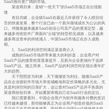
SaaS推向更广阔的市场。
渠道商归来：直销“一统天下”的SaaS市场正在出现裂
缝
有目共睹，企业级SaaS在最近几年获得了令人瞠目结
舌的快速发展，整个行业已由一个新兴领域成长为公认的风
口。伴随着越来越多SaaS创业公司其产品的逐渐定型，越
来越多传统软件厂商面向“云端”的转型初见成效，以及越来
越多商业资本的持续涌入，中国SaaS市场正在步入成熟
期。
1、SaaS的利润空间满足渠道商介入
成熟的SaaS市场所带来最大的利好是，企业用户对
SaaS产品的接受程度显著提升，且新兴企业更倾向于选择
SaaS产品。随之而来，SaaS产品的利润空间呈现出逐年扩
大的趋势。
天下熙熙皆为利来，天下攘攘皆为利往。随着SaaS产
品在企业级软件市场大举攻城略地和定价策略的多元化，尤
其是利润空间的日渐扩大，这让曾对SaaS产品并不热衷的
渠道商纷纷归来，开始重新审视自己在SaaS行业的定位。
我们需要看到，中国企业用户为软件和服务付费的意识
已经越来越强，那些能够真正为企业用户创造价值的SaaS
产品也正在卖得越来越贵。面对着企业级SaaS越做越大的