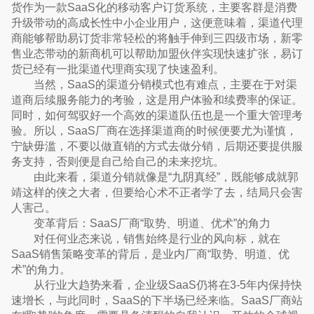
货作为一款SaaS化的移动客户订货系统，主要客群是消费
升级带动的高成长性中小企业用户，这便意味着，渠道代理
商能够帮助易订货非常轻松的将触手伸到三四级市场，新零
售业态带动的新商机可以帮助加盟伙伴实现快速扩张，易订
货已经有一批渠道代理商实现了快速盈利。
当然，SaaS的渠道分销模式也有难点，主要在于对渠
道商后续服务能力的考验，这是用户体验和续费率的保证。
同时，如何驾驭好一个高效的渠道队伍也是一个重大管理考
验。所以，SaaS厂商在选择渠道商的时候便要尤为谨慎，
宁缺毋滥，不要以做直销的方式去做分销，后期还要提供服
务支持，否则便是自己给自己的未来挖坑。
由此来看，渠道分销就像是“九阴真经”，既能够成就郭
靖这样的侠之大者，但要给心术不正者学了去，结局只会害
人害己。
变革背后：SaaS厂商“取势、明道、优术”的角力
对任何业态来说，销售始终是行业的风向标，就在
SaaS销售策略变革的背后，是业内厂商“取势、明道、优
术”的角力。
从行业大趋势来看，企业级SaaS仍将在3-5年内保持快
速增长，与此同时，SaaS的下半场已经来临。SaaS厂商站