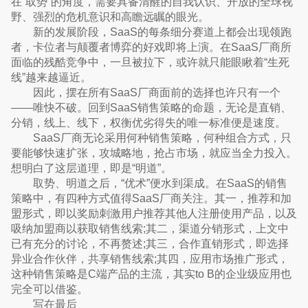
在“取势”的角度，需要具备清醒的自我认识、开放的全球视
野、强烈的危机意识和高瞻远瞩的眼光。
新的发展阶段，SaaS的每条细分赛道上都会出现领跑
者，卡位者与颠覆者博弈的好戏即将上演。在SaaS厂商所
面临的残酷竞争中，一旦被拉下，或许就只能眼瞅着“生死
线”越来越逼近。
因此，摆在所有SaaS厂商面前的选择也许只有一个
——唯快不破。回到SaaS销售策略的命题，无论是直销、
分销，线上、线下，权衡优劣得失的唯一标准便是速度。
SaaS厂商无论采用何种销售策略，何种组合方式，只
要能够快速扩张，攻城略地，抢占市场，就应当全力投入。
想明白了这层道理，即是“明道”。
取势、明道之后，“优术”便水到渠成。在SaaS的销售
策略中，有四种方式值得SaaS厂商关注。其一，推荐和加
盟形式，即以奖励刺激用户推荐其他人注册使用产品，以及
吸纳加盟商以获取销售线索;其二，渠道分销形式，上文中
已有充分的讨论，不再赘述;其三，合作直销形式，即选择
异业合作伙伴，共享销售线索;其四，应用市场推广形式，
这种销售策略是C端产品的主流，其实to B的企业级应用也
完全可以借鉴。
写在最后