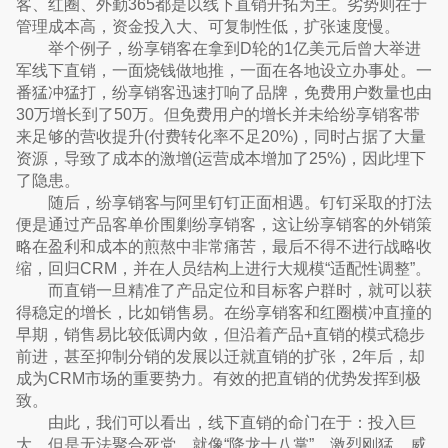
客、红圈、外勤365都是以线下直销开拓为主。劣势则在于
管理成本高，资金投入大、可复制性低，扩张速度慢。
举个例子，纷享销客在拿到D轮的1亿美元后曾大举进
军线下直销，一面烧钱做地推，一面在各地设立办事处。一
番猛冲猛打，纷享销客迅速打响了品牌，免费用户数量也由
30万增长到了50万。但免费用户的增长并未给纷享销客带
来足够的营收提升(付费转化率不足20%)，同时占据了大量
资源，导致了成本的激增(运营成本增加了25%)，因此埋下
了隐患。
随后，纷享销客与阿里钉钉正面相遇。钉钉采取的打法
便是通过产品客单价围剿纷享销客，这让纷享销客的外销策
略在盈利和成本的煎熬中非常痛苦，最后不得不进行战略收
缩，回归CRM，并在人员结构上进行大规模“适配性调整”。
而直销一旦精准了产品定位和目标客户群时，就可以获
得稳定的增长，比如销售易。在纷享销客和红圈横冲直撞的
早期，销售易比较低调内敛，但沿着产品+直销的模式稳步
前进，甚至抑制分销的发展以迁就直销的扩张，2年后，却
成为CRM市场的重要势力。有效的把直销的优势发挥到极
致。
由此，我们可以看出，线下直销的命门在于：投入巨
大，但是无法聚合死党，就像“降龙十八掌”，激烈刚猛，威