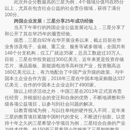
此次外企分数最高的三星为例，4个领域分值均在85分
以上，尤其在包含社会公益的社会责任领域，获得了满分
100分。
跨国企业发展：三星分享25年成功经验
当天下午举行的跨国企业公益发展论坛上，三星分享了
和公开了其在华25年的履责经验。
据悉，三星自92年在华开展业务以来，截止目前在华
业务涉及电子、金融、重工业、服务等诸多领域，全国共有
148个分支机构，仅工厂就达35家，总员工数超过10万人。
目前，三星在华投资超过300亿美元，近年来更是投资存储
芯片、液晶面板、新能源电池等高科技产业，投资额高达
160亿美元以上，有力地配合了中国产业升级的政策。与中
国本土企业合作方面，2016年三星在中国本地采购额达337
亿美元，合作的中国本土企业达到了4900家。
除以上经济活动之外，中国三星在2013年正式宣布责
任经营，并根据社会的变迁和自身的优势，不断地调整和升
级各项公益项目，以参与到社会问题的解决。
以教育领域为例，与以往单纯的硬件投入不同，近年来
三星的教育项目紧随中国时代的变化，不断进行创新。以坚
持十年之久的三星希望小学项目为例，三星结合自身的产业
与技术优势，给150所三星希望小学嫁接了三星智能教室、