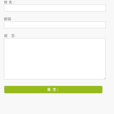
姓 名：
邮箱
留 言: