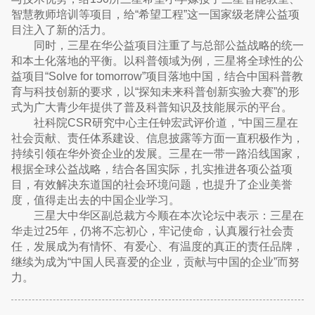
智慧教师培训等项目，给“希望工程”这一国家级老牌公益项
目注入了新的活力。
同时，三星在华公益项目注重了与总部公益战略的统一
和本土化落地的平衡。以科普领域为例，三星将全球性的公
益项目“Solve for tomorrow”项目落地中国，结合中国科普教
育与科技创新的要求，以“探知未来科普创新实验大赛”的形
式为广大青少年提供了普及科普知识及技能展示的平台。
社科院CSR研究中心主任钟宏武评价道，“中国三星在
社会贡献、责任体系建设、信息披露等方面一直积极作为，
持续引领在华外资企业的发展。三星在一带一路沿线国家，
根据全球公益战略，结合各国实际，扎实推进各项公益项
目，有效解决东道国的社会环境问题，也提升了企业美誉
度，值得走出去的中国企业学习。
三星大中华区副总裁方今顺在本次论坛中表示：三星在
华走过25年，仍将不忘初心，牢记使命，认真履行社会责
任，发展成为有情怀、有爱心、有温度的真正的责任品牌，
继续为成为“中国人民喜爱的企业，贡献与中国的企业”而努
力。