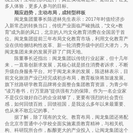
多人体验，更多人参与的目标。
顺应趋势，主动布局，成转型样板
闽龙集团董事长陈进林先生表示：2017年时值经济步
入新常态的转换当口，传统产业面临严峻挑战，“文化+教
育”成为新的风口，北京的人均文化教育消费在全国居于首
位。闽龙集团提前三年布局文化教育市场，利用文化教育产
业在供给侧结构性改革、新一轮消费升级中的巨大潜力，为
闽龙集团未来的发展开辟了广阔天地。
陈董事长还指出：闽龙集团以传统行业起家，但十几年
来，一直靠创新求发展，其核心就是抓住消费者诉求，不断
升级自身服务平台。对于闽龙未来的发展，陈进林表示，目
前文化旅游产业已经完成初步布局，教育板块将加速发展。
旗下丝路研学教育品牌将全面整合集团教育资源，为青少年
“读万卷书，行万里路”提供强有力的保障。作为一名企业家
不是仅仅做好自己的企业就够了，更要有强烈的社会责任
感，如何回馈百姓，回馈祖国，是我这么多年以来最重要、
也从来不敢忘记的事。”
据了解，除了现有的文化、教育布局，闽龙集团还将配
合北京市普通中小学校全面实施素质教育精神，与相关机
构、科研院所合作，酝酿更大的产业投入，让闽龙集团这个