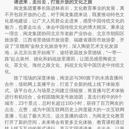
请进来，走出去，打造开放的文化之旅
闽龙集团董事长陈进林表示，文化教育事业的发展，离
不开包容开放的心态，对于闽龙集团来说，既要推动特色文
化基地建设，让广大人民群众走进来，感受中国传统文化的
魅力，也要走出去，体会中国传统文化的博大精深。秉承这
一理念，闽龙集团协同北京市老龄产业协会、北京市朝阳区
旅游委、江西省景德镇市旅游委、福建省莆田市旅游委，开
设了“京赣闽”金秋文化旅游专列，深入陶瓷艺术文化发源
地，从北京出发开始南下，途经瓷器故乡景德镇，“一带一
路”起点泉州、德化和妈祖故里莆田，让团员感受陶瓷文
化、茶文化、海丝之路文化、妈祖文化等中国历史中传统文
化。
除了现场的深度体验，闽龙还与360旗下的水滴直播间
合作，借助网上直播平台，打造了全新的线上线下体验形
式。该平台在人与场景之间建立强链接，将直播与艺术体验
进行有机结合，全程跟随闽龙号旅游团，直击行程中的8个
城市，23个景点，总时长超过100小时，获得了百万网友的
点击、点赞，成为中国互联网历史上跨度最大的一次互联网
直播，引起了极大关注。这次直播的成功，为闽龙文化教育
打开了新的空间，未来将会有更多文化体验、教育课程通过
线上线下互动的形式进行，真正实现请进来、走出去，让更