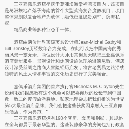
三亚嘉佩乐酒店坐落于葛洲坝海棠福湾项目内，该项目
是葛洲坝地产落子海南的首个大型滨海复合度假项目，项目
整体规划以复合地产为载体，融低密度隐贵别墅、滨海私
墅、
精品商业等多种业态于一体。
酒店由两位世界顶级著名设计师Jean-Michel Gathy和
Bill Bensley历经数年合力完成。在此可以把中国南海的秀
丽风景一览无余。两位设计大师用其创意天赋把三亚嘉佩乐
酒店奢华服务、景观设计和休闲设施体现的淋漓尽致。酒店
设计深受丝绸之路商人冒险经历启发，将古老贸易之路沿线
独特的风土人情和丰富的文化历史进行了完美融合。
嘉佩乐酒店集团的首席执行官Nicholas M. Clayton先生
说到“我们很感激有这个机会可以把嘉佩乐的经验带到中国
数一数二的度假旅游胜地。私家地理杂志把我们推选为世界
第5大最佳酒店品牌。我们会把这些获奖因素融入三亚嘉佩
乐酒店，作为典范。”
三亚嘉佩乐酒店拥有190个客房、套房和别墅，其规格
在全岛都属于最奢华型的。这些装修豪华的房间包括行政套