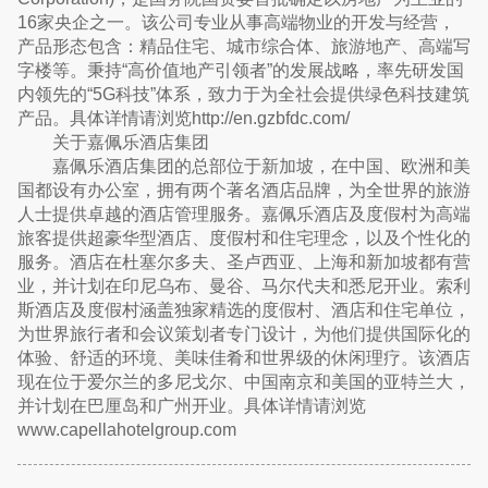
16家央企之一。该公司专业从事高端物业的开发与经营，
产品形态包含：精品住宅、城市综合体、旅游地产、高端写
字楼等。秉持“高价值地产引领者”的发展战略，率先研发国
内领先的“5G科技”体系，致力于为全社会提供绿色科技建筑
产品。具体详情请浏览http://en.gzbfdc.com/
关于嘉佩乐酒店集团
嘉佩乐酒店集团的总部位于新加坡，在中国、欧洲和美
国都设有办公室，拥有两个著名酒店品牌，为全世界的旅游
人士提供卓越的酒店管理服务。嘉佩乐酒店及度假村为高端
旅客提供超豪华型酒店、度假村和住宅理念，以及个性化的
服务。酒店在杜塞尔多夫、圣卢西亚、上海和新加坡都有营
业，并计划在印尼乌布、曼谷、马尔代夫和悉尼开业。索利
斯酒店及度假村涵盖独家精选的度假村、酒店和住宅单位，
为世界旅行者和会议策划者专门设计，为他们提供国际化的
体验、舒适的环境、美味佳肴和世界级的休闲理疗。该酒店
现在位于爱尔兰的多尼戈尔、中国南京和美国的亚特兰大，
并计划在巴厘岛和广州开业。具体详情请浏览
www.capellahotelgroup.com