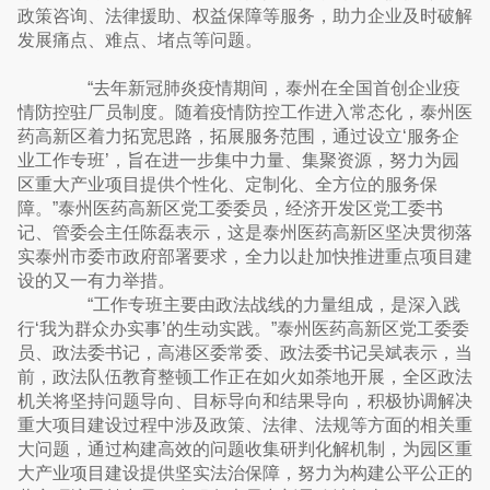
政策咨询、法律援助、权益保障等服务，助力企业及时破解
发展痛点、难点、堵点等问题。
“去年新冠肺炎疫情期间，泰州在全国首创企业疫
情防控驻厂员制度。随着疫情防控工作进入常态化，泰州医
药高新区着力拓宽思路，拓展服务范围，通过设立‘服务企
业工作专班’，旨在进一步集中力量、集聚资源，努力为园
区重大产业项目提供个性化、定制化、全方位的服务保
障。”泰州医药高新区党工委委员，经济开发区党工委书
记、管委会主任陈磊表示，这是泰州医药高新区坚决贯彻落
实泰州市委市政府部署要求，全力以赴加快推进重点项目建
设的又一有力举措。
“工作专班主要由政法战线的力量组成，是深入践
行‘我为群众办实事’的生动实践。”泰州医药高新区党工委委
员、政法委书记，高港区委常委、政法委书记吴斌表示，当
前，政法队伍教育整顿工作正在如火如荼地开展，全区政法
机关将坚持问题导向、目标导向和结果导向，积极协调解决
重大项目建设过程中涉及政策、法律、法规等方面的相关重
大问题，通过构建高效的问题收集研判化解机制，为园区重
大产业项目建设提供坚实法治保障，努力为构建公平公正的