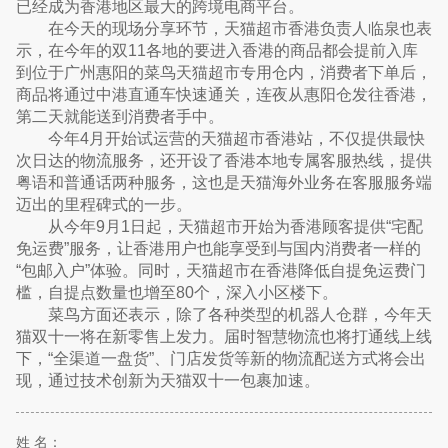
已经成为香港地区最大的跨境电商平台。
在今天的现场分享环节，天猫超市香港负责人临泉也表
示，在今年的双11各地的要进入香港的商品都会提前入库
到位于广州惠阳的菜鸟天猫超市专用仓内，消费者下单后，
商品将通过中港直通车快速通关，连夜从惠阳仓发往香港，
第二天就能送到消费者手中。
今年4月开始试运营的天猫超市香港站，不仅提供最快
次日达的物流服务，还开设了香港本地专属客服热线，提供
粤语和普通话两种服务，这也是天猫海外业务在客服服务端
迈出的里程碑式的一步。
从今年9月1日起，天猫超市开始为香港顾客提供“宅配
免运费”服务，让香港用户也能享受到与国内消费者一样的
“包邮入户”体验。同时，天猫超市在香港降低自提免运费门
槛，自提点数量也增至80个，深入小区楼下。
菜鸟方面还表示，除了各种类型的机器人仓群，今年天
猫双十一将在新零售上发力。届时智慧物流也将打通线上线
下，“全渠道一盘货”、门店发货等新的物流配送方式将会出
现，通过技术创新为天猫双十一包裹加速。
姓 名：