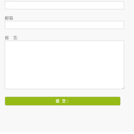
邮箱
留 言: