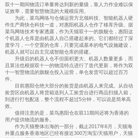
双十一期间物流订单量将达到新的量级，靠人力作业难以保
证效率，需要智慧物流的大规模应用。
为此，菜鸟网络与仓储运营方北领科技、智能机器人硬
件生产商快仓科技一道，对惠阳机器人仓作了移库升级。据
菜鸟网络技术专家透露，作为天猫双十一的旗舰仓，惠阳这
个机器人仓库是由机器人自己搭建起来的。它们都经过了深
度学习，一个空置的仓库，只要完成基本的电气设施建设，
机器人就可以自主完成智能仓库的搭建。
升级后的机器人仓不但面积更大、机器人数量更多，而
且算法也根据双十一的物流特点进行了迭代更新，将作为双
十一智慧物流的旗舰仓投入运营，单仓发货可以超过百万
件。
目前惠阳仓绝大部分的捡货是由机器人来完成。从自动
捡货区由机器人将货箱送到人工捡货台进行商品扫描入箱，
到进行打包配送，整个流程不超过5分钟，可以说是简单高
效。
值得注意的是，菜鸟惠阳仓在双11期间还将为香港的
用户提供物流的服务。
作为天猫整体出海的一部分，截止2017年6月，​​天猫海
外重点服务香港地区已经有接近300万淘宝/天猫用户，天猫