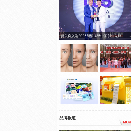
曹俊良入选2025胡润U35中国创业先锋
品牌报道
MOR