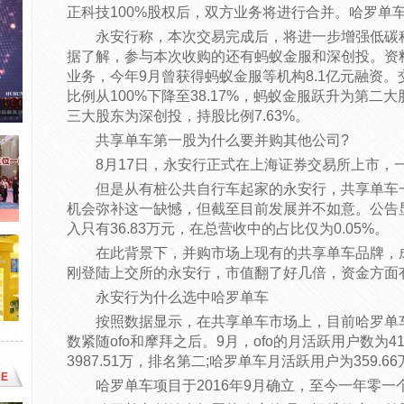
正科技100%股权后，双方业务将进行合并。哈罗单
永安行称，本次交易完成后，将进一步增强低碳
据了解，参与本次收购的还有蚂蚁金服和深创投。资
业务，今年9月曾获得蚂蚁金服等机构8.1亿元融资
比例从100%下降至38.17%，蚂蚁金服跃升为第二大
三大股东为深创投，持股比例7.63%。
共享单车第一股为什么要并购其他公司?
8月17日，永安行正式在上海证券交易所上市，一
但是从有桩公共自行车起家的永安行，共享单车
机会弥补这一缺憾，但截至目前发展并不如意。公告显
入只有36.83万元，在总营收中的占比仅为0.05%。
在此背景下，并购市场上现有的共享单车品牌，
刚登陆上交所的永安行，市值翻了好几倍，资金方面
永安行为什么选中哈罗单车
按照数据显示，在共享单车市场上，目前哈罗单
数紧随ofo和摩拜之后。9月，ofo的月活跃用户数为41
3987.51万，排名第二;哈罗单车月活跃用户为359.
E
哈罗单车项目于2016年9月确立，至今一年零一