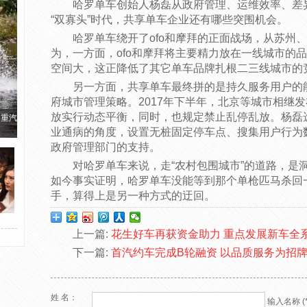
哈罗单车创始人杨磊从政府管理、运维效率、差异
“双寡头”时代，共享单车企业还有哪些突围机会。
哈罗单车绕开了ofo和摩拜的正面战场，从苏州
为，一方面，ofo和摩拜将主要精力放在一线城市的
空间大，这正降低了其它单车品牌扎根二三线城市的
另一方面，共享单车最终拼的是持久服务用户的
府城市管理策略。2017年下半年，北京等城市相继
放实行动态平衡，同时，也规定禁止乱停乱放。杨磊
国重汽
业通病的角度，设置无桩固定停车点、搜集用户行为
政府管理部门的支持。
对哈罗单车来说，走“农村包围城市”的道路，是
如今事实证明，哈罗单车没能等到那个单枪匹马杀回
手，算得上是另一种方式的迂回。
上一篇:
花生好车再获资金助力 重点发展新车全
下一篇:
首汽约车完成B轮融资 以品质服务为招
姓 名：
输入名称 (*