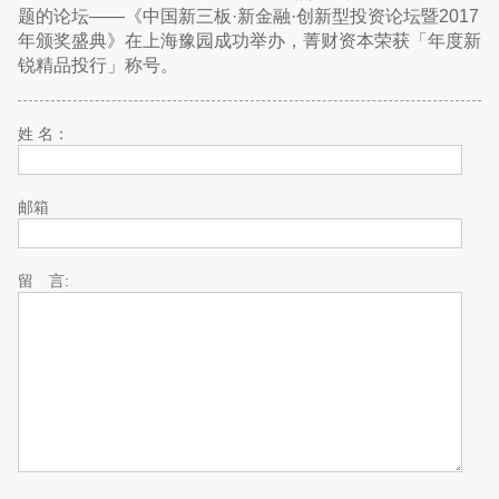
题的论坛——《中国新三板·新金融·创新型投资论坛暨2017
年颁奖盛典》在上海豫园成功举办，菁财资本荣获「年度新
锐精品投行」称号。
姓 名：
邮箱
留 言: