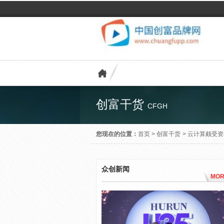
创富干货
CFGH
您现在的位置：
首页
>
创富干货
>
云计算颇受资
众创新闻
MOR