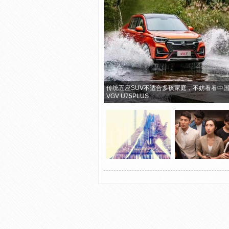
传统五座SUV不适合多孩家庭，不妨看看中
VGV U75PLUS