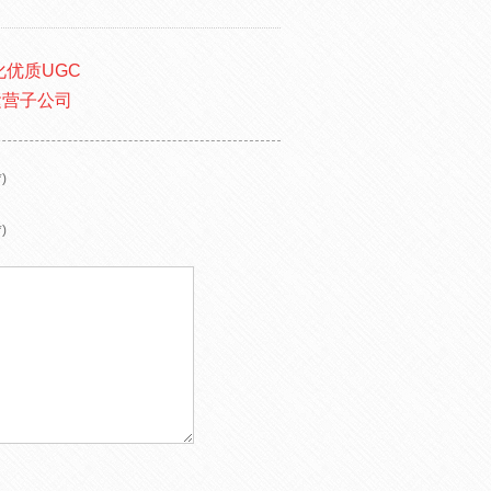
优质UGC
运营子公司
)
)