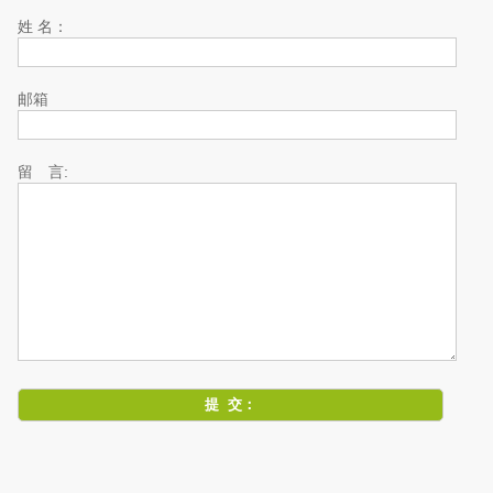
姓 名：
邮箱
留 言: