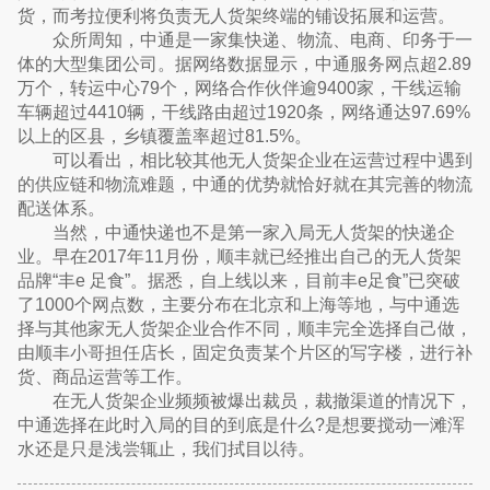
货，而考拉便利将负责无人货架终端的铺设拓展和运营。
众所周知，中通是一家集快递、物流、电商、印务于一
体的大型集团公司。据网络数据显示，中通服务网点超2.89
万个，转运中心79个，网络合作伙伴逾9400家，干线运输
车辆超过4410辆，干线路由超过1920条，网络通达97.69%
以上的区县，乡镇覆盖率超过81.5%。
可以看出，相比较其他无人货架企业在运营过程中遇到
的供应链和物流难题，中通的优势就恰好就在其完善的物流
配送体系。
当然，中通快递也不是第一家入局无人货架的快递企
业。早在2017年11月份，顺丰就已经推出自己的无人货架
品牌“丰e 足食”。据悉，自上线以来，目前丰e足食”已突破
了1000个网点数，主要分布在北京和上海等地，与中通选
择与其他家无人货架企业合作不同，顺丰完全选择自己做，
由顺丰小哥担任店长，固定负责某个片区的写字楼，进行补
货、商品运营等工作。
在无人货架企业频频被爆出裁员，裁撤渠道的情况下，
中通选择在此时入局的目的到底是什么?是想要搅动一滩浑
水还是只是浅尝辄止，我们拭目以待。