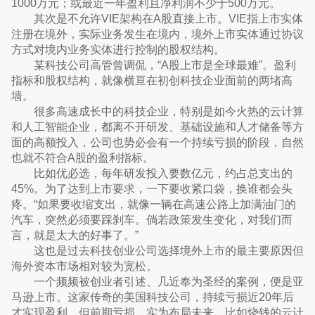
1000万元；或最近一年盈利且净利润不少于500万元。
其次是不允许VIE架构在A股直接上市。VIE指上市实体
注册在境外，实际业务发生在境内，境外上市实体通过协议
方式对境内业务实体进行控制的股权结构。
某科技公司高管曾调侃，“A股上市是全球最难”。盈利
指标和股权结构，就像横亘在初创科技企业面前的两堵高
墙。
很多高速成长中的科技企业，特别是如今火热的云计算
和人工智能企业，都离不开研发、基础设施和人才储备等方
面的高额投入，公司也势必会有一个持续亏损的阶段，自然
也就不符合A股的盈利指标。
比如优必选，每年研发投入要数亿元，约占总支出的
45%。为了达到上市要求，一下要收紧口袋，换谁都会头
疼。“如果要收缩支出，就像一辆在高速公路上加满油门的
汽车，突然必须要踩刹车。倘若政策发生变化，对我们而
言，就是太大的好事了。”
这也是过去科技创业公司选择境外上市的最主要原因但
海外资本市场相对较为宽松。
一个频频被创业者引述、几近奉为圣经的案例，便是亚
马逊上市。这家传奇的美国科技公司，持续亏损近20年后
才实现盈利。但前期亏损，实为布局未来，比如烧钱的云计