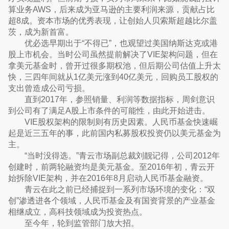
算业务AWS，后来成为亚马逊的主要利润来源，贡献占比
超8成。资本市场的优秀表现，让创始人贝索斯超越比尔盖
茨，成为新首富。
优必选早期出于“不得已”，也观望过美国纳斯达克或港
股上市机会。当时公司虽然提前解决了VIE架构问题，但在
拿美元基金时，曾开过很多期权池，但后期公司估值上升太
快，三四年间就从1亿美元涨到40亿美元，回购员工股权的
支出曾造成公司亏损。
直到2017年，参照销量、利润等数据指标，周剑意识
到公司有了满足A股上市条件的可能性，由此开始进击。
VIE股权架构的限制则有历史因素。人民币基金快速崛
起是近三五年的事，此前国内私募股权投资仍以美元基金为
主。
“当时没得选。”青云市场副总裁刘靓记得，公司2012年
创建时，前两轮融资均是美元基金。至2016年初，青云开
始拆除VIE架构，并在2016年8月启动人民币基金融资。
青云在此之前已经捕捉到一系列市场环境的变化：“双
创”渗透进各个领域，人民币基金及有国资背景的产业基金
相继成立，高科技领域成为投资热点。
至今年，轮到监管部门放大招。