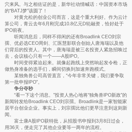
穴来风。与之相佐证的是，新华社动情喊话：中国资本市场
的“BATJ梦”该圆了！
对黄允松的创业公司而言，这是个重大利好。作为云计
算公司，青云去年6月刚完成10.8亿元D轮融资，恰好处于
IPO前夜。
听闻消息后，同样不得闲的还有Broadlink CEO刘宗
孺、优必选CEO周剑、汇医慧影联合创始人唐海瑞以及他
们背后的投资人。其中，唐海瑞是被三名投资人紧急招唤过
去，会议核心只有一个——A股IPO。
时间变得紧迫起来。就像起跑线上突然响起发令枪，正
做热身准备的选手们，瞬间切换到加速奔跑模式。
某独角兽公司高管直言，“今年非常关键，我们要争取
第一批申报IPO”。
争分夺秒
“看一下这个消息。”投资人热心地将“独角兽IPO新政”的
新闻转发给Broadlink CEO刘宗孺。Broadlink是一家智能家
居平台创业企业。事实上，刘宗孺比他们更早注意到这则新
闻。
富士康A股IPO获特批，从招股书申报到3月8日过会，
用36天，便走完了其他企业要等一两年的流程。