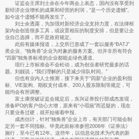
证监会主席刘士余在今年两会上表态，国内没有享受到
新经济企业增长的成果和经营的利润，“是一个历史遗憾”。
如今这个遗憾不能再发生了。
刘士余透露，为加强对新经济企业支持力度，在法律框
架内会创造很多工具，或设置相应的制度安排，但是要让企
业自己选择，而不是政府规定。
此前有媒体报道，上交所已形成了一套以服务“BATJ”
类企业、“独角兽”企业为对象的服务方案。但并非所有符合
“四新”独角兽标准的企业都能走绿色通道。
现行上市标准会不会松动，成为创业者研究最多的话
题。刘靓说，“我们理解的只是减少排队时间。”
但也有业内人士推测，接下来关于“四新”企业的盈利指
标、VIE架构、期权支付成本、200人股东限制等规定，可
能均会有所调整。
富士康突破证监会规定后，东兴证券投行部成杰发现，
准备IPO的客户信心大增，原来有“小瑕疵”而迟疑的，现在
只要业务过硬，就开始催着申报。
成杰估计，针对“独角兽”企业上市，有关部门可能会制
定另一套不同指标。毕竟此前标准参照2006年《证券法》
施行，至今已有12年。这些年，以信息化技术为代表的新