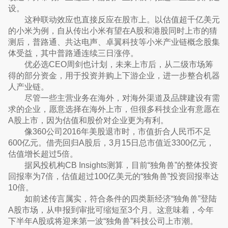
设。
这种联动效应也直接反应在股市上。以估值超千亿美元
的小米为例，自从传出小米有望在A股和港股同时上市的猜
测后，普路通、共达电声、卓翼科技等小米产业链概念股集
体受益，其中普路通连续三日涨停。
优必选CEO周剑也计划，未来上市后，从二级市场筹
得的部分资金，用于投资并购上下游企业，进一步整合机器
人产业链。
尽管一些主营业务在海外，对海外渠道及品牌建设有需
求的企业，愿意选择在海外上市，但很多科技企业有意愿在
A股上市，因为估值和股价对企业更为有利。
像360公司2016年美股退市时，市值折合人民币不足
600亿元。借壳回归A股后，3月15日总市值近3300亿元，
估值增长超过5倍。
据风投机构CB Insights测算，目前“独角兽”的整体投资
回报率为7倍，估值超过100亿美元的“独角兽”投资回报率达
10倍。
如前述传言属实，符合条件的四类新经济“独角兽”登陆
A股市场，从申报到审批可缩短至3个月。这意味着，今年
下半年A股或将迎来第一波“独角兽”科技公司上市潮。