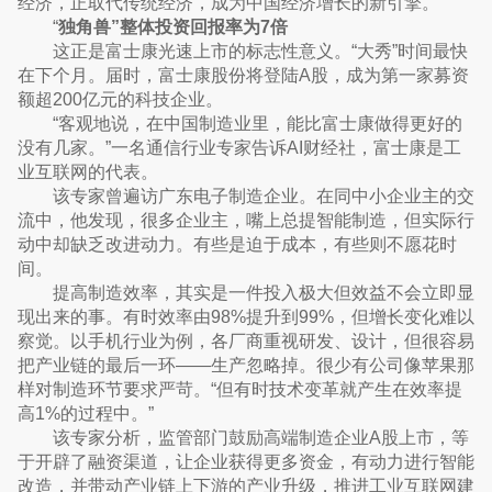
经济，正取代传统经济，成为中国经济增长的新引擎。
“
独角兽”整体投资回报率为7倍
这正是富士康光速上市的标志性意义。“大秀”时间最快
在下个月。届时，富士康股份将登陆A股，成为第一家募资
额超200亿元的科技企业。
“客观地说，在中国制造业里，能比富士康做得更好的
没有几家。”一名通信行业专家告诉AI财经社，富士康是工
业互联网的代表。
该专家曾遍访广东电子制造企业。在同中小企业主的交
流中，他发现，很多企业主，嘴上总提智能制造，但实际行
动中却缺乏改进动力。有些是迫于成本，有些则不愿花时
间。
提高制造效率，其实是一件投入极大但效益不会立即显
现出来的事。有时效率由98%提升到99%，但增长变化难以
察觉。以手机行业为例，各厂商重视研发、设计，但很容易
把产业链的最后一环——生产忽略掉。很少有公司像苹果那
样对制造环节要求严苛。“但有时技术变革就产生在效率提
高1%的过程中。”
该专家分析，监管部门鼓励高端制造企业A股上市，等
于开辟了融资渠道，让企业获得更多资金，有动力进行智能
改造，并带动产业链上下游的产业升级，推进工业互联网建