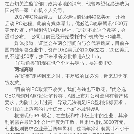
在密切关注监管部门政策落地的消息。他曾希望优必选成为
国内第一家上市机器人公司。
2017年C轮融资后，优必选估值达到40亿美元，开始
启动IPO进程。此前有媒体曝出，优必选C轮获腾讯4000万
美元投资，但周剑告诉AI财经社，“远远不止这个数字，会
适时公布。” 公司目前已经开始委托中介机构做IPO辅导。
媒体报道，证监会在两会期间向与会代表透露，目前在
国内独角兽企业中，资产10亿美元的100家左右，20亿美元
的不超过50家，接下来准备分批推进A股上市。
而“独角兽”们现在也个个厉兵秣马，要冲刺IPO。
两堵高墙
在“好事”即将到来之时，不差钱的优必选，近来却为花
钱发愁。
“目前的IPO政策不改变，我们有钱也不敢花。”优必选
CEO周剑对AI财经社解释称，A股上市对公司盈利有着严格
要求，为防止支出过高，导致无法满足IPO盈利指标要求，
公司账面上趴着的几十亿元，他们不敢轻易动。
根据现行IPO规定，在主板和中小板上市的企业，其净
利润需在最近3个会计年度为正数，且累计超过3000万元。
创业板则要求企业最近两年盈利，这两年净利润累计不少于