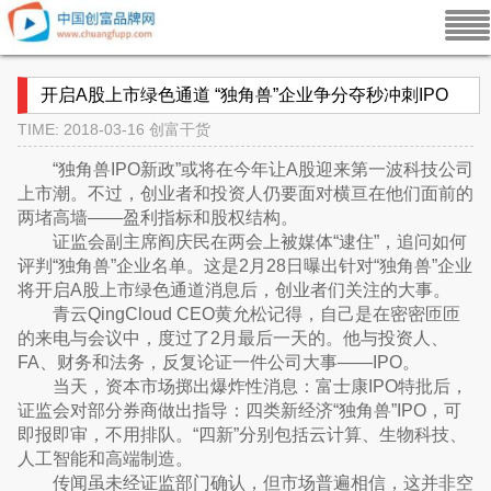
开启A股上市绿色通道 “独角兽”企业争分夺秒冲刺IPO
TIME: 2018-03-16
创富干货
“独角兽IPO新政”或将在今年让A股迎来第一波科技公司
上市潮。不过，创业者和投资人仍要面对横亘在他们面前的
两堵高墙——盈利指标和股权结构。
证监会副主席阎庆民在两会上被媒体“逮住”，追问如何
评判“独角兽”企业名单。这是2月28日曝出针对“独角兽”企业
将开启A股上市绿色通道消息后，创业者们关注的大事。
青云QingCloud CEO黄允松记得，自己是在密密匝匝
的来电与会议中，度过了2月最后一天的。他与投资人、
FA、财务和法务，反复论证一件公司大事——IPO。
当天，资本市场掷出爆炸性消息：富士康IPO特批后，
证监会对部分券商做出指导：四类新经济“独角兽”IPO，可
即报即审，不用排队。“四新”分别包括云计算、生物科技、
人工智能和高端制造。
传闻虽未经证监部门确认，但市场普遍相信，这并非空