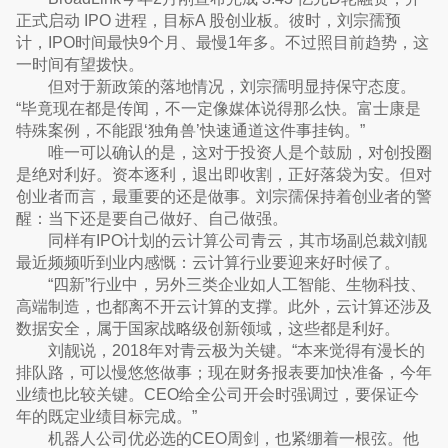
正式启动 IPO 进程，目标A 股创业板。彼时，刘宗孺预
计，IPO时间最快9个月、最慢1年多。不过照目前趋势，这
一时间有望拨快。
但对于新政策的落地情况，刘宗孺明显持保守态度。
“毕竟现在都是传闻，不一定像媒体说得那么快。富士康是
特殊案例，不能跟‘独角兽’快速通道这件事挂钩。”
唯一可以确认的是，这对于投资人是个鼓励，对创投圈
是绝对利好。资本逐利，退出即收割，正好落袋为安。但对
创业者而言，最重要的还是做事。刘宗孺保持着创业者的警
醒：当下还是要自己做好、自己做强。
同样有IPO计划的云计算公司青云，其市场副总裁刘靓
最近频频听到业内感慨：云计算行业要迎来好时候了。
“四新”行业中，另外三类企业如人工智能、生物科技、
高端制造，也都离不开云计算的支撑。此外，云计算还涉及
数据安全，属于国家战略级创新领域，这些都是利好。
刘靓说，2018年对青云极为关键。“本来觉得有漫长的
排队路，可以慢悠悠做事；现在财务报表要加快准备，今年
业绩也比较关键。CEO给全公司开会时强调过，要保证今
年的既定业绩目标完成。”
机器人公司优必选的CEO周剑，也紧绷着一根弦。他