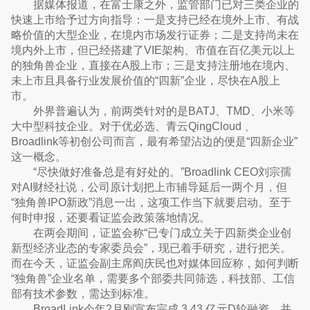
据媒体报道，在富士康之外，监管部门已对三类企业的
快速上市给予过方向指导：一是支持已经在境外上市、有战
略价值的大型企业，在境内市场发行证券；二是支持尚未在
境内外上市，但已经搭建了VIE架构、市值在百亿美元以上
的独角兽企业，直接在A股上市；三是支持注册地在境内、
未上市且具备行业发展价值的“四新”企业，尽快在A股上
市。
外界普遍认为，前两类针对的是BATJ、TMD、小米等
大中型科技企业。对于优必选、青云QingCloud 、
Broadlink等初创公司而言，最有希望沾边的便是“四新企业”
这一概念。
“尽快做好准备总是有好处的。”Broadlink CEO刘宗孺
对AI财经社说，公司原计划把上市辅导延后一两个月，但
“独角兽IPO新政”消息一出，这项工作当下就要启动。至于
何时申报，还要看证监会政策落地情况。
在两会期间，证监会称“已专门成立关于四新类企业创
新型经济业态的专家委员会”，现已着手研究，进行把关。
而在今天，证监会副主席阎庆民也对媒体回应称，如何判断
“独角兽”企业名单，需要多个部委共同筛选，科技部、工信
部有技术参数，需达到标准。
BroadLink今年2月刚宣布完成 3.43 亿元D轮融资，并