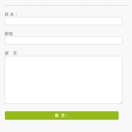
姓 名：
邮箱
留 言: