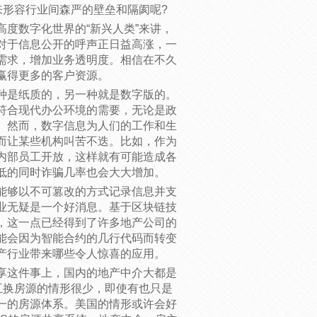
来形容行业间森严的壁垒和隔阂呢?
度数字化世界的“新兴人类”来讲，
对于信息公开的呼声正日益高涨，一
需求，增加业务透明度。相信在不久
赢得更多的客户资源。
种是纸质的，另一种就是数字版的。
符合现代办公环境的需要，无论是政
。然而，数字信息为人们的工作和生
而让某些机构叫苦不迭。比如，作为
内部员工开放，这样就有可能造成各
低的同时诈骗几率也会大大增加。
能够以不可篡改的方式记录信息并支
业无疑是一个好消息。基于区块链技
，这一点已经得到了许多地产公司的
能会因为智能合约的几行代码而转变
产行业带来哪些令人惊喜的应用。
享这件事上，国内的地产中介大都是
互换房源的情形很少，即使有也只是
一的房源体系。美国的情形或许会好