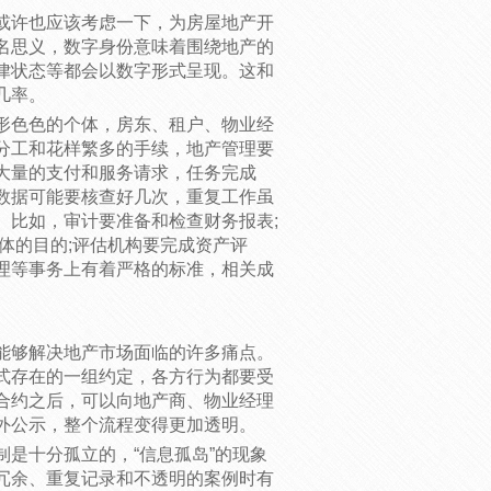
或许也应该考虑一下，为房屋地产开
名思义，数字身份意味着围绕地产的
律状态等都会以数字形式呈现。这和
几率。
形色色的个体，房东、租户、物业经
分工和花样繁多的手续，地产管理要
大量的支付和服务请求，任务完成
数据可能要核查好几次，重复工作虽
。比如，审计要准备和检查财务报表;
体的目的;评估机构要完成资产评
理等事务上有着严格的标准，相关成
能够解决地产市场面临的许多痛点。
式存在的一组约定，各方行为都要受
合约之后，可以向地产商、物业经理
外公示，整个流程变得更加透明。
是十分孤立的，“信息孤岛”的现象
冗余、重复记录和不透明的案例时有