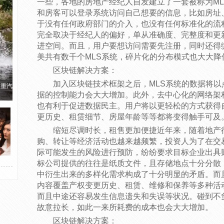
一些，各地的房地产经纪人自发建立了一套被称为M
和房客可以登录系统访问自己想要的信息，比如房址
于没有任何政府部门的介入，也没有任何标准化的流
完全取决于经纪人的偏好，单从准确度、完整度和更
进空间。而且，用户要想访问需要先注册，同时还得
美共有数千个MLS系统，碎片化的分布模式也大大降
区块链解决方案：
加入区块链技术框架之后，MLS系统的数据将
国重汽
据的控制能力会大大增加。此外，去中心化的网络架
也有利于促进数据民主。用户将以更轻松的方式获得
更历史、租赁细节、房屋年龄等等都将变得触手可及
缩短尽调时长，租售更加便捷近年来，随着地产
购、转让等经济活动也越来越频繁，投资人为了在交
际可能发生的风险进行预防，纷纷要求目标企业出具
标公司提供的往往是纸质文件，且存储地点十分分散
中衍生出来的多样化需求构成了十分明显的矛盾。而
内容覆盖产权变更历史、租赁、维修和保养等多种活
而且中途还容易发生信息遗失和失误等状况。碰到不
故意拉长，如此一来所耗费的成本也会大大增加。
区块链解决方案：