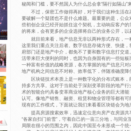
秘闻和门槛，要不然国人为什么总会拿“隔行如隔山”
不过，保密工作做得再好，对于我们这种生活在高
要破解一个疑团也不是什么难题。最重要的是，公众
些初创企业已经开始抓住这个契机，主动响应客户的
的将来，会有更多的企业选择将自己的业务公开，以
就目前来看，地产信息无非以两种形式存在，一
这里我们重点关注后者。数字信息存储方便、快捷，
府部门还是地产中介，都免不了要和数字信息打交道
活带来巨大便利的同时，也因为自身固有的一些短板
一种富有价值的战略资源，各方掌握的地产信息只对
地产机构之间信息不对称、效率低下，伴随准确度降
区块链技术本质上是一种数字化的分布式账本，
持多方共享。这对于当前处于深刻变革阶段的地产行
术的智能合约具备变革商业地产核心业务的巨大潜能
认可。像地产销售、融资、租赁和物业管理等都有可
现有的工作模式，下面就让我们来看看区块链会为地
提高房源搜索效率，迅速定位意向房产在房源共
“各家自扫门前雪”，守着自己的一亩三分地，与同业
E
局限在很小的范围之内，因此中国至今未形成一个统