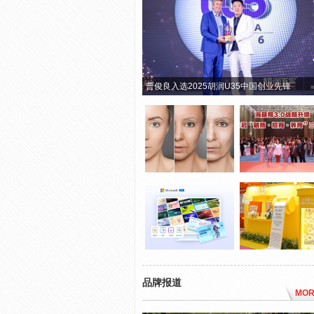
曹俊良入选2025胡润U35中国创业先锋
品牌报道
MOR