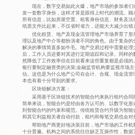
现在，数字交易如此火爆，地产市场的参加者们
发一套数字身份，这样才算是跟得上时代的潮流。顾
所有信息，比如房屋空置、租客身份信息、财务及法
纸质文件比起来，不仅省时省力，还能大大减少出错
优化租赁、地产及现金流管理地产市场养育了形
理以及地产中介等都扮演者不同的角色。由于复杂的
解决的事情简直多如牛毛。地产交易过程中需要处理
后，工作人员还要对其进行定期追踪和记录。同样的
然降低了工作效率但在目前看来这些重复都是必须的
银行要制定融资类的决策;金融监管机构要监视市场主
估。这也是为什么地产公司在会计、合规、现金流管
本也有着十分苛刻的要求。
区块链解决方案：
采用基于区块链技术的智能合约来执行租约合同
简单来说，智能合约是经由各方认可的、以数字化形
到智能合约的约束和规范。传统租赁合约升级为智能
和其它利益相关者自动付款，租约和每笔交易也会对
帮助地产商更好地决策目前，地产市场的工作机制
十分普遍。机构之间的系统往往缺乏互操作性，数据