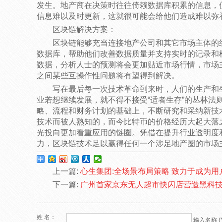
发生。地产商在决策时往往倚赖数据库积累的信息，
信息难以及时更新，这就很可能会给他们造成难以弥
区块链解决方案：
区块链能够充当连接地产公司和其它市场主体的
数据库，帮助他们改善数据质量并支持实时的记录和
数据，分析人士的预测将会更加贴近市场行情，市场
之间某些互操作性问题将有望得到解决。
写在最后每一次技术革命到来时，人们的生产和
业若想继续发展，就不得不接受“适者生存”的丛林法
略、流程和财务计划的基础上，不断研究和采纳新技
技术而被人熟知的，而今比特币的价格经历大起大落
光投向更加看重应用的链圈。凭借在提升行业透明度
力，区块链技术足以赢得任何一个涉足地产圈的市场
上一篇:
心生集团:全场景布局策略 致力于成为
下一篇:
广州首家京东无人超市快闪店营造黑科
姓 名：
输入名称 (*