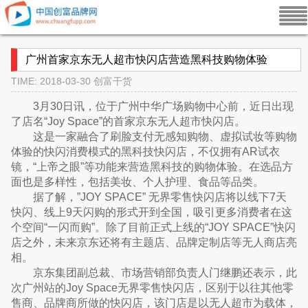
广州首家京东无人超市快闪店营造黑科技购物体验
TIME: 2018-03-30
创富干货
3月30日讯，位于广州中华广场购物中心前，近日出现
了店名“Joy Space”的首家京东无人超市快闪店。
这是一家融合了刷脸支付无感知购物、虚拟试妆等购物
体验的快闪消费模式的黑科技快闪店，不仅拥有AR试衣
镜，“上帝之眼”等功能来营造黑科技的购物体验。在选品方
面也是多样性，包括美妆、个人护理、食品等品类。
据了解，”JOY SPACE” 无界零售快闪店将以线下7天
快闪、线上9天闪购的形式开到全国，吸引更多消费者在这
个空间“一闪而购”。除了目前正式上线的“JOY SPACE”快闪
店之外，未来京东还将有主题店、品牌定制店等无人商店亮
相。
京东集团副总裁、市场营销部负责人门继鹏还表示，此
次广州站的Joy Space无界零售快闪店，区别于以往其他零
售商、品牌商所做的快闪店，该门店是以无人超市为载体，