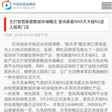
主打智慧家庭数据存储概念 斐讯家庭NAS天天链N1进
入国美门店
TIME: 2018-03-29
创富干货
区块链技术热还在持续沸腾，“新共享”概念便已逐渐成
为人们热议的新焦点。近期，网红品牌斐讯推出了一款区块
链加持下的爆款黑科技产品：斐讯家庭NAS天天链N1。这
款产品主打智慧家庭数据存储概念，目前已经在各大知名电
商平台同步销售。同时，这款新品还得到了线下连锁大鳄国
美的关注，顺势进入国美门店，让广大消费者零距离接触到
一种全新的生活方式。
先天具备网红气质的天天链N1是斐讯重点布局和打造
的智慧家庭数据存储+区块链技术+共享经济的网红产品，
一经发售，便在国美、京东、苏宁、斐讯商城等电商平台形
成秒杀的销售态势。3月19日正式发售之前，斐讯天天链N1
的在线预约量已达500万+，开售仅1分钟时间，24000台产
品便被抢购一空。出色的性能、共享的概念以及区块链技术