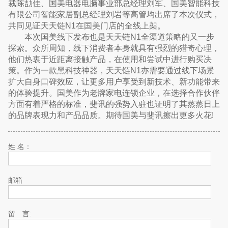
裁陈劼佳、国美电器电脑事业部总经理刘军、国美智能科技
有限公司智能家居副总经理刘岩等高管均出席了本次仪式，
共同见证天天链N1在国美门店的全线上架。
本次国美线下发布也是天天链N1全渠道策略的又一步
探索。众所周知，线下消费者本身就具有强烈的猎奇心理，
他们热衷于近距离接触产品，在使用和尝试中进行购买决
策。作为一款黑科技神器，天天链N1亦需要通过线下场景
扩大自身口碑效应，让更多用户享受到新技术、新功能带来
的体验提升。国美作为老牌家电连锁企业，在选择合作伙伴
方面有着严格的标准，斐讯的强势入驻也证明了其蒸蒸日上
的品牌表现力和产品品质。期待国美与斐讯擦出更多火花!
姓 名：
邮箱
留 言: