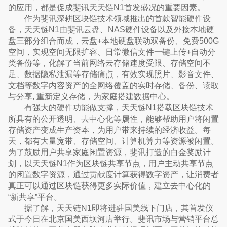
的应用，都是促成斐讯天天链N1首发盛况的重要因素。
作为斐讯深耕区块链技术领域推出的首款智能硬件设
备，天天链N1由斐讯云盘、NAS硬件设备以及外接本地硬
盘三部分组合而成，云盘+本地硬盘联动双备份、免费500G
空间，实现空间无限扩容、日常微信文件一键上传+自动分
类备份等，化解了当前网络云存储速度受限、存储空间不
足、数据隐私泄漏等存储痛点，有效实现照片、影音文件、
文档等数字内容资产的全网络覆盖的实时存储、备份、读取
与分享, 重新定义存储，为家庭搭建数据中心。
有强大的硬件功能做支撑，天天链N1搭载区块链技术
所具有的公开透明、去中心化等属性，能够帮助用户将闲置
存储资产变成生产资本，为用户带来持续的经济收益。每
天，都有大量宽带、存储空间、计算机算力等资源被闲置。
为了鼓励用户共享家庭闲置资源，斐讯打造的白金奖励计
划，以天天链N1作为区块链共享节点，用户主动共享节点
的闲置数字资源，通过贡献度计算获得数字资产，让消费者
真正可以通过区块链获得更多实际价值，建立去中心化的
“新共享”平台。
据了解，天天链N1即将进驻国美线下门店，其首发仪
式于今日在北京国美西坝河店举行。斐讯市场与营销平台总