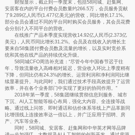
财报显示，截止到一季度末，包括58同城、赶集网、
安居客在内的平台付费会员数量约266.5万，会员服务贡献
了9.289亿人民币(1.477亿美元)的营收，同比增长17.1%。
部分会员会通过不同的平台同时购买会员服务，其会员花费
会分别计入不同平台的营收。
在线推广产品本季度实现营收14.92亿人民币(2.373亿
美元)，人民币同比增长31.2%。会员及在线收入的增长主
要来自58集团付费会员数及流量的增长，以及实时竞价系
统和其他在线产品的持续优化升级。
58同城CFO周浩补充道：“尽管今年中国春节迟于往
年，导致流量收入高峰相对延迟，营业收入环比上季度稍有
下降，但同比仍有24.3%的增长。运营利润和净利润同比继
续显著提升。与此同时，我们通过技术手段高效提升了运营
效率，并在各个业务部门中实现了更好的协同作用。”
2018年第一季度，58集团继续贯彻信息到服务、城市
下沉、AI人工智能等核心布局，强化大内容、全连接等战
略。通过线上问答、即时通话和估价体系等线上产品革新同
比增强线上连接效率达一倍以上，并广泛应用于招聘、房
产、汽车等业务。
同时，58同城、安居客、赶集网和中华英才网等品牌
进一步加强IT、大数据及AI人工智能的创新开发，通过房源