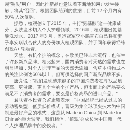
易“丢失”用户，因此推新品也意味着不断地和用户发生接
触，将其“召回”。根据团队给到的数据，目前 12 个月内有
50% 人次复购。
据悉，植观创立于2015 年，主打“氨基酸”这一健康成
分，从洗发水切入个人护理领域。2016年，植观推出氨基
酸洗发水。2017 年3 月，奥运冠军李小鹏宣布自己将和妻
子李安琪以合伙人的身份加入植观团队，并于同年获得经纬
创投A+ 轮融资。
天然、有机个护的概念，在欧美已经非常流行，也催生
了许多新兴品牌。相比起来，国内消费者对天然的需求也在
明显增加，对个人护理产品的天然无添加、含草本植物成本
的关注比例达60%以上。但可供选择的国产新兴品牌不多。
唐亮说：“我们发现越来越多的中国消费者在寻找品质
更高、更健康、更具个性的个护产品，但市面上的产品要么
满足不了消费者的需求，要么是价格高昂的进口产品。”
君联资本投资总监康毅表示：“中国品牌已经从过去的
劳动密集型、低质低价模式，晋级为集全球顶尖技术为中国
制造最好产品的模式，这是从 Made in China 到 Made for
China的重大转变。我们相信，‘植观’会成长为中国新一代
个人护理品牌中的佼佼者。”