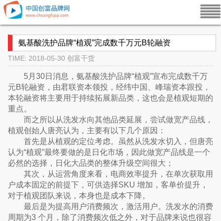
氨基酸洗护品牌“植观”完成数千万元B轮融资
TIME: 2018-05-30
创富干货
5月30日消息，氨基酸洗护品牌“植观”宣布完成数千万
元B轮融资，由君联资本领投，经纬中国、峰瑞资本跟投，
本轮融资将主要用于持续拓展新品类，这也会是植观短期的
重点。
而之所以从洗发水向其他品类延展，尝试做宽产品线，
植观创始人唐亮认为，主要有以下几个原因：
首先是从植观的定位考虑。虽然从洗发水切入，但唐亮
认为“植观”最终要做的是日化市场，因此做宽产品线是一个
必然的选择，日化大品类的整体升级空间很大；
其次，从运营角度来看，电商效率提升，在单次获取用
户成本固定的前提下，可供选择SKU 增加，客单价提升，
对于植观团队来说，本身也是成本下降。
最后是为提高用户消费频次，激活用户。洗发水的消费
周期为3 个月，除了消费频次低之外，对于品牌来说也很容