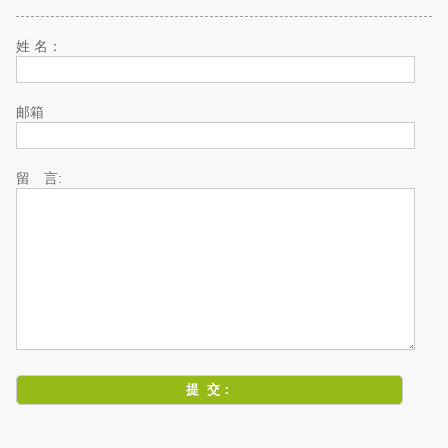
姓 名：
邮箱
留 言: