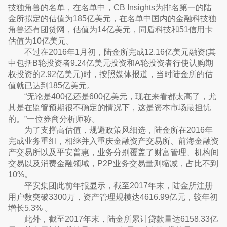
技独角兽的名单，在名单中，CB Insights为排名第一的陆
金所拟定的估值为185亿美元，在名单中国内的金融科技独
角兽还有团贷网，估值为14亿美元，同盾科技和51信用卡
估值为10亿美元。
不过在2016年1月初，陆金所完成12.16亿美元融资(其
中包括B轮投资者9.24亿美元投资和A轮投资者行使认购期
权投资的2.92亿美元)时，按照媒体报道，当时陆金所的估
值就已达到185亿美元。
“无论是400亿还是600亿美元，现在来看都太高了，尤
其是在监管预期很不确定的情况下，这是资本市场最担忧
的。”一位券商分析师称。
为了支撑高估值，规避政策风细选，陆金所在2016年
完成业务重组，相继并入重庆金融资产交易所、前海金融资
产交易所以及平安普惠，业务分别覆盖了财富管理、机构间
交易以及消费金融领域，P2P业务交易量则缩减，占比不到
10%。
平安集团此前年报显示，截至2017年末，陆金所注册
用户数突破3300万，资产管理规模达4616.99亿元，较年初
增长5.3% 。
此外，截至2017年末，陆金所累计贷款量达6158.33亿