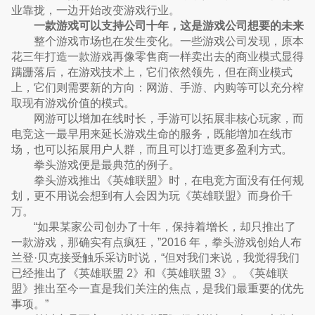
业靠拢，一边开始改变游戏行业。
一款游戏可以支持公司十年，这是游戏公司想要的未来
整个游戏市场也在发生变化。一些游戏公司发现，原本
花三年打造一款游戏再像零售商一样卖出去的商业模式显得
蹒跚落后，在游戏技术上，它们依然领先，但在商业模式
上，它们则需要新的方向：网游、手游、内购等可以充分榨
取现有游戏价值的模式。
网游可以增加在线时长，手游可以拓展非核心玩家，而
电竞这一最早用来延长游戏生命的服务，既能增加在线市
场，也可以拓展用户人群，而且可以打造更多盈利方式。
拳头游戏便是最典范的例子。
拳头游戏推出《英雄联盟》时，在电竞方面没有任何规
划，更不用说会想到有人会因为玩《英雄联盟》而身价千
万。
“如果某家公司创办了十年，保持着增长，却只推出了
一款游戏，那确实有点疯狂，”2016 年，拳头游戏创始人布
兰登·贝克接受触乐采访时说，“但对我们来说，我觉得我们
已经推出了《英雄联盟 2》和《英雄联盟 3》。《英雄联
盟》推出至今一直是我们关注的焦点，是我们最重要的优先
事项。”