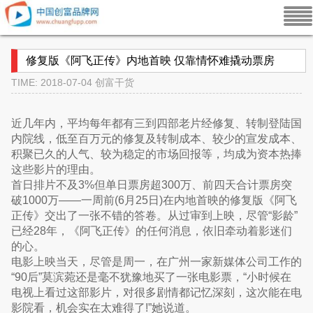
修复版《阿飞正传》内地首映 仅靠情怀难撬动票房
TIME: 2018-07-04
创富干货
近几年内，平均每年都有三到四部老片经修复、转制登陆国
内院线，低至百万元的修复及转制成本、较少的宣发成本、
积聚已久的人气、较为稳定的市场回报等，均成为资本热捧
这些影片的理由。
首日排片不及3%但单日票房超300万、前四天合计票房突
破1000万——一周前(6月25日)在内地首映的修复版《阿飞
正传》交出了一张不错的答卷。从过审到上映，尽管“影龄”
已经28年，《阿飞正传》的任何消息，依旧牵动着影迷们
的心。
电影上映当天，尽管是周一，在广州一家新媒体公司工作的
“90后”莫滨菀还是毫不犹豫地买了一张电影票，“小时候在
电视上看过这部影片，对很多剧情都记忆深刻，这次能在电
影院看，机会实在太难得了!”她说道。