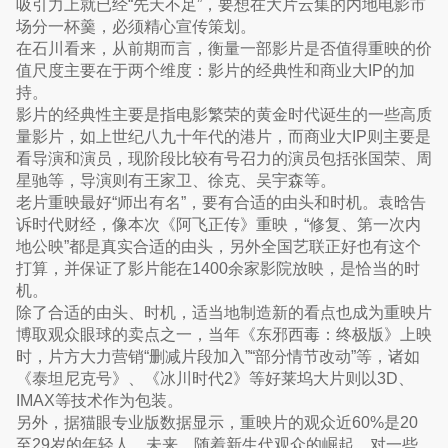
吸引力上就已经“先天不足”，要想在大片云集的内地电影市
场分一杯羹，必须精心宣传策划。
在石川看来，从前期而言，衡量一部影片是否值得重映的价
值尺度主要在于两个维度：影片的经典性和商业大IP的加
持。
影片的经典性主要是指电影繁荣的黄金时代诞生的一些高质
量影片，如上世纪八九十年代的港片，而商业大IP则主要是
看导演和演员，现阶段比较有号召力的演员包括张国荣、周
星驰等，导演则有王家卫、徐克、吴宇森等。
老片重映最好“师出有名”，要有合适的由头和时机。袁晗告
诉时代财经，像本次《阿飞正传》重映，“修复、第一次内
地公映”都是真实合适的由头，另外全国艺联正好也有这个
打算，并保证了影片能在1400余家影院放映，是恰当的时
机。
除了合适的由头、时机，适当地制造新的看点也成为重映片
博取观众眼球的卖点之一，当年《东邪西毒：终极版》上映
时，片方大力营销“删减片段加入”“部分情节改动”等，诸如
《泰坦尼克号》、《冰川时代2》等好莱坞大片则以3D、
IMAX等技术作为包装。
另外，据猫眼专业版数据显示，重映片的观众近60%是20
至29岁的年轻人。未来，随着新生代观众的崛起，对一些