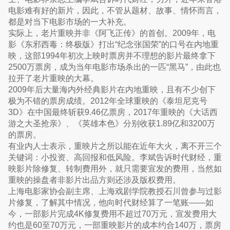
电影难有好的新片，因此，不管从题材、故事、情怀而言，
都是对当下电影市场的一大补充。
实际上，老片重映并非《阿飞正传》的首创。2009年，电
影《东邪西毒：终极版》打出“纪念张国荣”的口号在内地重
映，这部1994年初次上映时票房并不理想的影片最终拿下
2500万票房，成为当年电影市场杀出的一匹“黑马”，由此也
拉开了老片重映的大幕。
2009年后大量海内外经典影片在内地重映，且有不少创下
极为不错的票房成绩。2012年全球重映的《泰坦尼克号
3D》在中国最终斩获9.46亿票房，2017年重映的《大话西
游之大圣抢亲》、《英雄本色》分别收获1.89亿和3200万
的票房。
有业内人士表示，重映片之所以能在近年大火，离不开三个
关键词：小投资、高回报和低风险。李斌告诉时代财经，重
映影片除修复、转制费用外，就只需要宣发的费用，当然如
重映的操盘者非影片出品方则还涉及版权费用。
上海电影家协会副主席、上海戏剧学院教授石川曾参与过影
片修复，了解其中情况，他向时代财经算了一笔账——如
今，一部影片完成4K修复费用不超过70万元，宣发费用大
约也是60至70万元，一部重映影片的成本约合140万，票房