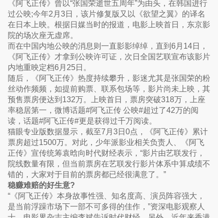
《阿飞正传》曾以“张国荣逝世五周年”为由头，在韩国进行
过公映;今年2月3日，该片修复版又以《欲望之翼》的译名
在日本上映。根据日媒当时的报道，电影上映首日，东京影
院的场次座无虚席。
而在中国内地公映的消息则一直影影绰绰，直到6月14日，
《阿飞正传》才拿到公映许可证，次日全国艺联宣布该影片
内地重映定档6月25日。
随后，《阿飞正传》热度持续攀升，影迷尤其是张国荣的粉
丝动作频频，如提前购票、联系包场等，影片尚未上映，其
预售票房便达到132万。上映首日，票房突破318万，上座
率稳居第一，微博话题#阿飞正传 公映#超过了42万的阅
读，话题#阿飞正传#更是获得过千万阅读。
猫眼专业版数据显示，截至7月3日0点，《阿飞正传》累计
票房超过1500万。对此，少年派影业相关负责人、《阿飞
正传》宣传统筹袁晗向时代财经表示，“影片由艺联发行，
院线数量有限，但当前票房在艺联发行影片体系中算成绩不
错的，大家对于目前的票房都已经很满意了。”
稳赚难赔的好生意?
“《阿飞正传》本身故事性强、知名度高、演员阵容强大，
是当前浮躁市场下一部不可多得的佳作，”资深电影观察人
士、电影界杂志主编李斌告诉时代财经，另外，近年来香港