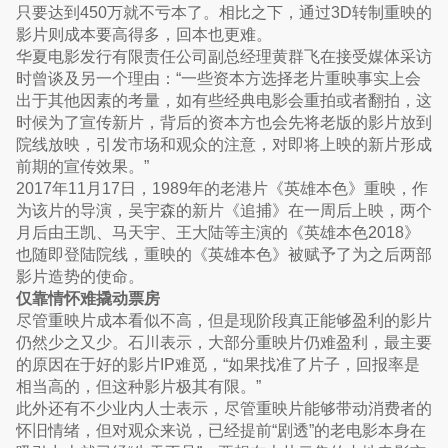
只要达到450万就不亏本了。相比之下，通过3D转制重映的
影片则成本要高得多，回本也更难。
华夏电影发行有限责任公司副总经理黄群飞在接受媒体采访
时曾谈及另一个理由：“一些资本方选择老片重映事实上会
出于其他因素的考量，如有些经典电影会重拍或者翻拍，这
时候为了宣传新片，背后的资本方也会先将老版的影片放到
院线放映，引发市场和观众的注意，对即将上映的新片形成
前期的宣传效果。”
2017年11月17日，1989年的老港片《英雄本色》重映，作
为该片的导演，吴宇森的新片《追捕》在一周后上映，两个
月后由王凯、马天宇、王大陆等主演的《英雄本色2018》
也随即登陆院线，重映的《英雄本色》被赋予了为之后两部
影片造势的使命。
仅靠情怀难撬动票房
尽管重映片成本看似不高，但是现阶段真正能够盈利的影片
仍然少之又少。石川表示，大部分重映片仍难盈利，最主要
的原因在于好的影片IP难觅，“如果找准了片子，回报率是
相当高的，但这种影片极其有限。”
此外还有不少业内人士表示，尽管重映片能够带动消费者的
怀旧情绪，但对观众来说，已经提前“剧透”的老电影本身在