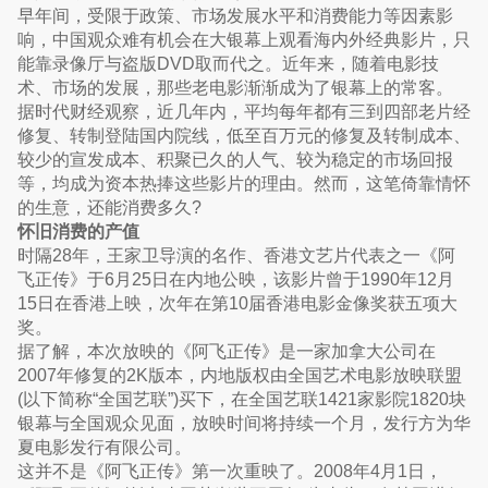
早年间，受限于政策、市场发展水平和消费能力等因素影
响，中国观众难有机会在大银幕上观看海内外经典影片，只
能靠录像厅与盗版DVD取而代之。近年来，随着电影技
术、市场的发展，那些老电影渐渐成为了银幕上的常客。
据时代财经观察，近几年内，平均每年都有三到四部老片经
修复、转制登陆国内院线，低至百万元的修复及转制成本、
较少的宣发成本、积聚已久的人气、较为稳定的市场回报
等，均成为资本热捧这些影片的理由。然而，这笔倚靠情怀
的生意，还能消费多久?
怀旧消费的产值
时隔28年，王家卫导演的名作、香港文艺片代表之一《阿
飞正传》于6月25日在内地公映，该影片曾于1990年12月
15日在香港上映，次年在第10届香港电影金像奖获五项大
奖。
据了解，本次放映的《阿飞正传》是一家加拿大公司在
2007年修复的2K版本，内地版权由全国艺术电影放映联盟
(以下简称“全国艺联”)买下，在全国艺联1421家影院1820块
银幕与全国观众见面，放映时间将持续一个月，发行方为华
夏电影发行有限公司。
这并不是《阿飞正传》第一次重映了。2008年4月1日，