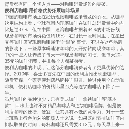
背后都有同一个切入点——对咖啡消费场景的突破。
便利店咖啡 用价格优势拓展咖啡场景
中国的咖啡市场正在经历现磨咖啡逐渐普及的阶段。从咖啡
饮用结构上看，全球范围内现磨咖啡在咖啡总消费量中的占
比超过87%，但在中国，速溶咖啡占据着84%的市场份额，
现磨咖啡的市场份额仅约16%。在很长一段时间里，在星巴
克等咖啡店喝现磨咖啡属于“时髦”的事情。不过在这些品牌
的影响下，一些原本喝速溶咖啡的人开始转向现磨咖啡，其
中的一些人还养成了每天一杯现磨咖啡的习惯。但每天20-
35元的咖啡消费，并非每个人都能接受。
便利店咖啡的出现，让这部分咖啡消费者有了更具优势的选
择。2010年，喜士多首先在中国的便利店推出现磨咖啡，
随后罗森、全家等便利店品牌接连跟进。通过使用全自动咖
啡机，便利店咖啡的价格比星巴克等连锁咖啡店下降了一
半。
虽然咖啡的品种较少，只有美式咖啡、拿铁咖啡等“基本
款”，口味上也许不如精品咖啡店和连锁咖啡品牌。但是便
利店咖啡的便捷、便宜，让其具有不低的竞争力。对于一些
上班路上行色匆匆的职场人士来说，如果既能节省咖啡店内
排队取餐的时间，每杯咖啡还只需要8-12元，每天早上来一