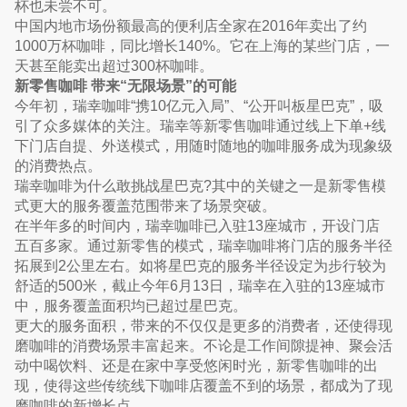
杯也未尝不可。
中国内地市场份额最高的便利店全家在2016年卖出了约
1000万杯咖啡，同比增长140%。它在上海的某些门店，一
天甚至能卖出超过300杯咖啡。
新零售咖啡 带来“无限场景”的可能
今年初，瑞幸咖啡“携10亿元入局”、“公开叫板星巴克”，吸
引了众多媒体的关注。瑞幸等新零售咖啡通过线上下单+线
下门店自提、外送模式，用随时随地的咖啡服务成为现象级
的消费热点。
瑞幸咖啡为什么敢挑战星巴克?其中的关键之一是新零售模
式更大的服务覆盖范围带来了场景突破。
在半年多的时间内，瑞幸咖啡已入驻13座城市，开设门店
五百多家。通过新零售的模式，瑞幸咖啡将门店的服务半径
拓展到2公里左右。如将星巴克的服务半径设定为步行较为
舒适的500米，截止今年6月13日，瑞幸在入驻的13座城市
中，服务覆盖面积均已超过星巴克。
更大的服务面积，带来的不仅仅是更多的消费者，还使得现
磨咖啡的消费场景丰富起来。不论是工作间隙提神、聚会活
动中喝饮料、还是在家中享受悠闲时光，新零售咖啡的出
现，使得这些传统线下咖啡店覆盖不到的场景，都成为了现
磨咖啡的新增长点。