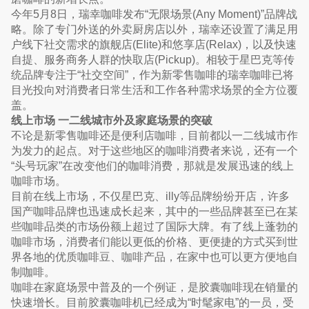
今年5月8日，瑞幸咖啡发布“无限场景(Any Moment)”品牌战
略。除了专门外送的外卖厨房店以外，瑞幸还设置了满足用
户线下社交需求的旗舰店(Elite)和悠享店(Relax)，以及快速
自提、服务商务人群的快取店(Pickup)。相较于星巴克等传
统品牌专注于“社交空间”，作为新零售咖啡的瑞幸咖啡已将
目光投向对消费者日常生活和工作各种需求场景的全方位覆
盖。
线上市场 一二线城市外及家庭场景的突破
不论是新零售咖啡还是便利店咖啡，目前都以一二线城市作
为发力的起点。对于这些地区的咖啡消费者来说，还有一个
“头号玩家”在改变他们的咖啡消费，那就是发展迅速的线上
咖啡市场。
目前在线上市场，不仅星巴克、illy等品牌纷纷开店，许多
国产咖啡品牌也迅速成长起来，其中的一些品牌甚至已在某
些咖啡品类的市场份额上超过了国际大牌。有了线上蓬勃的
咖啡市场，消费者们能以更低的价格、更便捷的方式买到世
界各地的优质咖啡豆、咖啡产品，在家中也可以更方便地自
制咖啡。
咖啡在家庭场景中普及的一个例证，是胶囊咖啡现在销量的
快速增长。目前胶囊咖啡机已经成为“时髦家电”的一员，受