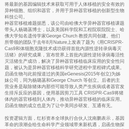
将最新的基因编辑技术来获取可用于人体移植的安全有效的
异种细胞、组织和器官，并用于异种器官移植的创新型生物
科技公司。
种器官移植难题据悉，该公司由哈佛大学异种器官移植课题
带头人杨璐菡博士，以及美国科学院和工程院双院院士、哈
佛大学知名遗传学家George Church 教授共同创建。他们
所带领的团队于去年8月Nature上发表了题为《用CRISPR-
Cas9和体细胞克隆技术成功获得首批内源性逆转录病毒灭
活猪》的研究成果，宣布世界上首批内源性逆转录病毒活性
灭活猪生产成功，解决了异种器官移植临床应用的安全性问
题，被认为是异种器官移植科学研究进程中里程碑式成果。
启函生物与此前报道过的美国eGenesis(2015年创立)为姊
妹公司，同为杨璐菡和George Church 等创立。后者的主
营业务是敲除猪体内那些可能导致人类产生疾病或者器官发
生排斥反应的基因，使用基因剪刀工具 CRISPR-Cas9将猪
体内的器官移植到人体内，推动异种器官移植的临床应用。
启函生物的成立也是为了让中美同步研发、互通有无。
投资逻辑方面，红杉资本全球执行合伙人沈南鹏表示，基因
革命的浪潮会给生命科学产业领域带来新机遇，启函生物探