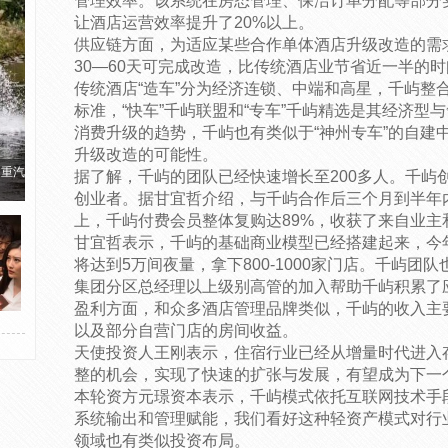
管理效率。该系统在房态管理、保洁订单分配等部分
让酒店运营效率提升了20%以上。
供应链方面，为适应某些合作单体酒店升级改造的需
30—60天可完成改造，比传统酒店业节省近一半的
传统酒店“造车”分为经济连锁、中端和高星，千屿整
标准，“快车”千屿联盟和“专车”千屿精选是其经济型
消费升级的趋势，千屿也有类似于“神州专车”的自建
升级改造的可能性。
国重汽
据了解，千屿的团队已经快速增长至200多人。千屿创
创业者。据甘宜哲介绍，与千屿合作后三个月到半年
上，千屿付费会员整体复购达89%，收获了来自业主
甘宜哲表示，千屿的基础商业模型已经搭建起来，今
将达到5万间夜量，拿下800-1000家门店。千屿
集团分区总经理以上级别高管的加入帮助千屿积累了
盈利方面，和众多酒店管理品牌类似，千屿的收入主
以及部分自营门店的房间收益。
天使投资人王刚表示，住宿行业已经从增量时代进入
整的机会，实现了快速的扩张与发展，有望成为下一
本轮资方元璟资本表示，千屿模式依托互联网技术手
系统输出和管理赋能，我们看好这种轻资产模式对行
领域也有类似投资布局。