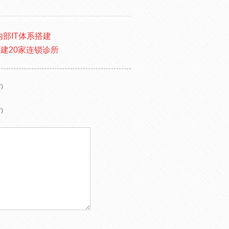
部IT体系搭建
建20家连锁诊所
)
)