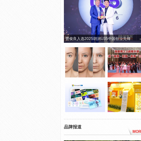
曹俊良入选2025胡润U35中国创业先锋
品牌报道
MOR