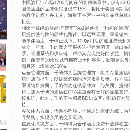
中国酒店业市场1700万间夜的客房体量中，仅有23
国酒店业的品牌化程度仅有15%，相比于美国同期高
品牌化进程方兴未艾。海量正在营业中的非品牌单体
机会。
相比于传统酒店品牌“造车”的发展路径，千屿的“滴滴
店提供整合性的品牌化路径。以运营管理、渠道销售
能单体酒店，千屿正以每月100家门店的速度成长起
成立一年来，千屿致力于服务这些存量酒店，输出品
系、管理系统和供应链，帮助其实现更好的收益。据
都、西安等10余座城市拥有上千间客房，近期更以每
源月环比增量达300%。
运营管理方面，千屿作为品牌管理方，将为存量酒店
培训店面提升，以提高酒店的运营服务质量、客户满
渠道销售方面，千屿作为连锁品牌方，与美团、携程
作，加入千屿的酒店在OTA渠道会有更好的流量支
控系统。此外，千屿正在积极BD协议客户和旅行社
持。
会员体系方面，借助小程序，千屿通过直销系统，为
升复购，实现会员的交叉流动。
E
信息化系统方面，千屿将为合作酒店免费开放其独立