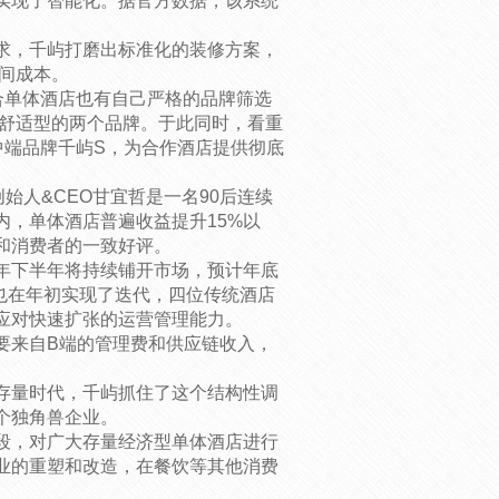
实现了智能化。据官方数据，该系统
求，千屿打磨出标准化的装修方案，
时间成本。
合单体酒店也有自己严格的品牌筛选
与舒适型的两个品牌。于此同时，看重
中端品牌千屿S，为合作酒店提供彻底
始人&CEO甘宜哲是一名90后连续
内，单体酒店普遍收益提升15%以
和消费者的一致好评。
年下半年将持续铺开市场，预计年底
团队也在年初实现了迭代，四位传统酒店
应对快速扩张的运营管理能力。
要来自B端的管理费和供应链收入，
存量时代，千屿抓住了这个结构性调
个独角兽企业。
段，对广大存量经济型单体酒店进行
业的重塑和改造，在餐饮等其他消费