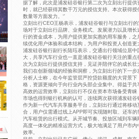
据了解，此次是浦发硅谷银行第二次为立刻出行提供
时，就已经获得其数千万元的授信支持。本次获得授
数量等方面发力。‘’
立刻出行CEO王杨表示，浦发硅谷银行与立刻出行
场对于立刻出行品牌、业务模式、发展潜力以及增长
行的资金成本，为用户提供更加实惠的用车服务，之
续优化用户体验和成本结构，为用户和投资人创造更
浦发硅谷银行副行长陆珏表示，交通出行领域位居中
大，共享汽车行业也一直是浦发硅谷银行关注的重点
次为立刻出行提供授信支持，见证并陪伴它的成长壮
我们在创新领域的经验和洞察，为立刻出行的下一步
分析人士称，在今年监管层严控贷款额度的大背景下
格，资源更倾向于向行业内头部企业集中。得益于共
高效的运营效率，立刻出行不仅在资本市场备受青睐
市场也得到银行机构的认可，连续两次获得浦发硅谷
作为新一代汽车共享服务平台，立刻出行通过将移动
合，用户仅需通过线上APP即可实现随时取、还车
汽车租赁的出行模式。从开城节奏、投放区域到车辆
高度一体化的精准运营方式，极大地满足了用户市内
E
效率。