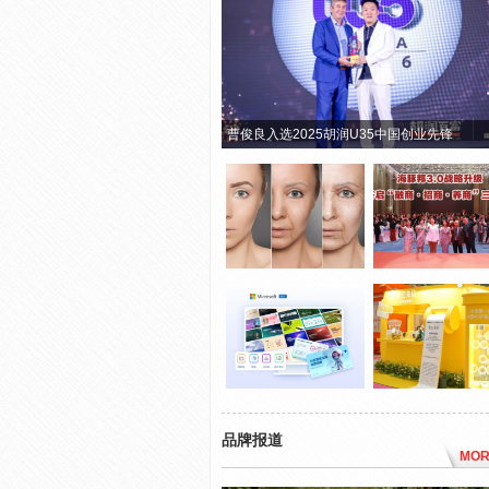
曹俊良入选2025胡润U35中国创业先锋
品牌报道
MOR