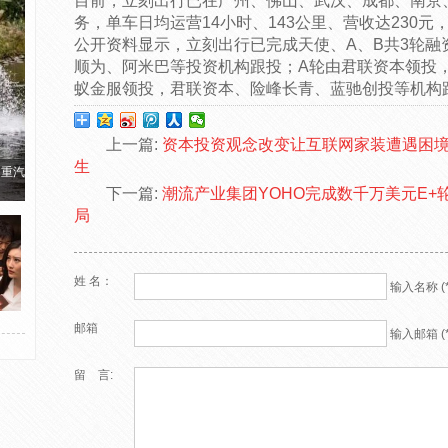
目前，立刻出行已在广州、佛山、武汉、成都、南京
务，单车日均运营14小时、143公里、营收达230
公开资料显示，立刻出行已完成天使、A、B共3轮融
顺为、阿米巴等投资机构跟投；A轮由君联资本领投
蚁金服领投，君联资本、险峰长青、蓝驰创投等机构
上一篇:
资本投资观念改变让互联网家装遭遇困境
生
国重汽
下一篇:
潮流产业集团YOHO完成数千万美元E+
局
姓 名：
输入名称 (*
邮箱
输入邮箱 (*
留 言: