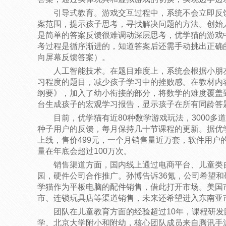
引导式教育。游戏交互过程中，系统不会立即反
案范围，提示孩子思考，寻找解决问题的方法。创始人
是简单的答案反馈很难调动深层思考，优学猫的游戏
考过程是循序渐进的，知道答案后还需手动挑出正确
向屏幕反馈答案）。
人工智能技术。在题目难度上，系统会根据小朋
习程度的题目，减少孩子学习中的挫败感。在教材内
纲要》，加入了幼小衔接的部分，将数学的难度覆盖
台生成孩子的宏观学习报告，显示孩子在所有同龄答
目前，优学猫有近80种数学游戏玩法，3000
种子用户的反馈，每月保持几十节课程的更新。据优
上线，售价499元，一个月销售量近万套，软件用户
量在年底会超过100万次。
销售渠道方面，国内线上通过电商平台、儿童类
园，硬件公司合作推广。孙博告诉36氪，公司希望
学猫作为平板电脑的配件销售，借此打开市场。美国
市、连锁玩具店等渠道销售，未来还希望进入东南亚
团队在儿童教育方面的经验超过10年，课程研
学、北京大学附小和附幼，核心团队成员来自腾讯手