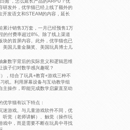
日抛”，怎么延长产品的ARPU？优
容研发外，优学猫已经上线了额外的
在开发语文和STEAM的内容，延长
前累计销售3万套，一月已经预售1万
课程的付费率超过8%。除了线上渠道
板块的首屏内容。此外，优学猫也已
、美国儿童金脑奖、美国玩具博士儿
抽象数字背后的实际意义和逻辑思维
让孩子们对数学感兴趣呢？
学猫），结合了玩具+教育+游戏三种不
学习机。利用屏幕设备与互动教学组
自主操作，即能完成数学启蒙直至幼
的优学猫有以下特点：
沉迷游戏。与儿童游戏软件不同，优
、听觉（老师讲解）、触觉（操作玩
游戏中，而是需要不断在玩具中寻找
玩。