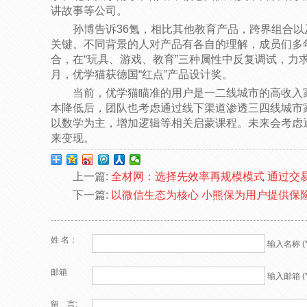
讲故事等公司。
孙博告诉36氪，相比其他教育产品，跨界组合
关键。不同背景的人对产品有各自的理解，成员们多
合，在“玩具、游戏、教育”三种属性中反复调试，力
月，优学猫获德国“红点”产品设计奖。
当前，优学猫瞄准的用户是一二线城市的高收入
本降低后，团队也考虑通过线下渠道渗透三四线城市家
以数学为主，增加逻辑等相关启蒙课程。未来会考虑
来变现。
上一篇:
全材网：选择先效率再规模模式 通过交
下一篇:
以微信生态为核心 小熊保为用户提供保
姓 名：
输入名称 (*
邮箱
输入邮箱 (*
留 言: