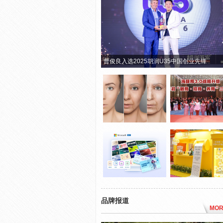
曹俊良入选2025胡润U35中国创业先锋
品牌报道
MOR