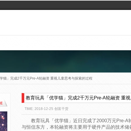
学猫」完成2千万元Pre-A轮融资 重视儿童思考与探索的过程
教育玩具「优学猫」完成2千万元Pre-A轮融资 重
E
TIME: 2018-12-25
创富干货
教育玩具「优学猫」近日完成了2000万元Pre
与恒信东方，本轮融资将主要用于硬件产品的技术储