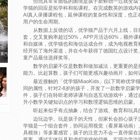
但玩具常常面临的困境是孩子新鲜劲一过就变成“
学猫的回应是拓学科和拓课程。在完成数英的游戏内
AI真人录播课程包，延伸课程的复杂性和深度，也正
用户的生命周期。
从数据上反馈的话，优学猫产品于六月上线，目
套，交叉复购率超过50%，APP月活达60%，额外
和自媒体，优学猫也和海信达成合作，成为电视教育
经开拓了海外渠道，并在今年获得了德国红点设计奖
国重汽
童产品最佳选择奖等。
数学的启蒙不仅是数数和做加减法，更重要的是
能力。比起算数，孩子们可能更感兴趣动画片，如何
最近接触的「优学猫MiaoKids」(以下简称优
同的属性，针对2-8岁的孩子，开发了一款数学启蒙
件，孩子们在聆听老师讲课与自选互动游戏中，通过
升小数学关键知识点的学习和数理逻辑思维的启蒙。
听起来似乎有点抽象，结合了游戏、教育和玩具
边玩边学。玩是孩子的天性，但家长会担心孩子
学猫是一个组合套件，协同运用视觉（看屏幕动画）
具模块）等多重感官，孩子的注意力不会一直停留在
答案，通过实体玩具和虚拟游戏的切换，实现边学边