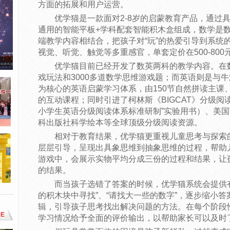
方面的拓展和用户运营。
优学猫是一款面对2-8岁的启蒙教育产品，通过
通用的智能平板+学科配套智能积木盒组成，数学是数
端教学内容相结合，把孩子对“玩”的热爱引导到系统
视觉、听觉、触觉等多重感官，单套定价在500-800
优学猫目前已经开发了数英两科的教学内容。在
戏玩法和3000多道数学思维游戏题；而英语则是与
为核心的英语启蒙学习体系，由150节自然拼读主课
的互动课程；同时引进了柯林斯《BIGCAT》分级阅
小学生英语分级阅读体系标准研制”实验用书）、美国
科出版社科学绘本等全球顶级分级阅读资源。
相对于教育结果，优学猫更重视儿童思考与探索
层层引导，呈现出具象思维到抽象思维的过程，帮助
游戏中，会展示实物平均分成三份的过程和结果，让
的结果。
而当孩子选错了答案的时候，优学猫系统会提供
的积木块中寻找”、“请找大一些的数字”，逐步缩小
辑，引导孩子思考找出解决问题的方法。在每个阶段
E
学习情况给予全面的评价输出，以帮助家长可以及时