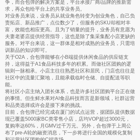
争，而合包弹的解决方案是，平台承接厂商/品牌的推新需
求，再众包给平台上的共享业务员。
对业务员来说，业务员从就业角色转变为创业角色，自己负
责拓店、新品推广，点位数少了，但服务的SKU却相对丰
富，效能也相应更高。且为了销量的提升，业务员有意愿为
夫妻老婆店提供经营指导，这也是除了集采集配小店更缺的
服务。对平台来说，这一群体是相对成熟的业务员，只需培
训新品的知识即可。
关于O2A，合包弹能够在小B端提供休闲食品的供应链支
持，这得益于A1食品科技多年的积累。而做社区团购的逻
辑则一脉相承。小店主往往熟悉社区和居民，门店也往往是
社区中的流量汇聚地，且能承载临时仓储、自提配送等职
能。
将社区小店主纳入团长体系，也是许多社区团购平台正在做
的事情。但生鲜水果对AI食品科技而言是新领域，社群运营
和品类选择或许会是接下来的挑战。
目前，合包弹已经完成在厦门的试点运营，据团队提供数据
现已覆盖5000家BC类零售小店，店均VOP超过3000元，
复购率达60%，月GMV过千万元。另外，合包弹于上周公
布了pre-A轮的融资消息，下一步将进行全国的规模化复制
和运营社区团购的C端市场。