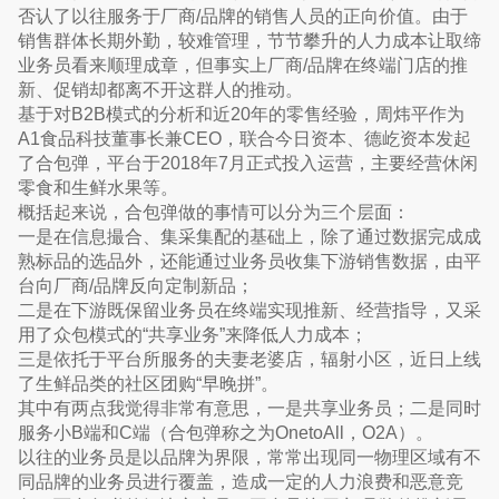
否认了以往服务于厂商/品牌的销售人员的正向价值。由于
销售群体长期外勤，较难管理，节节攀升的人力成本让取缔
业务员看来顺理成章，但事实上厂商/品牌在终端门店的推
新、促销却都离不开这群人的推动。
基于对B2B模式的分析和近20年的零售经验，周炜平作为
A1食品科技董事长兼CEO，联合今日资本、德屹资本发起
了合包弹，平台于2018年7月正式投入运营，主要经营休闲
零食和生鲜水果等。
概括起来说，合包弹做的事情可以分为三个层面：
一是在信息撮合、集采集配的基础上，除了通过数据完成成
熟标品的选品外，还能通过业务员收集下游销售数据，由平
台向厂商/品牌反向定制新品；
二是在下游既保留业务员在终端实现推新、经营指导，又采
用了众包模式的“共享业务”来降低人力成本；
三是依托于平台所服务的夫妻老婆店，辐射小区，近日上线
了生鲜品类的社区团购“早晚拼”。
其中有两点我觉得非常有意思，一是共享业务员；二是同时
服务小B端和C端（合包弹称之为OnetoAll，O2A）。
以往的业务员是以品牌为界限，常常出现同一物理区域有不
同品牌的业务员进行覆盖，造成一定的人力浪费和恶意竞